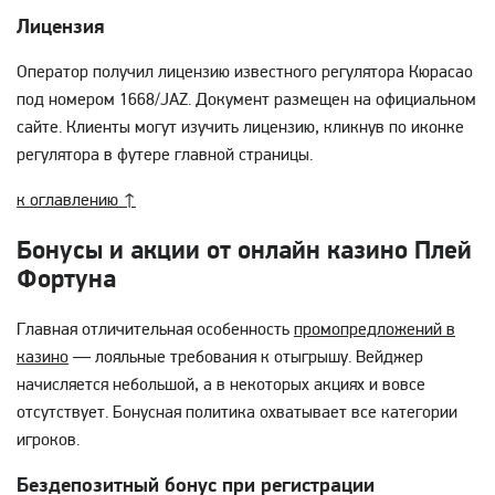
Лицензия
Оператор получил лицензию известного регулятора Кюрасао
под номером 1668/JAZ. Документ размещен на официальном
сайте. Клиенты могут изучить лицензию, кликнув по иконке
регулятора в футере главной страницы.
к оглавлению ↑
Бонусы и акции от онлайн казино Плей
Фортуна
Главная отличительная особенность
промопредложений в
казино
― лояльные требования к отыгрышу. Вейджер
начисляется небольшой, а в некоторых акциях и вовсе
отсутствует. Бонусная политика охватывает все категории
игроков.
Бездепозитный бонус при регистрации