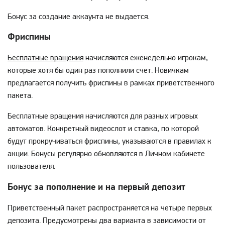
Бонус за создание аккаунта не выдается.
Фриспины
Бесплатные вращения
начисляются еженедельно игрокам,
которые хотя бы один раз пополнили счет. Новичкам
предлагается получить фриспины в рамках приветственного
пакета.
Бесплатные вращения начисляются для разных игровых
автоматов. Конкретный видеослот и ставка, по которой
будут прокручиваться фриспины, указываются в правилах к
акции. Бонусы регулярно обновляются в Личном кабинете
пользователя.
Бонус за пополнение и на первый депозит
Приветственный пакет распространяется на четыре первых
депозита. Предусмотрены два варианта в зависимости от