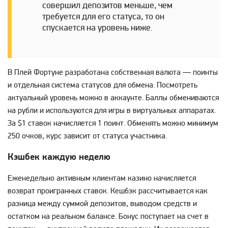
совершил депозитов меньше, чем
требуется для его статуса, то он
спускается на уровень ниже.
В Плей Фортуне разработана собственная валюта ― поинты
и отдельная система статусов для обмена. Посмотреть
актуальный уровень можно в аккаунте. Баллы обмениваются
на рубли и используются для игры в виртуальных аппаратах.
За $1 ставок начисляется 1 поинт. Обменять можно минимум
250 очков, курс зависит от статуса участника.
Кэшбек каждую неделю
Еженедельно активным клиентам казино начисляется
возврат проигранных ставок. Кешбэк рассчитывается как
разница между суммой депозитов, выводом средств и
остатком на реальном балансе. Бонус поступает на счет в