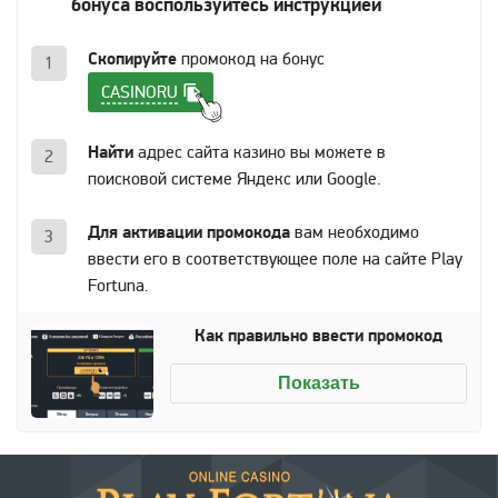
бонуса воспользуйтесь инструкцией
Endorphina
,
NetEnt
,
Amusnet
,
NOVOMATIC
,
Amatic
,
Belatra
,
1x2
Скопируйте
промокод на бонус
Gaming
,
Booming Games
,
Microgaming
,
Playtech
,
Quickspin
,
Yggdrasil Gaming
,
CASINORU
Evolution Gaming
,
Evoplay
,
Play'n GO
,
Playson
,
Red Rake
,
Red Tiger
,
ELK
Найти
адрес сайта казино вы можете в
Studios
,
Push Gaming
,
Habanero
,
Kalamba Games
,
Big Time Gaming
,
поисковой системе Яндекс или Google.
Nolimit City
,
Thunderkick
,
GameArt
,
Eyecon
,
Iron Dog Studio
,
Tom Horn
Для активации промокода
вам необходимо
Gaming
,
Spinomenal
,
Wazdan
,
Swintt
,
ввести его в соответствующее поле на сайте Play
BF Games
,
PG SOFT
,
RubyPlay
,
Fortuna.
Onetouch
,
Hacksaw Gaming
,
SmartSoft
Games
,
Mascot
,
Caleta Gaming
,
Как правильно ввести промокод
Truelab
,
Mancala Gaming
,
Onlyplay
,
Gamzix
,
Gaming Corps
,
SlotMill
,
Показать
AvatarUX
,
Zillion Games
,
Netgaming
Количество игр
12 374
Языки
Казахский,
Французский,
Польский,