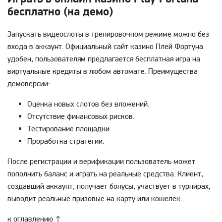
бесплатно (на демо)
Запускать видеослоты в тренировочном режиме можно без
входа в аккаунт. Официальный сайт казино Плей Фортуна
удобен, пользователям предлагается бесплатная игра на
виртуальные кредиты в любом автомате. Преимущества
демоверсии:
Оценка новых слотов без вложений.
Отсутствие финансовых рисков.
Тестирование площадки.
Проработка стратегии.
После регистрации и верификации пользователь может
пополнить баланс и играть на реальные средства. Клиент,
создавший аккаунт, получает бонусы, участвует в турнирах,
выводит реальные призовые на карту или кошелек.
к оглавлению ↑