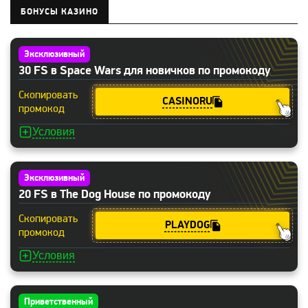
БОНУСЫ КАЗИНО
Лимит на вывод
4 000 000 в день
средств:
Эксклюзивный
Ограничение за
Без ограничений
30 FS в Space Wars для новичков по промокоду
транзакцию:
Скопировать
Способы пополнения
Мир, СБП,
Visa
,
Mastercard
, Tether,
CASINORU
промокод
Bitcoin
,
Ethereum
,
Dogecoin
,
Skrill
,
Dash
, Ripple,
Litecoin
, Neteller,
Tron
,
Условия
Газпромбанк, Озон Банк, Через
баланс мобильных телефонов,
Binance Pay, VouWallet, T-Pay,
Эксклюзивный
SberPay, Криптовалюта, Банк ВТБ,
20 FS в The Dog House по промокоду
Mifinity, Piastrix, Альфа-Банк, Rapid
Transfer, Bybit Pay
Скопировать
PLAYDOG
промокод
Способы вывода
Мир, СБП,
Visa
,
Mastercard
, Tether,
Условия
Bitcoin
,
Ethereum
,
Dogecoin
,
Skrill
,
Ripple,
Litecoin
, Monero, Neteller,
Газпромбанк, Т-Банк, Через баланс
Приветственный
мобильных телефонов, Binance Pay,