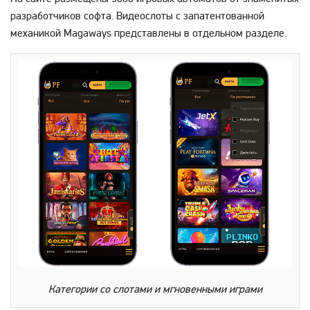
разработчиков софта. Видеослоты с запатентованной
механикой Magaways представлены в отдельном разделе.
Категории со слотами и мгновенными играми