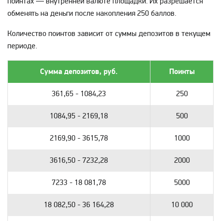
поинтах ― внутренней валюте площадки. Их разрешается
обменять на деньги после накопления 250 баллов.
Количество поинтов зависит от суммы депозитов в текущем
периоде.
Сумма депозитов, руб.
Поинты
361,65 - 1084,23
250
1084,95 - 2169,18
500
2169,90 - 3615,78
1000
3616,50 - 7232,28
2000
7233 - 18 081,78
5000
18 082,50 - 36 164,28
10 000