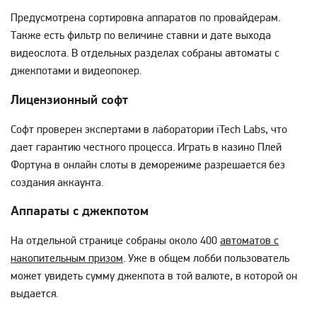
Предусмотрена сортировка аппаратов по провайдерам.
Также есть фильтр по величине ставки и дате выхода
видеослота. В отдельных разделах собраны автоматы с
джекпотами и видеопокер.
Лицензионный софт
Софт проверен экспертами в лаборатории iTech Labs, что
дает гарантию честного процесса. Играть в казино Плей
Фортуна в онлайн слоты в деморежиме разрешается без
создания аккаунта.
Аппараты с джекпотом
На отдельной странице собраны около 400
автоматов с
накопительным призом
. Уже в общем лобби пользователь
может увидеть сумму джекпота в той валюте, в которой он
выдается.