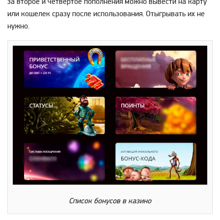
за второе и четвертое пополнения можно вывести на карту
или кошелек сразу после использования. Отыгрывать их не
нужно.
Список бонусов в казино