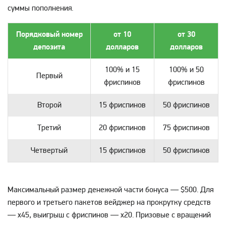
суммы пополнения.
Порядковый номер
от 10
от 30
депозита
долларов
долларов
100% и 15
100% и 50
Первый
фриспинов
фриспинов
Второй
15 фриспинов
50 фриспинов
Третий
20 фриспинов
75 фриспинов
Четвертый
15 фриспинов
50 фриспинов
Максимальный размер денежной части бонуса ― $500. Для
первого и третьего пакетов вейджер на прокрутку средств
― х45, выигрыш с фриспинов ― х20. Призовые с вращений