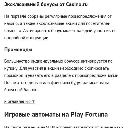
Эксклюзивный бонусы от Casino.ru
На портале собраны регулярные промопредложения от
казино, а также эксклюзивные акции для посетителей
Casino.ru. Активировать бонус может каждый участник по
подробной инструкции.
Промокоды
Большинство индивидуальных бонусов активируется по
купону. Для участия в акции необходимо скопировать
промокод и указать его в разделе с промопредложениями.
После этого деньги или фриспины будут зачислены на
бонусный баланс.
к оглавлению ↑
Игровые автоматы на Play Fortuna
На сайте размещены 5000 игровых автоматов от знаменитых