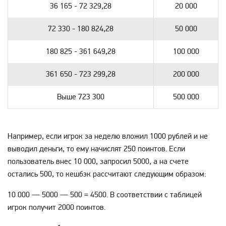
36 165 - 72 329,28
20 000
72 330 - 180 824,28
50 000
180 825 - 361 649,28
100 000
361 650 - 723 299,28
200 000
Выше 723 300
500 000
Например, если игрок за неделю вложил 1000 рублей и не
выводил деньги, то ему начислят 250 поинтов. Если
пользователь внес 10 000, запросил 5000, а на счете
остались 500, то кешбэк рассчитают следующим образом:
10 000 — 5000 — 500 = 4500. В соответствии с таблицей
игрок получит 2000 поинтов.