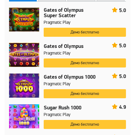
Gates of Olympus
5.0
Super Scatter
Pragmatic Play
Демо бесплатно
5.0
Gates of Olympus
Pragmatic Play
Демо бесплатно
5.0
Gates of Olympus 1000
Pragmatic Play
Демо бесплатно
4.9
Sugar Rush 1000
Pragmatic Play
Демо бесплатно