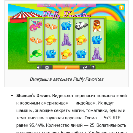
Выигрыш в автомате Fluffy Favorites
Shaman’s Dream.
Видеослот переносит пользователей
к коренным американцам — индейцам. Их ждут
шаманы, знающие секреты магии, томагавки, бубны и
тематическая звуковая дорожка. Схема — 5х3. RTP
равен 95,44%. Количество линий — 25. Волатильность
и сложность средние. Если собрать 3 и более скаттера,