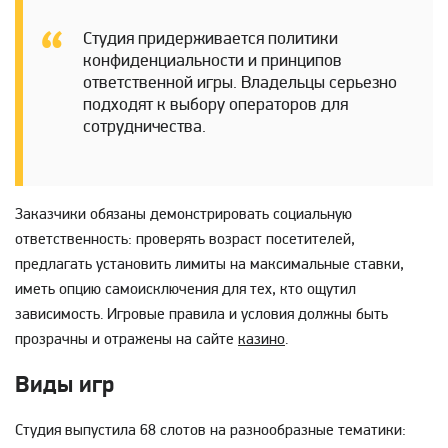
Студия придерживается политики
конфиденциальности и принципов
ответственной игры. Владельцы серьезно
подходят к выбору операторов для
сотрудничества.
Заказчики обязаны демонстрировать социальную
ответственность: проверять возраст посетителей,
предлагать установить лимиты на максимальные ставки,
иметь опцию самоисключения для тех, кто ощутил
зависимость. Игровые правила и условия должны быть
прозрачны и отражены на сайте
казино
.
Виды игр
Студия выпустила 68 слотов на разнообразные тематики: