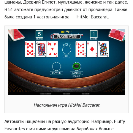
шаманы, Древний Египет, мультяшные, женские и так далее.
В 51 автомате предусмотрен джекпот от провайдера. Также
была создана 1 настольная игра — HitMe! Baccarat.
Настольная игра HitMe! Baccarat
Автоматы нацелены на разную аудиторию. Например, Fluffy
Favourites с мягкими игрушками на барабанах больше