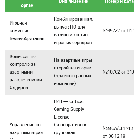
Вид лицензии
Номер и дата 
орган
Комбинированная:
Игорная
выпуск ПО для
комиссия
№39227 от 01.12
казино и хостинг
Великобритании
игровых серверов.
Комиссия по
На азартные игры
контролю за
второй категории
азартными
№107C2 от 31.07
(для иностранных
развлечениями
компаний).
Олдерни
B2B — Critical
Gaming Supply
License
Управление по
(корпоративная
№MGA/CRP/137/2
азартным играм
групповая
от 06.12.18