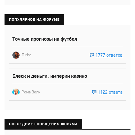
ПОПУЛЯРНОЕ НА ФОРУМЕ
Точные прогнозы на футбол
1777 ответов
Turbo_
Блеск и деньги: империи казино
1122 ответа
Рома Волк
ПОСЛЕДНИЕ СООБЩЕНИЯ ФОРУМА