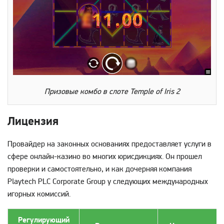
Призовые комбо в слоте Temple of Iris 2
Лицензия
Провайдер на законных основаниях предоставляет услуги в
сфере онлайн-казино во многих юрисдикциях. Он прошел
проверки и самостоятельно, и как дочерняя компания
Playtech PLC Corporate Group у следующих международных
игорных комиссий.
Регулирующий