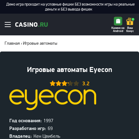
Казино на
Ваш
Android
бонус
Главная
›
Игровые автоматы
Игровые автоматы Eyecon
3.2
Год основания:
1997
Разработано игр:
69
Владелец:
Кен Цвибель