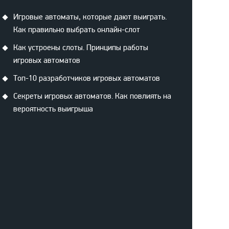
Игровые автоматы, которые дают выиграть.
Как правильно выбрать онлайн-слот
Как устроены слоты. Принципы работы
игровых автоматов
Топ-10 разработчиков игровых автоматов
Секреты игровых автоматов. Как повлиять на
вероятность выигрыша
ДЕМО БЕСПЛАТНО
ДЕМО БЕСПЛАТНО
27 FS в Sugar Rush 1000
300 FS в Wild Coyote
от 7K Casino
Megaways
от Vodka
7KBONZ
CASINORU