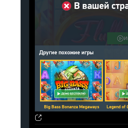
В вашей стр
И
Другие похожие игры
ДЕМО БЕСПЛАТНО
Д
Big Bass Bonanza Megaways
Legend of 