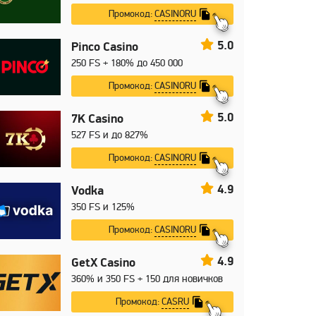
CASINORU
Промокод:
5.0
Pinco Casino
250 FS + 180% до 450 000
CASINORU
Промокод:
5.0
7K Casino
527 FS и до 827%
CASINORU
Промокод:
4.9
Vodka
350 FS и 125%
CASINORU
Промокод:
4.9
GetX Casino
360% и 350 FS + 150 для новичков
CASRU
Промокод: