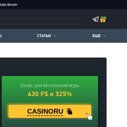
Ваш
бонус
Ы
СТАТЬИ
ЕЩЕ
Бонус для бесплатной игры
430 FS и 325%
CASINORU