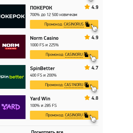
4.9
ПОКЕРОК
700% до 12 500 новичкам
CASINORUS
Промокод:
4.9
Norm Casino
1000 FS и 225%
CASINORU
Промокод:
4.7
SpinBetter
400 FS и 200%
CAS1NORU
Промокод:
4.8
Yard Win
100% и 285 FS
CASINORU
Промокод:
3.3
3.3
Посмотреть все