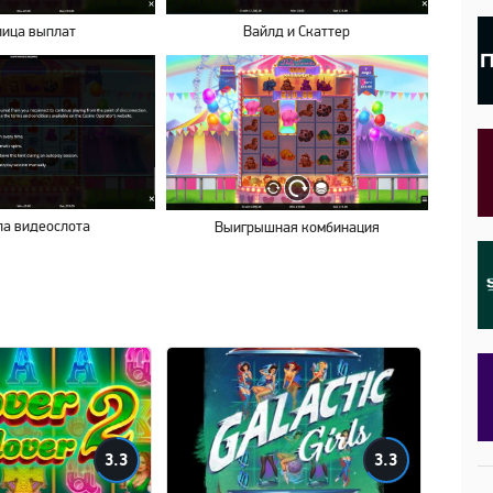
лица выплат
Вайлд и Скаттер
ла видеослота
Выигрышная комбинация
3.3
3.3