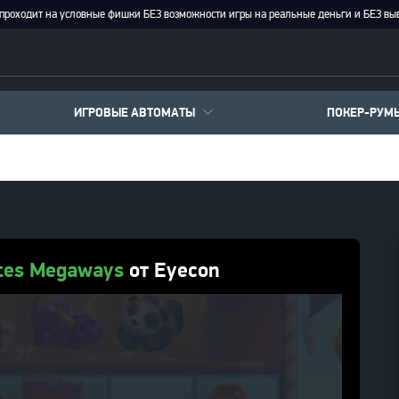
ИГРОВЫЕ АВТОМАТЫ
ПОКЕР-РУМ
ites Megaways
от Eyecon