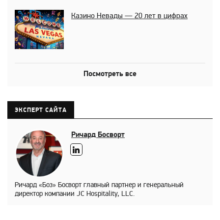
Казино Невады — 20 лет в цифрах
Посмотреть все
ЭКСПЕРТ САЙТА
Ричард Босворт
Ричард «Боз» Босворт главный партнер и генеральный
директор компании JC Hospitality, LLC.