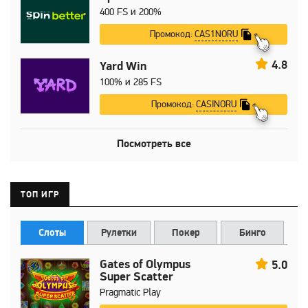
400 FS и 200%
Live Chat
Да
CAS1NORU
Промокод:
E-mail
Да
4.8
Yard Win
Языки службы
Английский,
Русский
100% и 285 FS
поддержки
CASINORU
Промокод:
Посмотреть все
ФИНАНСОВАЯ ИНФОРМАЦИЯ
Мин. депозит:
74
ТОП ИГР
Мин. сумма вывода:
1870
Слоты
Рулетки
Покер
Бинго
Валюта счета:
RUB, USD, EUR, ETH, crypto, VND,
TWD, KRW, IRR, UZS, AZN, THB, USDT,
Gates of Olympus
DOGE, ARS, KZT, UAH, NZD, BRL, TRY,
5.0
Super Scatter
PLN, LTC, JPY, CAD, AUD, NOK
Pragmatic Play
Лимит на вывод
7 796 000 в месяц