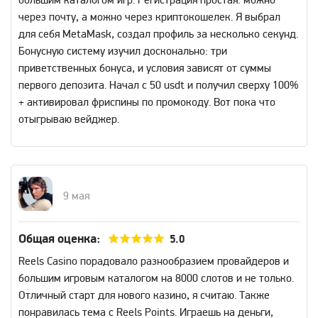
большим каталогом игр. Регистрация простая: можно
через почту, а можно через криптокошелек. Я выбрал
для себя MetaMask, создал профиль за несколько секунд.
Бонусную систему изучил досконально: три
приветственных бонуса, и условия зависят от суммы
первого депозита. Начал с 50 usdt и получил сверху 100%
+ активировал фриспины по промокоду. Вот пока что
отыгрываю вейджер.
9 мая
Общая оценка:
5.0
Reels Casino порадовало разнообразием провайдеров и
большим игровым каталогом на 8000 слотов и не только.
Отличный старт для нового казино, я считаю. Также
понравилась тема с Reels Points. Играешь на деньги,