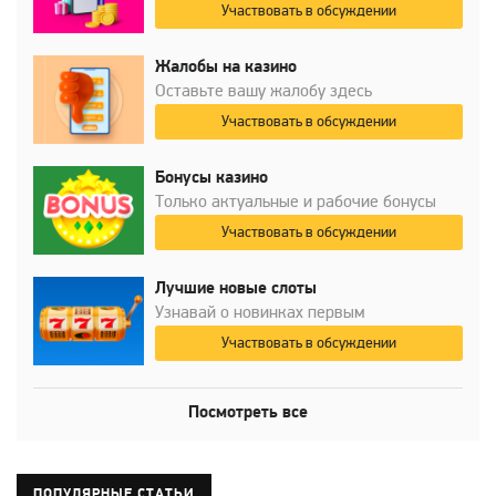
Участвовать в обсуждении
Жалобы на казино
Оставьте вашу жалобу здесь
Участвовать в обсуждении
Бонусы казино
Только актуальные и рабочие бонусы
Участвовать в обсуждении
Лучшие новые слоты
Узнавай о новинках первым
Участвовать в обсуждении
Посмотреть все
ПОПУЛЯРНЫЕ СТАТЬИ