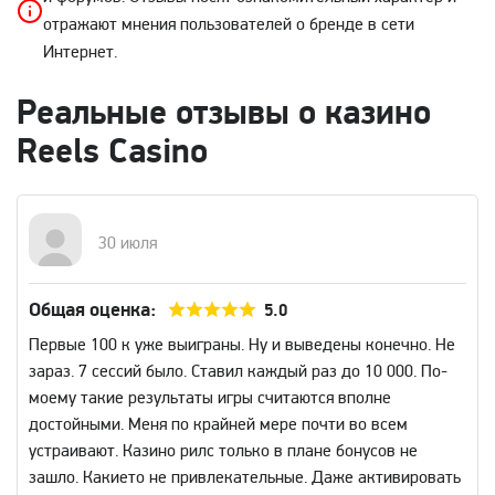
отражают мнения пользователей о бренде в сети
Интернет.
Реальные отзывы о казино
Reels Casino
30 июля
Общая оценка:
5.0
Первые 100 к уже выиграны. Ну и выведены конечно. Не
зараз. 7 сессий было. Ставил каждый раз до 10 000. По-
моему такие результаты игры считаются вполне
достойными. Меня по крайней мере почти во всем
устраивают. Казино рилс только в плане бонусов не
зашло. Какието не привлекательные. Даже активировать