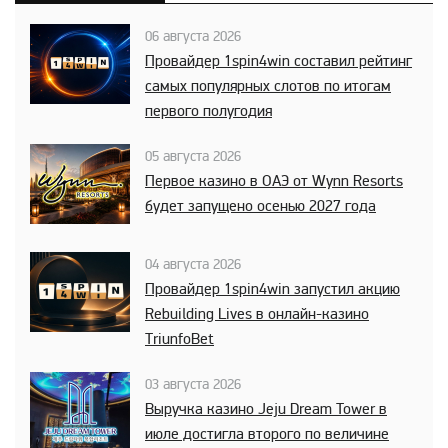
06 августа 2026
Провайдер 1spin4win составил рейтинг
самых популярных слотов по итогам
первого полугодия
05 августа 2026
Первое казино в ОАЭ от Wynn Resorts
будет запущено осенью 2027 года
04 августа 2026
Провайдер 1spin4win запустил акцию
Rebuilding Lives в онлайн-казино
TriunfoBet
03 августа 2026
Выручка казино Jeju Dream Tower в
июле достигла второго по величине