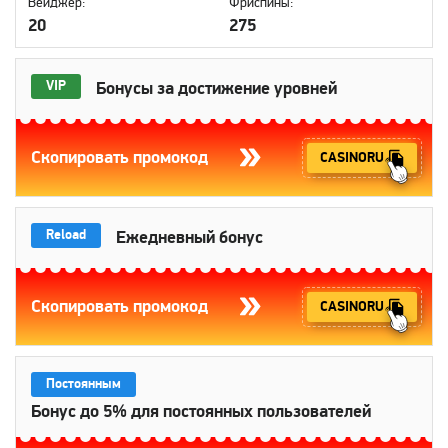
Вейджер:
Фриспины:
20
275
VIP
Бонусы за достижение уровней
Скопировать промокод
CASINORU
Reload
Ежедневный бонус
Скопировать промокод
CASINORU
Постоянным
Бонус до 5% для постоянных пользователей