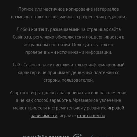
Полное или частичное копирование материалов
возможно только с письменного разрешения редакции.
Любой контент, размещаемый на страницах сайта
Сasino.ru, регулярно обновляется и поддерживается в
актуальном состоянии. Пользуйтесь только
проверенными источниками информации.
Сайт Сasino.ru носит исключительно информационный
характер и не принимает денежных платежей со
стороны пользователей.
Азартные игры должны расцениваться как развлечение,
а не как способ заработка. Чрезмерное увлечение
может привести к стремительному развитию
игровой
зависимости
, играйте
ответственно
.