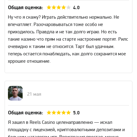
Общая оценка:
4.0
Ну что я скажу? Играть действительно нормально. Не
впечатляет. Разочаровываться тоже особо не
приходилось. Правдла и не так долго играю. Но есть
такие казино что прям на старте настроение портят. Рилс
очевидно к таким не относится. Тарт был удачным.
теперь остается понаблюдать, как долго сохранится мое
хррошее отношение.
21 мая
Общая оценка:
5.0
Я зашел в Reels Casino целенаправленно — искал
площадку с лицензией, криптовалютными депозитами и