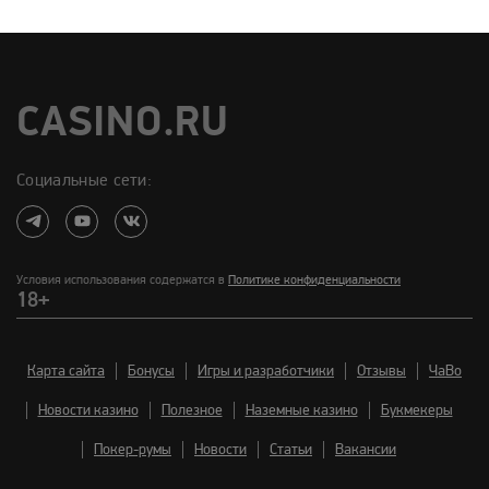
CASINO.RU
Социальные сети:
Условия использования содержатся в
Политике конфиденциальности
18+
Карта сайта
Бонусы
Игры и разработчики
Отзывы
ЧаВо
Новости казино
Полезное
Наземные казино
Букмекеры
Покер-румы
Новости
Статьи
Вакансии