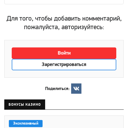
Для того, чтобы добавить комментарий,
пожалуйста, авторизуйтесь:
Войти
Зарегистрироваться
Поделиться:
БОНУСЫ КАЗИНО
Эксклюзивный