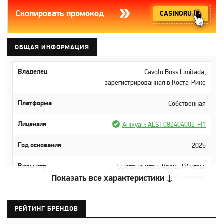
Скопировать промокод
CASINORU
ОБЩАЯ ИНФОРМАЦИЯ
Владелец
Cavolo Boss Limitada,
зарегистрированная в Коста-Рике
Платформа
Собственная
Лицензия
Анжуан: ALSI-082404002-FI1
Год основания
2025
Виды игр
Быстрые игры,
Краш,
TV-игры,
Показать все характеристики ↓
Маджонг,
Хай-ло,
Сик-бо,
Ставки на
спорт,
Покер
,
Крэпс,
Live-дилер
,
Скретч-карты,
Кено,
Кости,
Баккара,
Блэкджек
,
Бинго
,
Видеопокер,
РЕЙТИНГ БРЕНДОВ
Рулетка
,
Игровые автоматы