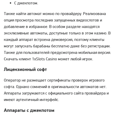
С джекпотом.
Также найти автомат можно по провайдеру. Реализована
опция просмотра последних запущенных видеослотов и
добавление в избранное. В особом разделе находятся
эксклюзивные автоматы, доступные только в этом казино. В
каждый аппарат встроена демоверсия, поэтому клиенты
могут запускать барабаны бесплатно даже без регистрации.
Также для пользователей предусмотрена мобильная версия.
Скачать клиент 1xSlots Casino может любой игрок.
Лицензионный софт
Оператор не размещает сертификаты проверок игрового
софта. Однако сомнений в оригинальности автоматов нет.
Аппараты загружаются с официального сайта провайдера и
имеют аутентичный интерфейс.
Аппараты с джекпотом