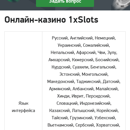
Задать вопрос
Венгерский,
Турецкий,
Китайский,
Японский,
Португальский,
Румынский,
Арабский,
Испанский,
Онлайн-казино 1xSlots
Немецкий,
Английский,
Русский
Приложение
Android
,
iOS
Русский, Английский, Немецкий,
Украинский, Cомалийский,
Новый бренд
Да
Непальский, Афарский, Чви, Зулу,
Для экономных
Да
Амхарский, Кхмерский, Боснийский,
Курдский, Суахили, Бенгальский,
Криптовалютное
Да
Эстонский, Монгольский,
Македонский, Таджикский, Датский,
Для хайроллеров
Да
Армянский, Албанский, Малайский,
Мобильная версия
Да
Хинди, Иврит, Персидский,
Язык
Словацкий, Индонезийский,
Партнерская программа
Нет
интерфейса
Казахский, Латышский, Корейский,
Тайский, Грузинский, Узбекский,
Вьетнамский, Сербский, Хорватский,