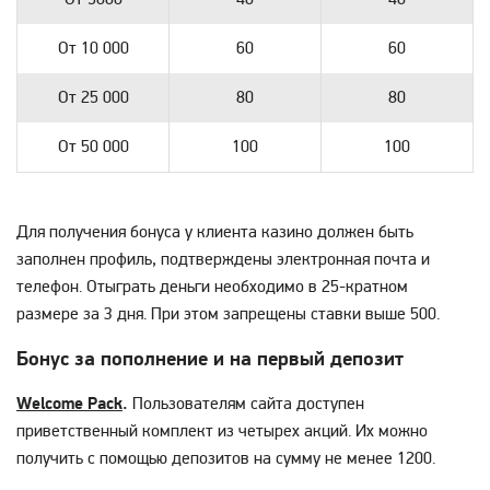
От 10 000
60
60
От 25 000
80
80
От 50 000
100
100
Для получения бонуса у клиента казино должен быть
заполнен профиль, подтверждены электронная почта и
телефон. Отыграть деньги необходимо в 25-кратном
размере за 3 дня. При этом запрещены ставки выше 500.
Бонус за пополнение и на первый депозит
Welcome Pack
.
Пользователям сайта доступен
приветственный комплект из четырех акций. Их можно
получить с помощью депозитов на сумму не менее 1200.