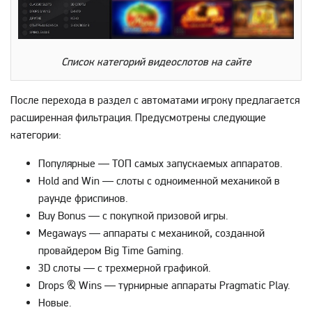
Список категорий видеослотов на сайте
После перехода в раздел с автоматами игроку предлагается
расширенная фильтрация. Предусмотрены следующие
категории:
Популярные ― ТОП самых запускаемых аппаратов.
Hold and Win ― слоты с одноименной механикой в
раунде фриспинов.
Buy Bonus ― с покупкой призовой игры.
Megaways ― аппараты с механикой, созданной
провайдером Big Time Gaming.
3D слоты ― с трехмерной графикой.
Drops & Wins ― турнирные аппараты Pragmatic Play.
Новые.