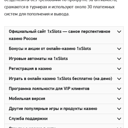
Лимит на вывод
Без ограничений
сражаются в турнирах и используют около 30 платежных
средств:
систем для пополнения и вывода.
Ограничение за
Без ограничений
транзакцию:
Официальный сайт 1xSlots — самое перспективное
казино России
Способы пополнения
Мир, СБП,
Visa
,
Mastercard
, Tether,
Бонусы и акции от онлайн-казино 1xSlots
Bitcoin
,
Ethereum
,
Dogecoin
,
Dash
,
Ripple,
Litecoin
, Monero,
Tron
,
Игровые автоматы на 1xSlots
Maestro, Т-Банк, Binance Pay,
Криптовалюта, Банк ВТБ, Stellar,
Регистрация в казино
Bybit Pay
Играть в онлайн казино 1xSlots бесплатно (на демо)
Способы вывода
Мир, СБП,
Visa
,
Mastercard
, Tether,
Программа лояльности для VIP клиентов
Bitcoin
,
Ethereum
,
Dogecoin
,
Dash
,
Ripple,
Litecoin
, Monero,
Tron
,
Мобильная версия
Сбербанк
, Stellar, Криптовалюта,
Другие популярные игры и продукты казино
Maestro, p2p-платежи, Binance Pay
Служба поддержки
Скорость выплат:
Мгновенно