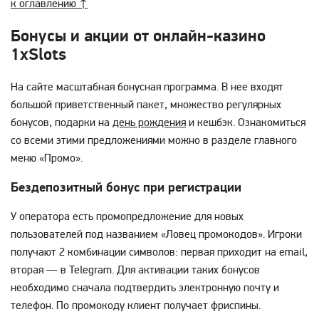
к оглавлению ↑
Бонусы и акции от онлайн-казино
1xSlots
На сайте масштабная бонусная программа. В нее входят
большой приветственный пакет, множество регулярных
бонусов, подарки на
день рождения
и кешбэк. Ознакомиться
со всеми этими предложениями можно в разделе главного
меню «Промо».
Бездепозитный бонус при регистрации
У оператора есть промопредложение для новых
пользователей под названием «Ловец промокодов». Игроки
получают 2 комбинации символов: первая приходит на email,
вторая — в Telegram. Для активации таких бонусов
необходимо сначала подтвердить электронную почту и
телефон. По промокоду клиент получает фриспины.