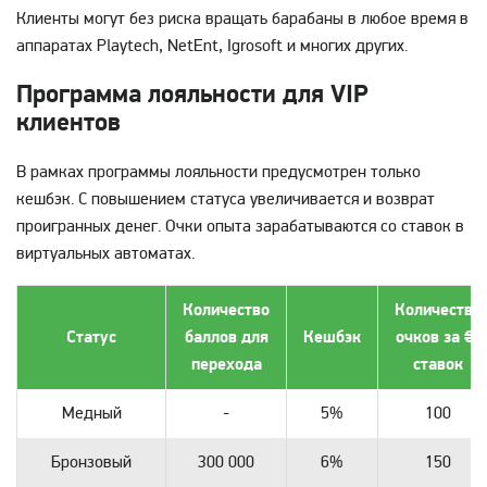
Клиенты могут без риска вращать барабаны в любое время в
аппаратах Playtech, NetEnt, Igrosoft и многих других.
Программа лояльности для VIP
клиентов
В рамках программы лояльности предусмотрен только
кешбэк. С повышением статуса увеличивается и возврат
проигранных денег. Очки опыта зарабатываются со ставок в
виртуальных автоматах.
Количество
Количество
Статус
баллов для
Кешбэк
очков за €1
перехода
ставок
Медный
-
5%
100
Бронзовый
300 000
6%
150