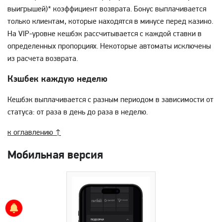
выигрышей)* коэффициент возврата. Бонус выплачивается
только клиентам, которые находятся в минусе перед казино.
На VIP-уровне кешбэк рассчитывается с каждой ставки в
определенных пропорциях. Некоторые автоматы исключены
из расчета возврата.
Кэшбек каждую неделю
Кешбэк выплачивается с разным периодом в зависимости от
статуса: от раза в день до раза в неделю.
к оглавлению ↑
Мобильная версия