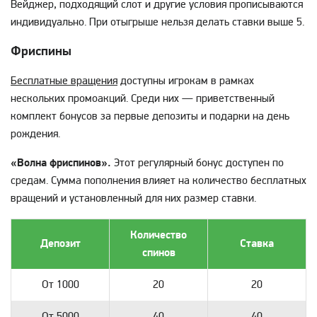
Вейджер, подходящий слот и другие условия прописываются
индивидуально. При отыгрыше нельзя делать ставки выше 5.
Фриспины
Бесплатные вращения
доступны игрокам в рамках
нескольких промоакций. Среди них — приветственный
комплект бонусов за первые депозиты и подарки на день
рождения.
«Волна фриспинов».
Этот регулярный бонус доступен по
средам. Сумма пополнения влияет на количество бесплатных
вращений и установленный для них размер ставки.
Количество
Депозит
Ставка
спинов
От 1000
20
20
От 5000
40
40