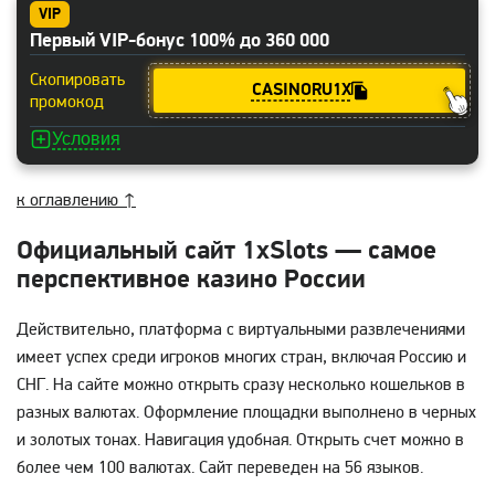
VIP
Первый VIP-бонус 100% до 360 000
Скопировать
CASINORU1X
промокод
Условия
к оглавлению ↑
Официальный сайт 1xSlots — самое
перспективное казино России
Действительно, платформа с виртуальными развлечениями
имеет успех среди игроков многих стран, включая Россию и
СНГ. На сайте можно открыть сразу несколько кошельков в
разных валютах. Оформление площадки выполнено в черных
и золотых тонах. Навигация удобная. Открыть счет можно в
более чем 100 валютах. Сайт переведен на 56 языков.