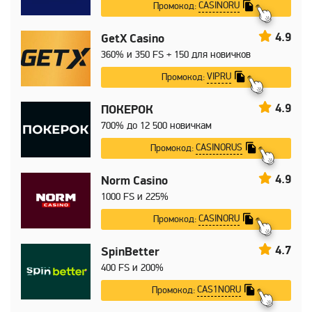
CASINORU
Промокод:
ЗАПРЕЩЕННЫЕ СТРАНЫ
4.9
GetX Casino
Украина, Грузия, Латвия, Литва, Эстония, Австрия, Бельгия,
360% и 350 FS + 150 для новичков
Болгария, Великобритания, Венгрия и еще +54 страны
VIPRU
Промокод:
4.9
ПОКЕРОК
СЛУЖБА ПОДДЕРЖКИ
700% до 12 500 новичкам
Live Chat
Да
CASINORUS
Промокод:
E-mail
Да
4.9
Norm Casino
1000 FS и 225%
Языки службы
Английский,
Русский
поддержки
CASINORU
Промокод:
4.7
SpinBetter
400 FS и 200%
ФИНАНСОВАЯ ИНФОРМАЦИЯ
CAS1NORU
Промокод:
Мин. депозит:
500