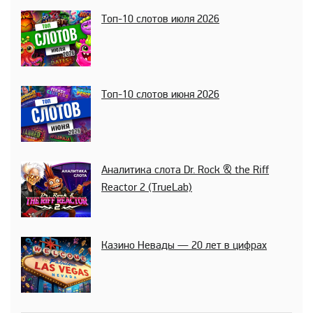
Топ-10 слотов июля 2026
Топ-10 слотов июня 2026
Аналитика слота Dr. Rock & the Riff
Reactor 2 (TrueLab)
Казино Невады — 20 лет в цифрах