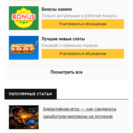
Бонусы казино
Только актуальные и рабочие бонусы
Участвовать в обсуждении
Лучшие новые слоты
Узнавай о новинках первым
Участвовать в обсуждении
Посмотреть все
ПОПУЛЯРНЫЕ СТАТЬИ
Адвантивная игра — как синдикаты
заработали миллионы на лотереях