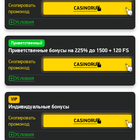
Скопировать
CASINORU
промокод
Условия
Приветственный
Приветственные бонусы на 225% до 1500 + 120 FS
Скопировать
CASINORU
промокод
Условия
VIP
Индивидуальные бонусы
Скопировать
CASINORU
промокод
Условия