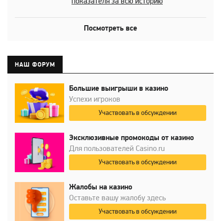
показателя за всю историю
Посмотреть все
НАШ ФОРУМ
Большие выигрыши в казино
Успехи игроков
Участвовать в обсуждении
Эксклюзивные промокоды от казино
Для пользователей Casino.ru
Участвовать в обсуждении
Жалобы на казино
Оставьте вашу жалобу здесь
Участвовать в обсуждении