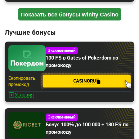
Показать все бонусы Winity Casino
Лучшие бонусы
Эксклюзивный
100 FS в Gates of Pokerdom по
промокоду
Скопировать
CASINORU
промокод
Условия
Эксклюзивный
Бонус 100% до 100 000 + 180 FS по
промокоду