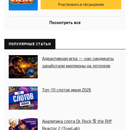
Участвовать в обсуждении
Посмотреть все
ПОПУЛЯРНЫЕ СТАТЬИ
Адвантивная игра — как синдикаты
заработали миллионы на лотереях
Топ-10 слотов июня 2026
Аналитика слота Dr. Rock & the Riff
Reactor 2 (TrueLab)