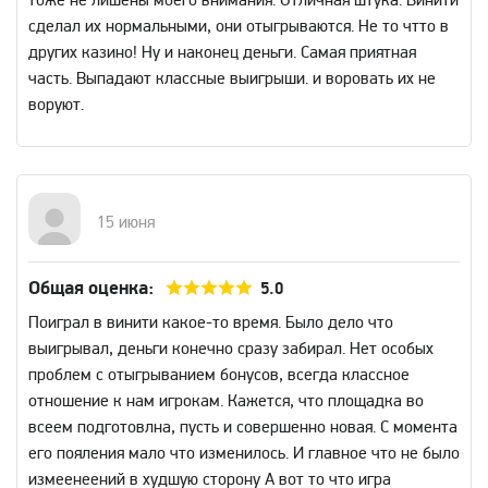
тоже не лишены моего внимания. Отличная штука. Винити
сделал их нормальными, они отыгрываются. Не то чтто в
других казино! Ну и наконец деньги. Самая приятная
часть. Выпадают классные выигрыши. и воровать их не
воруют.
15 июня
Общая оценка:
5.0
Поиграл в винити какое-то время. Было дело что
выигрывал, деньги конечно сразу забирал. Нет особых
проблем с отыгрыванием бонусов, всегда классное
отношение к нам игрокам. Кажется, что площадка во
всеем подготовлна, пусть и совершенно новая. С момента
его пояления мало что изменилось. И главное что не было
измеенеений в худшую сторону А вот то что игра