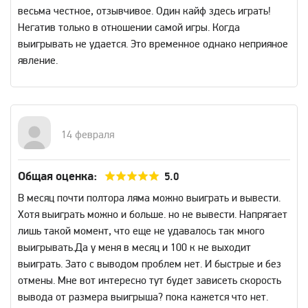
весьма честное, отзывчивое. Один кайф здесь играть!
Негатив только в отношении самой игры. Когда
выигрывать не удается. Это временное однако неприяное
явление.
14 февраля
Общая оценка:
5.0
В месяц почти полтора ляма можно выиграть и вывести.
Хотя выиграть можно и больше. но не вывести. Напрягает
лишь такой момент, что еще не удавалось так много
выигрывать.Да у меня в месяц и 100 к не выходит
выиграть. Зато с выводом проблем нет. И быстрые и без
отмены. Мне вот интересно тут будет зависеть скорость
вывода от размера выигрыша? пока кажется что нет.