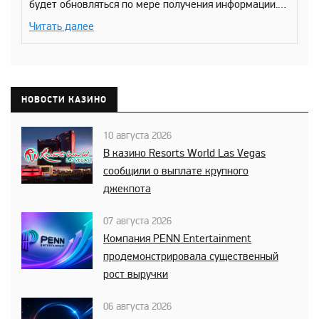
будет обновляться по мере получения информации.
Предположительное время ответа казино - до 7
Читать далее
дней. Спасибо большое, жду ответа
НОВОСТИ КАЗИНО
10 августа 2026
В казино Resorts World Las Vegas
сообщили о выплате крупного
джекпота
07 августа 2026
Компания PENN Entertainment
продемонстрировала существенный
рост выручки
06 августа 2026