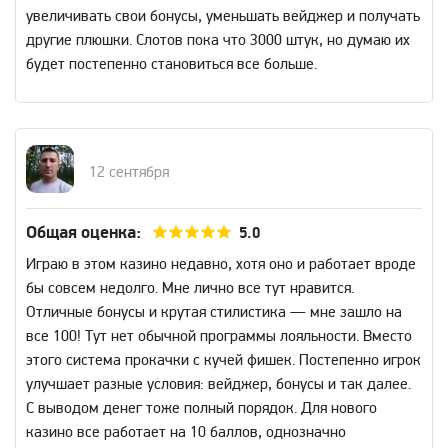
увеличивать свои бонусы, уменьшать вейджер и получать
другие плюшки. Слотов пока что 3000 штук, но думаю их
будет постепенно становиться все больше.
12 сентября
Общая оценка:
5.0
Играю в этом казино недавно, хотя оно и работает вроде
бы совсем недолго. Мне лично все тут нравится.
Отличные бонусы и крутая стилистика — мне зашло на
все 100! Тут нет обычной программы лояльности. Вместо
этого система прокачки с кучей фишек. Постепенно игрок
улучшает разные условия: вейджер, бонусы и так далее.
С выводом денег тоже полный порядок. Для нового
казино все работает на 10 баллов, однозначно