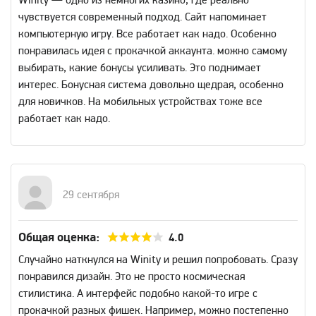
Winity — одно из немногих казино, где реально
чувствуется современный подход. Сайт напоминает
компьютерную игру. Все работает как надо. Особенно
понравилась идея с прокачкой аккаунта. можно самому
выбирать, какие бонусы усиливать. Это поднимает
интерес. Бонусная система довольно щедрая, особенно
для новичков. На мобильных устройствах тоже все
работает как надо.
29 сентября
Общая оценка:
4.0
Случайно наткнулся на Winity и решил попробовать. Сразу
понравился дизайн. Это не просто космическая
стилистика. А интерфейс подобно какой-то игре с
прокачкой разных фишек. Например, можно постепенно