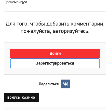
рекомендую.
Для того, чтобы добавить комментарий,
пожалуйста, авторизуйтесь:
Войти
Зарегистрироваться
Поделиться:
БОНУСЫ КАЗИНО