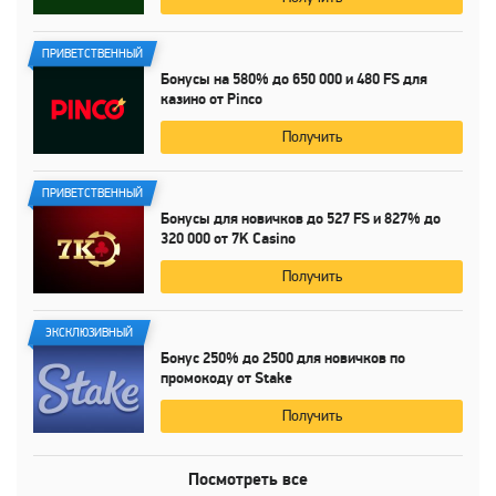
ПРИВЕТСТВЕННЫЙ
Бонусы на
580%
до
650 000
и
480 FS
для
казино от Pinco
Получить
ПРИВЕТСТВЕННЫЙ
Бонусы для новичков до
527 FS
и
827%
до
320 000
от
7K Casino
Получить
ЭКСКЛЮЗИВНЫЙ
Бонус
250%
до
2500 для
новичков по
промокоду от Stake
Получить
Посмотреть все