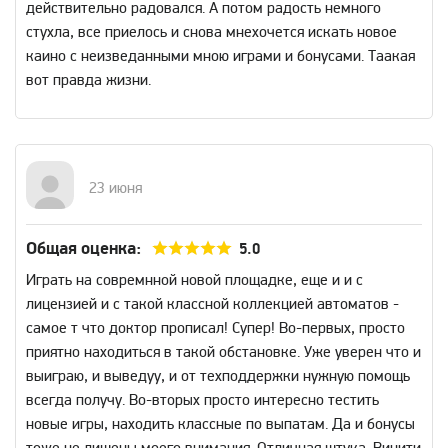
действительно радовался. А потом радость немного
стухла, все приелось и снова мнехочется искать новое
каино с неизведанными мною играми и бонусами. Таакая
вот правда жизни.
23 июня
Общая оценка:
5.0
Играть на совремнной новой площадке, еще и и с
лицензией и с такой классной коллекцией автоматов -
самое т что доктор прописал! Супер! Во-первых, просто
приятно находиться в такой обстановке. Уже уверен что и
выиграю, и выведуу, и от техподдержки нужную помощь
всегда получу. Во-вторых просто интересно тестить
новые игры, находить классные по выпатам. Да и бонусы