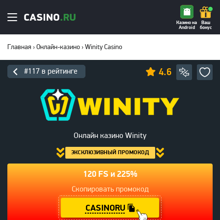
Казино на
Ваш
Android
бонус
Главная
›
Онлайн-казино
›
Winity Casino
4.6
#117 в рейтинге
Онлайн казино Winity
ЭКСКЛЮЗИВНЫЙ ПРОМОКОД
120 FS и 225%
Скопировать промокод
CASINORU