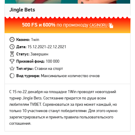
Jingle Bets
500 FS и 600%
по промокоду
CASINORU
Казино:
1win
Дата:
15.12.2021-22.12.2021
Статус:
Завершен
Призовой фонд:
100 000
Тип игры:
Ставки на спорт
Вид турнира:
Максимальное количество очков
С 15 по 22 декабря на площадке 1Win проводят новогодний
турнир Jingle Bets. Состязание придется по душе всем
любителям TVBET. Соревноваться за приз может каждый, но
только 10 участников станут победителями. Для этого нужно
зарегистрироваться и принять правила пользовательского
соглашения.