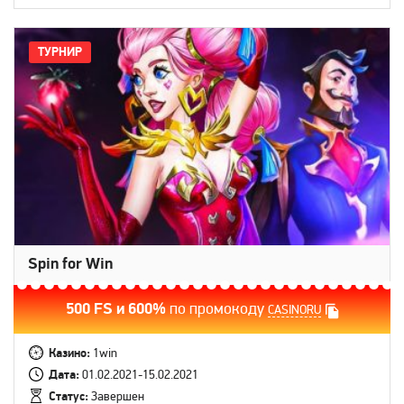
ТУРНИР
Spin for Win
500 FS и 600%
по промокоду
CASINORU
Казино:
1win
Дата:
01.02.2021-15.02.2021
Статус:
Завершен