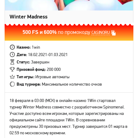
Winter Madness
500 FS и 600%
по промокоду
CASINORU
Казино:
1win
Дата:
18.02.2021-01.03.2021
Статус:
Завершен
Призовой фонд:
200 000
Тип игры:
Игровые автоматы
Вид турнира:
Максимальное количество очков
18 февраля в 03:00 (МСК) в онлайн-казино 1Win стартовал
турнир Winter Madness совместно с разработчиком Spinomenal.
Участие доступно всем игрокам, которые зарегистрированы на
официальном сайте площадки 1Win. В соревновании
предусмотрены 30 призовых мест. Турнир завершится 01 марта в
02:59 по московскому времени.