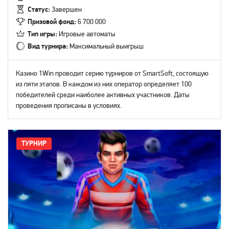
Статус:
Завершен
Призовой фонд:
6 700 000
Тип игры:
Игровые автоматы
Вид турнира:
Максимальный выигрыш
Казино 1Win проводит серию турниров от SmartSoft, состоящую
из пяти этапов. В каждом из них оператор определяет 100
победителей среди наиболее активных участников. Даты
проведения прописаны в условиях.
ТУРНИР