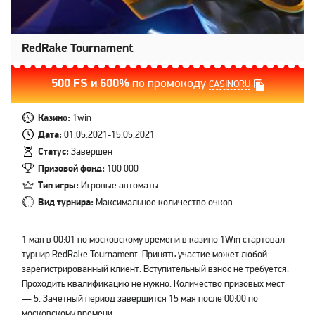
RedRake Tournament
500 FS и 600%
по промокоду
CASINORU
Казино:
1win
Дата:
01.05.2021-15.05.2021
Статус:
Завершен
Призовой фонд:
100 000
Тип игры:
Игровые автоматы
Вид турнира:
Максимальное количество очков
1 мая в 00:01 по московскому времени в казино 1Win стартовал
турнир RedRake Tournament. Принять участие может любой
зарегистрированный клиент. Вступительный взнос не требуется.
Проходить квалификацию не нужно. Количество призовых мест
— 5. Зачетный период завершится 15 мая после 00:00 по
московскому времени.