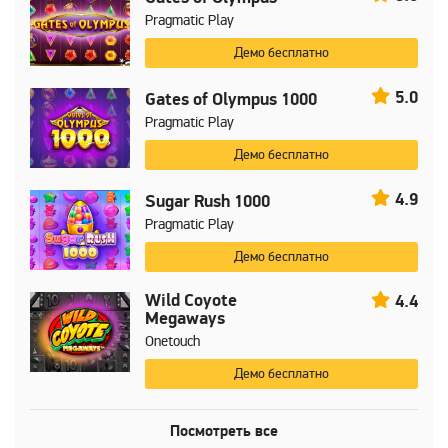
Узбекский,
Французский,
Турецкий,
Pragmatic Play
Португальский,
Итальянский,
Испанский,
Немецкий,
Английский,
Демо бесплатно
Украинский,
Русский
5.0
Gates of Olympus 1000
Pragmatic Play
ФИНАНСОВАЯ ИНФОРМАЦИЯ
Демо бесплатно
Мин. депозит:
1000
4.9
Sugar Rush 1000
Pragmatic Play
Мин. сумма вывода:
2000
Демо бесплатно
Валюта счета:
RUB, USD, EUR, BTC, ETH, ILS, VES,
crypto, KHR, XLM, SLE, PAB, HNL, GTQ,
Wild Coyote
4.4
Megaways
CUP, CRC, XMR, ZMW, XOF, XAF, VND,
UYU, UGX, TZS, TRX, TND, TJS, SZL,
Onetouch
SOS, RWF, QAR, PYG, PKR, PHP, OMR,
Демо бесплатно
NPR, NGN, NAD, MZN, MYR, MWK,
MUR, MNT, MMK, MGA, MAD, LKR, KWD,
KRW, KES, JOD, IRR, IQD, IDR, GNF,
Посмотреть все
GMD, GHS, ETB, EGP, DZD, DJF, CDF,