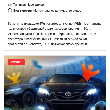
Тип игры:
Live-дилер
Вид турнира:
Максимальное количество очков
15 июля на площадке 1Win стартовал турнир TVBET Tournament.
Количество победителей в рамках соревнования — 10. К
участию допускаются все зарегистрированные пользователи
оператора. Квалификации нет. Зачетный период гонки
продлится до 5 августа, 03:00 по московскому времени.
ТУРНИР