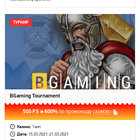
ТУРНИР
BGaming Tournament
500 FS и 600%
по промокоду
CASINORU
Казино:
1win
Дата:
15.03.2021-21.03.2021