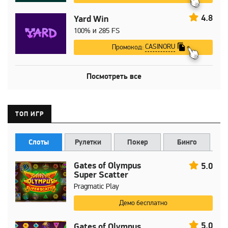
4.8
Yard Win
100% и 285 FS
ЗАПРЕЩЕННЫЕ СТРАНЫ
CASINORU
Промокод:
Казахстан, Латвия, Литва, Великобритания, Венгрия, Германия,
Дания, Испания, Италия, Кипр и еще +24 страны
Посмотреть все
СЛУЖБА ПОДДЕРЖКИ
ТОП ИГР
Live Chat
Да
Слоты
Рулетки
Покер
Бинго
E-mail
Да
Gates of Olympus
5.0
Super Scatter
Telegram
Да
Pragmatic Play
Телефон
Да
Демо бесплатно
Языки службы
Суахили,
Хинди,
Индонезийский,
5.0
Gates of Olympus
поддержки