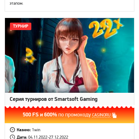
этапом.
ТУРНИР
Серия турниров от Smartsoft Gaming
500 FS и 600%
по промокоду
CASINORU
Казино:
1win
Дата:
04.11.2022-27.12.2022