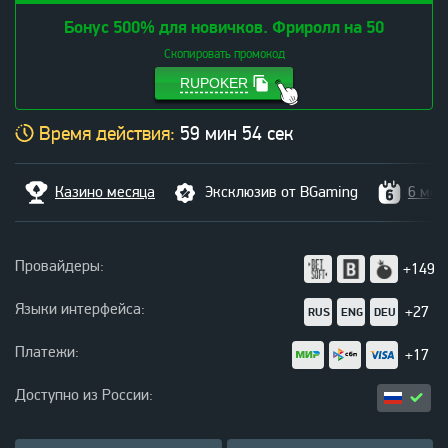
Бонус 500% для новичков. Фриролл на 50
Скопировать промокод
RUPOKER
59 мин 52 сек
Казино месяца
Эксклюзив от BGaming
6 мес
Провайдеры:
+149
Языки интерфейса:
+27
RUS
ENG
DEU
Платежи:
+17
Доступно из России: