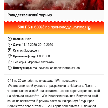
Рождественский турнир
500 FS и 600%
по промокоду
CASINORU
Казино:
1win
Дата:
11.12.2020-20.12.2020
Статус:
Завершен
Призовой фонд:
1 000 000
Тип игры:
Игровые автоматы
Вид турнира:
Максимальное количество очков
С 11 по 20 декабря на площадке 1Win проводится
«Рождественский турнир» от разработчика Habanero. Принять
участие может любой пользователь казино, зарегистрированный
на официальном сайте 1Win. Квалификации нет. Вступительный
взнос не взимается. В рамках состязания пройдут 5 турниров.
Количество победителей — 20. Серия завершится 20 декабря.