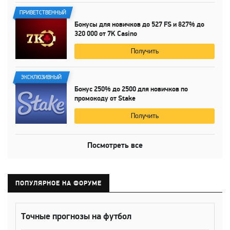
Ripple,
Litecoin
, Monero,
Tron
, Альфа-
ПРИВЕТСТВЕННЫЙ
Банк, Т-Банк, Криптовалюта, Банк
Бонусы для новичков до
527 FS
и
827%
до
ВТБ, Stellar,
Сбербанк
, Газпромбанк
320 000
от
7K Casino
Скорость выплат:
0-48 часов
Получить
ЭКСКЛЮЗИВНЫЙ
Бонус
250%
до
2500 для
новичков по
промокоду от Stake
Получить
Посмотреть все
ПОПУЛЯРНОЕ НА ФОРУМЕ
Точные прогнозы на футбол