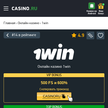
Казино на
Ваш
Android
бонус
Главная
›
Онлайн-казино
›
1win
4.9
#14 в рейтинге
Онлайн казино 1win
VIP BONUS
500 FS и 600%
Скопировать промокод
CASINORU
TOP BONUS