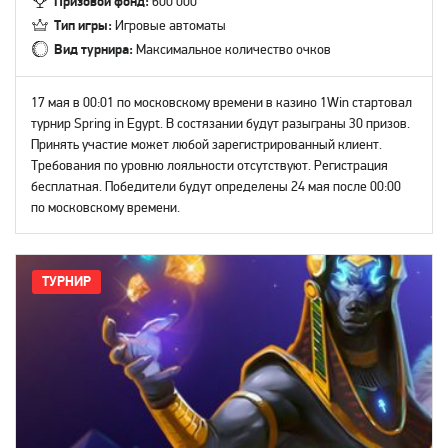
Призовой фонд:
600 000
Тип игры:
Игровые автоматы
Вид турнира:
Максимальное количество очков
17 мая в 00:01 по московскому времени в казино 1Win стартовал
турнир Spring in Egypt. В состязании будут разыграны 30 призов.
Принять участие может любой зарегистрированный клиент.
Требования по уровню лояльности отсутствуют. Регистрация
бесплатная. Победители будут определены 24 мая после 00:00
по московскому времени.
ТУРНИР