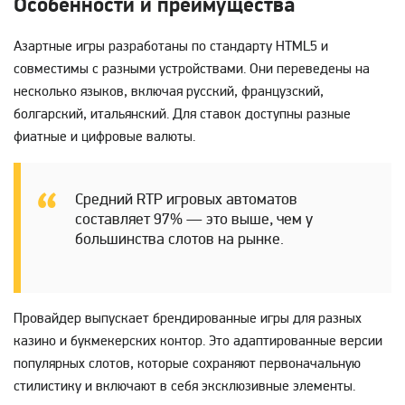
Особенности и преимущества
Азартные игры разработаны по стандарту HTML5 и
совместимы с разными устройствами. Они переведены на
несколько языков, включая русский, французский,
болгарский, итальянский. Для ставок доступны разные
фиатные и цифровые валюты.
Средний RTP игровых автоматов
составляет 97% — это выше, чем у
большинства слотов на рынке.
Провайдер выпускает брендированные игры для разных
казино и букмекерских контор. Это адаптированные версии
популярных слотов, которые сохраняют первоначальную
стилистику и включают в себя эксклюзивные элементы.