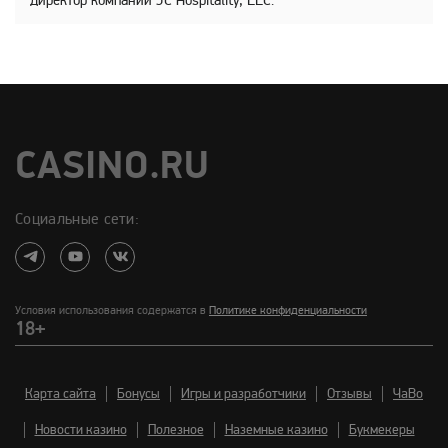
директор компании JC Hospitality, LLC.
CASINO.RU
Социальные сети:
Условия использования содержатся в
Политике конфиденциальности
18+
Карта сайта
Бонусы
Игры и разработчики
Отзывы
ЧаВо
Новости казино
Полезное
Наземные казино
Букмекеры