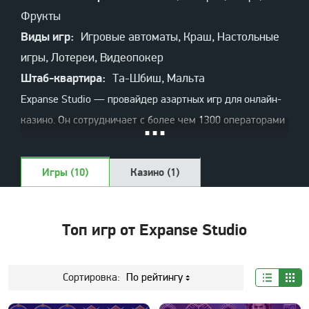
Фрукты
Виды игр:
Игровые автоматы, Краш, Настольные
игры, Лотереи, Видеопокер
Штаб-квартира:
Та-Шбиш, Мальта
Expanse Studio — провайдер азартных игр для онлайн-
казино. Он сотрудничает с более чем 1300 операторами
по всему миру, выпускает слоты на разных языках и
поддерживает мультивалютные ставки. Провайдер
Игры (10)
Казино (1)
придерживается принципа Mobile first: игры изначально
создаются под смартфоны и адаптируются под быструю
загрузку. На странице читатели могут играть в игровые
Топ игр от Expanse Studio
автоматы Expanse Studio бесплатно и без регистрации.
Также пользователи узнают об истории создания,
Сортировка:
По рейтингу
развития и лучших слотах разработчика.