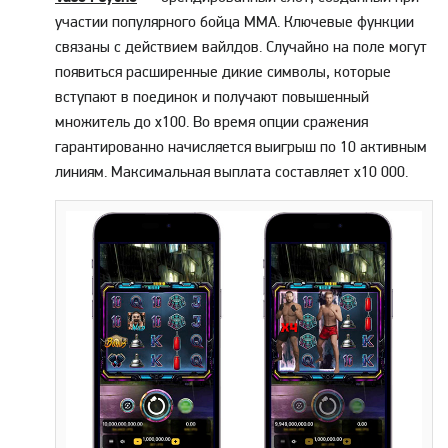
участии популярного бойца MMA. Ключевые функции
связаны с действием вайлдов. Случайно на поле могут
появиться расширенные дикие символы, которые
вступают в поединок и получают повышенный
множитель до х100. Во время опции сражения
гарантированно начисляется выигрыш по 10 активным
линиям. Максимальная выплата составляет х10 000.