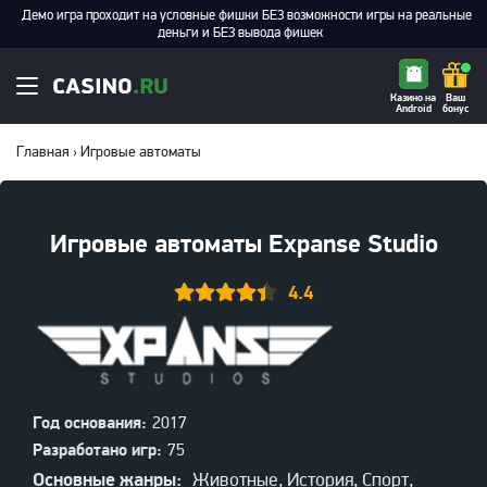
Казино на
Ваш
Android
бонус
Главная
›
Игровые автоматы
Игровые автоматы Expanse Studio
4.4
Год основания:
2017
Разработано игр:
75
Основные жанры:
Животные, История, Спорт,