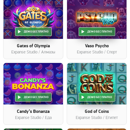
ДЕМО БЕСПЛАТНО
ДЕМО БЕСПЛАТНО
Gates of Olympia
Vaso Psycho
Expanse Studio
/ Алмазы
Expanse Studio
/ Спорт
ДЕМО БЕСПЛАТНО
ДЕМО БЕСПЛАТНО
Candy’s Bonanza
God of Coins
Expanse Studio
/ Еда
Expanse Studio
/ Египет