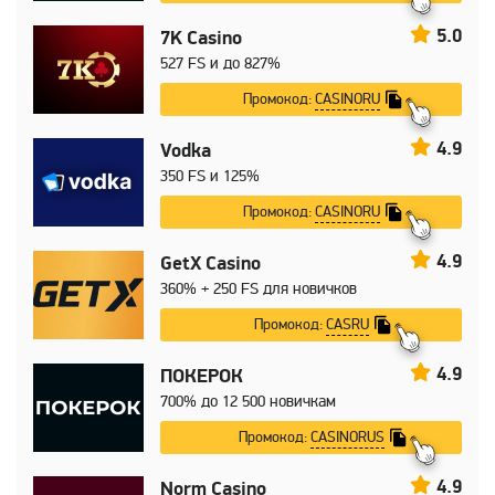
5.0
7K Casino
527 FS и до 827%
CASINORU
Промокод:
4.9
Vodka
350 FS и 125%
CASINORU
Промокод:
4.9
GetX Casino
360% + 250 FS для новичков
CASRU
Промокод:
4.9
ПОКЕРОК
700% до 12 500 новичкам
CASINORUS
Промокод:
4.9
Norm Casino