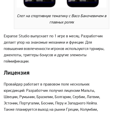
Слот на спортивную тематику с Васо Бакочевичем в
главных ролях
Expanse Studio выпускает по 1 игре в месяц. Разработчик
делает упор на знакомые механики и функции. Для
повышения вовлеченности игроков используются турниры,
джекпоты, триггеры бонусов и другие элементы
геймификации.
Лицензия
Провайдер работает в правовом поле нескольких
юрисдикций. Разработчик получил лицензии Мальты,
Швеции, Румынии, Бразилии, Болгарии, Сербии, Латвии,
Эстонии, Португалии, Боснии, Перу и Западного Кейпа.
Также планируется выход на рынки Греции, Колумбии,