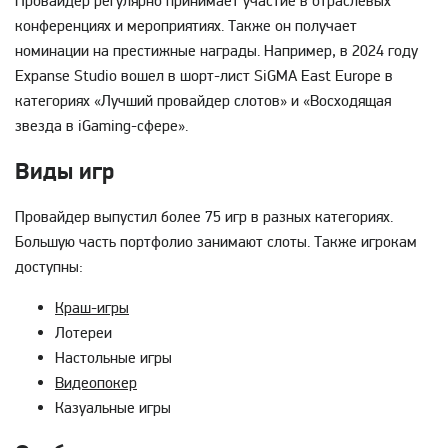
Провайдер регулярно принимает участие в отраслевых
конференциях и мероприятиях. Также он получает
номинации на престижные награды. Например, в 2024 году
Expanse Studio вошел в шорт-лист SiGMA East Europe в
категориях «Лучший провайдер слотов» и «Восходящая
звезда в iGaming-сфере».
Виды игр
Провайдер выпустил более 75 игр в разных категориях.
Большую часть портфолио занимают слоты. Также игрокам
доступны:
Краш-игры
Лотереи
Настольные игры
Видеопокер
Казуальные игры