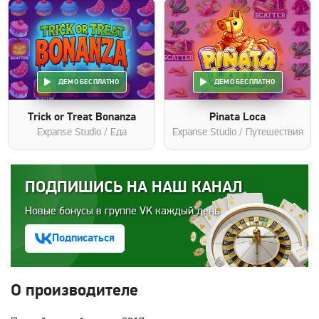
ДЕМО БЕСПЛАТНО
ДЕМО БЕСПЛАТНО
Trick or Treat Bonanza
Pinata Loca
Expanse Studio
/ Еда
Expanse Studio
/ Путешествия
ПОДПИШИСЬ НА НАШ КАНАЛ
Новые бонусы в группе VK каждый день
Подписаться
О производителе