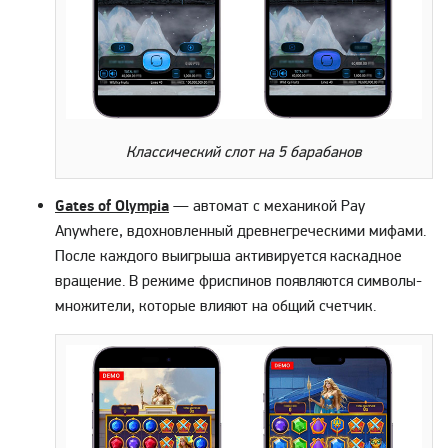
Классический слот на 5 барабанов
Gates of Olympia
— автомат с механикой Pay
Anywhere, вдохновленный древнегреческими мифами.
После каждого выигрыша активируется каскадное
вращение. В режиме фриспинов появляются символы-
множители, которые влияют на общий счетчик.