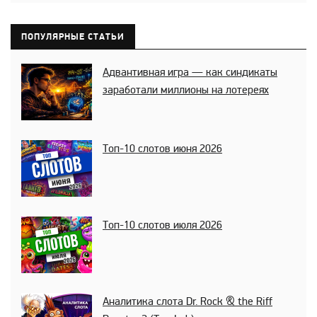
ПОПУЛЯРНЫЕ СТАТЬИ
Адвантивная игра — как синдикаты
заработали миллионы на лотереях
Топ-10 слотов июня 2026
Топ-10 слотов июля 2026
Аналитика слота Dr. Rock & the Riff