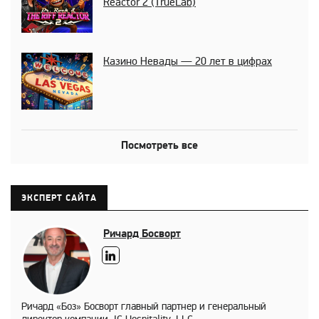
Reactor 2 (TrueLab)
Казино Невады — 20 лет в цифрах
Посмотреть все
ЭКСПЕРТ САЙТА
Ричард Босворт
Ричард «Боз» Босворт главный партнер и генеральный