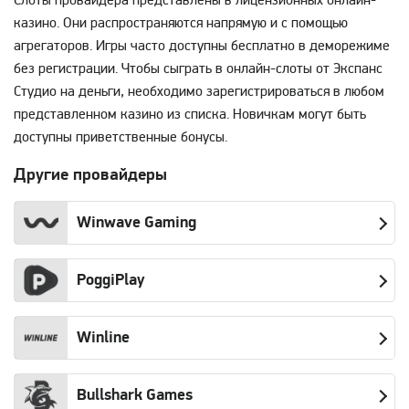
казино. Они распространяются напрямую и с помощью
агрегаторов. Игры часто доступны бесплатно в деморежиме
без регистрации. Чтобы сыграть в онлайн-слоты от Экспанс
Студио на деньги, необходимо зарегистрироваться в любом
представленном казино из списка. Новичкам могут быть
доступны приветственные бонусы.
Другие провайдеры
Winwave Gaming
PoggiPlay
Winline
Bullshark Games