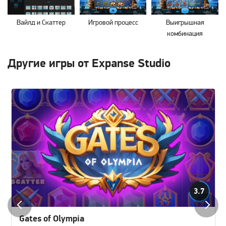
Игровой процесс
Вайлд и Скаттер
Выигрышная
комбинация
Другие игры от Expanse Studio
3.7
Gates of Olympia