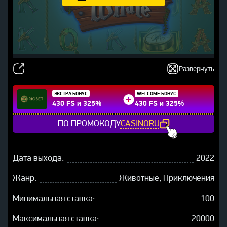
Развернуть
ЭКСТРА БОНУС
WELCOME БОНУС
430 FS и 325%
430 FS и 325%
ПО ПРОМОКОДУ
CASINORU
Дата выхода:
2022
Жанр:
Животные,
Приключения
Минимальная ставка:
100
Максимальная ставка:
20000