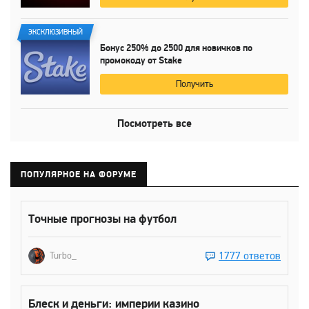
ЭКСКЛЮЗИВНЫЙ
Бонус
250%
до
2500 для
новичков по
промокоду от Stake
Получить
Посмотреть все
ПОПУЛЯРНОЕ НА ФОРУМЕ
Точные прогнозы на футбол
1777 ответов
Turbo_
Блеск и деньги: империи казино