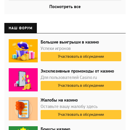
Посмотреть все
НАШ ФОРУМ
Большие выигрыши в казино
Успехи игроков
Участвовать в обсуждении
Эксклюзивные промокоды от казино
Для пользователей Casino.ru
Участвовать в обсуждении
Жалобы на казино
Оставьте вашу жалобу здесь
Участвовать в обсуждении
Бонусы казино