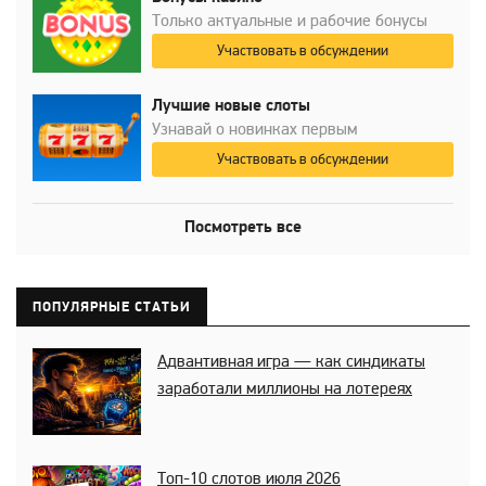
Только актуальные и рабочие бонусы
Участвовать в обсуждении
Лучшие новые слоты
Узнавай о новинках первым
Участвовать в обсуждении
Посмотреть все
ПОПУЛЯРНЫЕ СТАТЬИ
Адвантивная игра — как синдикаты
заработали миллионы на лотереях
Топ-10 слотов июля 2026