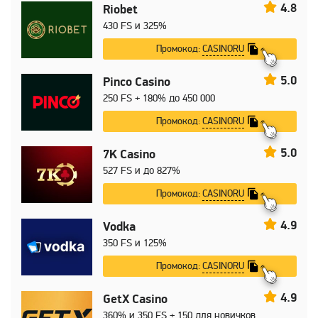
4.8
Riobet
430 FS и 325%
CASINORU
Промокод:
5.0
Pinco Casino
250 FS + 180% до 450 000
CASINORU
Промокод:
5.0
7K Casino
527 FS и до 827%
CASINORU
Промокод:
4.9
Vodka
350 FS и 125%
CASINORU
Промокод:
4.9
GetX Casino
360% и 350 FS + 150 для новичков