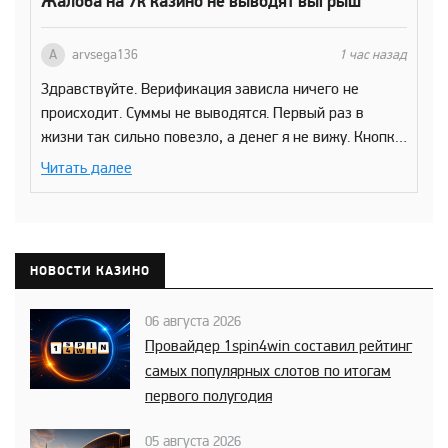
Жалоба на 7к казино не выводят выгрыш
A
arvsega136
1 час назад
Здравствуйте. Верификация зависла ничего не
происходит. Суммы не выводятся. Первый раз в
жизни так сильно повезло, а денег я не вижу. Кнопка
поддержки не работает тоже. Помогите пожалуйста.
Читать далее
НОВОСТИ КАЗИНО
06 августа 2026
Провайдер 1spin4win составил рейтинг
самых популярных слотов по итогам
первого полугодия
05 августа 2026