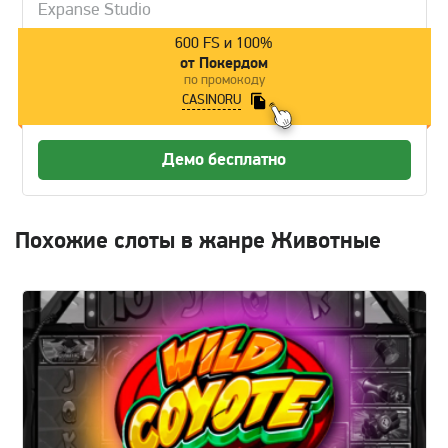
Expanse Studio
600 FS и 100%
от Покердом
по промокоду
CASINORU
Демо бесплатно
Похожие слоты в жанре Животные