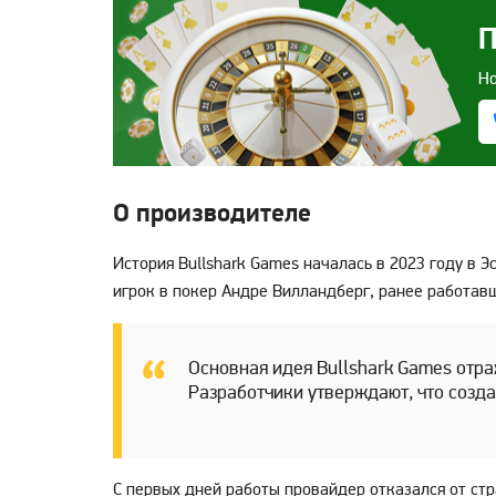
Но
О производителе
История Bullshark Games началась в 2023 году в
игрок в покер Андре Вилландберг, ранее работавши
Основная идея Bullshark Games отра
Разработчики утверждают, что созда
С первых дней работы провайдер отказался от ст