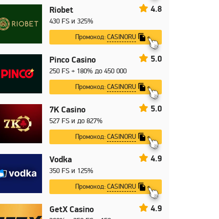
4.8
Riobet
430 FS и 325%
CASINORU
Промокод:
5.0
Pinco Casino
250 FS + 180% до 450 000
CASINORU
Промокод:
5.0
7K Casino
527 FS и до 827%
CASINORU
Промокод:
4.9
Vodka
350 FS и 125%
CASINORU
Промокод:
4.9
GetX Casino