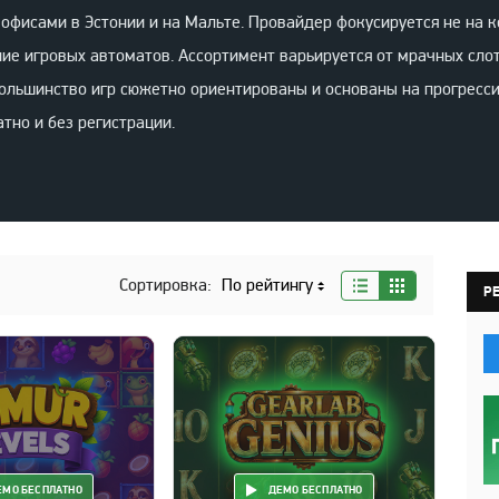
офисами в Эстонии и на Мальте. Провайдер фокусируется не на к
е игровых автоматов. Ассортимент варьируется от мрачных слотов
Большинство игр сюжетно ориентированы и основаны на прогресси
тно и без регистрации.
Сортировка:
По рейтингу
Р
ЕМО БЕСПЛАТНО
ДЕМО БЕСПЛАТНО