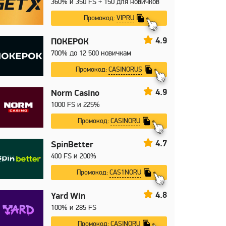
360% и 350 FS + 150 для новичков
VIPRU
Промокод:
4.9
ПОКЕРОК
700% до 12 500 новичкам
CASINORUS
Промокод:
4.9
Norm Casino
1000 FS и 225%
CASINORU
Промокод:
4.7
SpinBetter
400 FS и 200%
CAS1NORU
Промокод:
4.8
Yard Win
100% и 285 FS
CASINORU
Промокод: