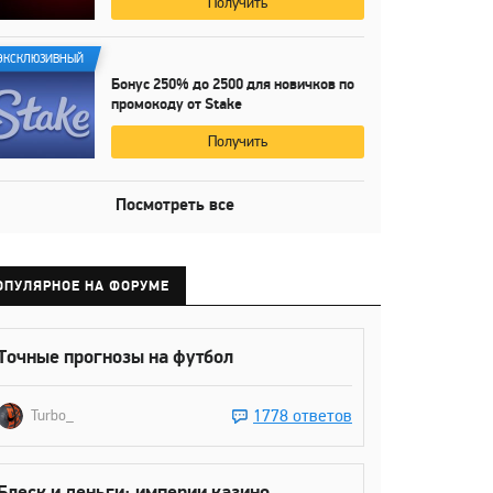
Получить
ЭКСКЛЮЗИВНЫЙ
Бонус
250%
до
2500 для
новичков по
промокоду от Stake
Получить
Посмотреть все
ОПУЛЯРНОЕ НА ФОРУМЕ
Точные прогнозы на футбол
1778 ответов
Turbo_
Блеск и деньги: империи казино