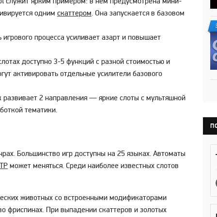
ol служит ярким примером: в нем предусмотрена мини-
тивируется одним
скаттером
. Она запускается в базовом
 игрового процесса усиливает азарт и повышает
слотах доступно 3-5 функций с разной стоимостью и
гут активировать отдельные усилители базового
 развивает 2 направления — яркие слоты с мультяшной
боткой тематики.
П
нрах. Большинство игр доступны на 25 языках. Автоматы
TP
может меняться. Среди наиболее известных слотов
ческих животных со встроенными модификаторами
во фриспинах. При выпадении скаттеров и золотых