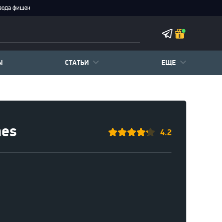
Ваш
бонус
Ы
СТАТЬИ
ЕЩЕ
mes
4.2