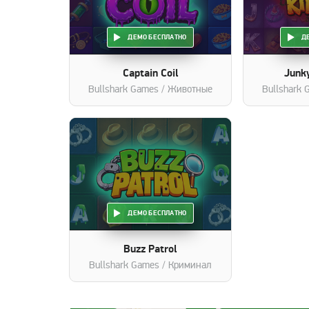
ДЕМО БЕСПЛАТНО
Д
Captain Coil
Junky
Bullshark Games
/ Животные
Bullshark
ДЕМО БЕСПЛАТНО
Buzz Patrol
Bullshark Games
/ Криминал