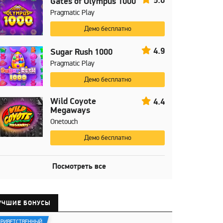
5.0
Gates of Olympus 1000
Pragmatic Play
Демо бесплатно
4.9
Sugar Rush 1000
Pragmatic Play
Демо бесплатно
Wild Coyote
4.4
Megaways
Onetouch
Демо бесплатно
Посмотреть все
УЧШИЕ БОНУСЫ
ПРИВЕТСТВЕННЫЙ