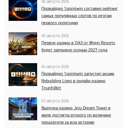
06 августа 2026
Провайдер 1spin4win составил рейтинг
самых популярных слотов по итогам
первого полугодия
05 августа 2026
Первое казино в ОАЭ от Wynn Resorts
будет запущено осенью 2027 года
04 августа 2026
Провайдер 1spin4win запустил акцию
Rebuilding Lives в онлайн-казино
TriunfoBet
03 августа 2026
Выручка казино Jeju Dream Tower в
июле достигла второго по величине
показателя за всю историю