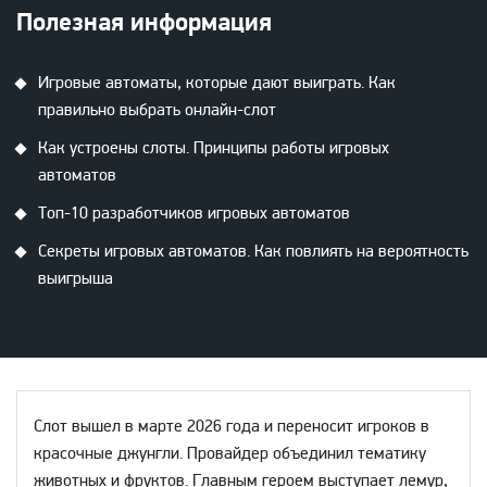
Полезная информация
Игровые автоматы, которые дают выиграть. Как
правильно выбрать онлайн-слот
Как устроены слоты. Принципы работы игровых
автоматов
Топ-10 разработчиков игровых автоматов
Секреты игровых автоматов. Как повлиять на вероятность
выигрыша
Слот вышел в марте 2026 года и переносит игроков в
красочные джунгли. Провайдер объединил тематику
животных и фруктов. Главным героем выступает лемур,