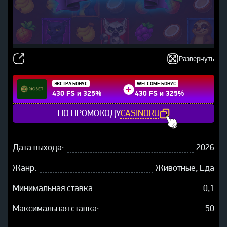
Развернуть
ЭКСТРА БОНУС
WELCOME БОНУС
430 FS и 325%
430 FS и 325%
ПО ПРОМОКОДУ
CASINORU
Дата выхода:
2026
Жанр:
Животные,
Еда
Минимальная ставка:
0,1
Максимальная ставка:
50