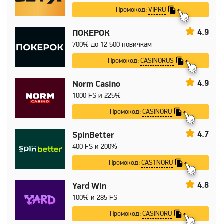
VIPRU
Промокод:
4.9
ПОКЕРОК
700% до 12 500 новичкам
CASINORUS
Промокод:
4.9
Norm Casino
1000 FS и 225%
CASINORU
Промокод:
4.7
SpinBetter
400 FS и 200%
CAS1NORU
Промокод:
4.8
Yard Win
100% и 285 FS
CASINORU
Промокод: