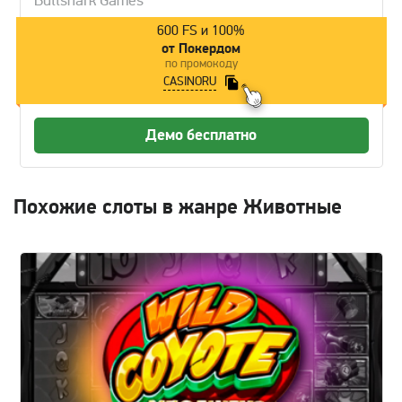
Bullshark Games
600 FS и 100%
от Покердом
по промокоду
CASINORU
Демо бесплатно
Похожие слоты в жанре Животные