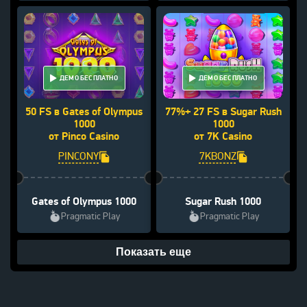
ДЕМО БЕСПЛАТНО
ДЕМО БЕСПЛАТНО
50 FS в Gates of Olympus
77%+ 27 FS в Sugar Rush
1000
1000
от Pinco Casino
от 7K Casino
PINCONY
7KBONZ
Gates of Olympus 1000
Sugar Rush 1000
Pragmatic Play
Pragmatic Play
Показать еще