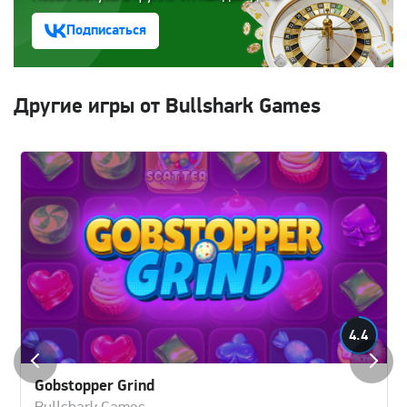
Подписаться
Другие игры от Bullshark Games
4.4
Gobstopper Grind