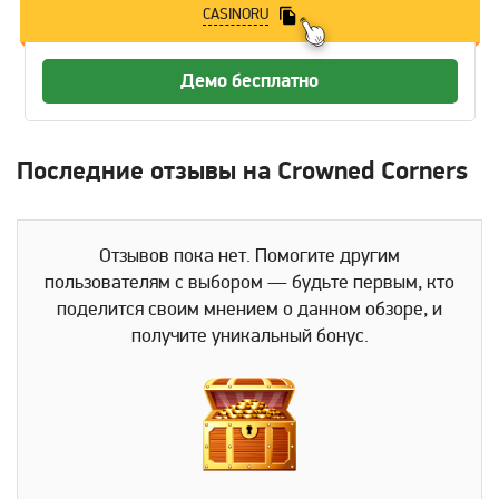
CASINORU
Демо бесплатно
Последние отзывы на Crowned Corners
Отзывов пока нет. Помогите другим
пользователям с выбором — будьте первым, кто
поделится своим мнением о данном обзоре, и
получите уникальный бонус.