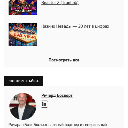
Reactor 2 (TrueLab)
Казино Невады — 20 лет в цифрах
Посмотреть все
ЭКСПЕРТ САЙТА
Ричард Босворт
Ричард «Боз» Босворт главный партнер и генеральный