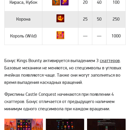
Кираса, Кубок
20
40
100
Корона
25
50
250
Король (Wild)
—
—
1000
Бонус Kings Bounty активируется выпадением 3
скаттеров
.
Базовые механики не меняются, но спецсимволы в угловых
ячейках появляются чаще. Также они могут заполняться во
время выпадения каскадных вращений.
Фриспины Castle Conquest начинаются при появлении 4
скаттеров. Бонус отличается от предыдущего наличием
минимум одного спецсимвола при каждом вращении.