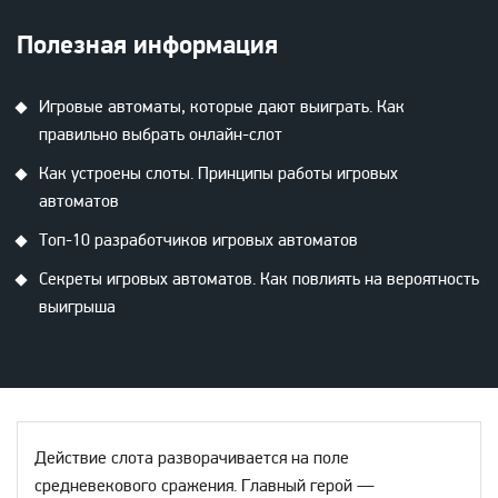
Полезная информация
Игровые автоматы, которые дают выиграть. Как
правильно выбрать онлайн-слот
Как устроены слоты. Принципы работы игровых
автоматов
Топ-10 разработчиков игровых автоматов
Секреты игровых автоматов. Как повлиять на вероятность
выигрыша
Действие слота разворачивается на поле
средневекового сражения. Главный герой —