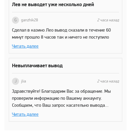
Лев не выводет уже несколько дней
G
ganzhik28
2 часа назад
Сделал в казино Лео вывод сказали в течение 60
минут прошло 8 часов так и ничего не поступило
Читать далее
Невыплачивает вывод
J
jlia
2 часа назад
Здравствуйте! Благодарим Вас за обращение. Мы
проверили информацию по Вашему аккаунту.
Сообщаем, что Ваш запрос касательно вывода
средств в настоящее время находится в работе
Читать далее
профильного отдела. Как только по результатам
рассмотрения появится обновлённая информация, мы