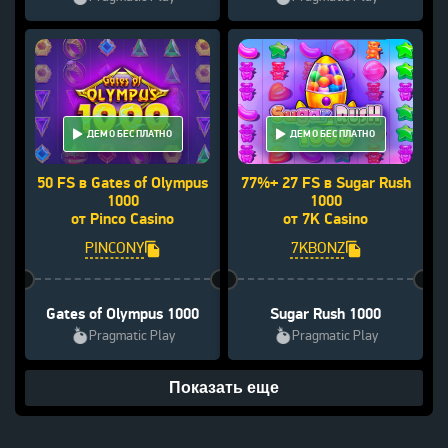
ДЕМО БЕСПЛАТНО
ДЕМО БЕСПЛАТНО
50 FS в Gates of Olympus
77%+ 27 FS в Sugar Rush
1000
1000
от Pinco Casino
от 7K Casino
PINCONY
7KBONZ
Gates of Olympus 1000
Sugar Rush 1000
Pragmatic Play
Pragmatic Play
Показать еще