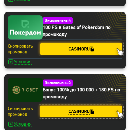
Эксклюзивный
100 FS в Gates of Pokerdom по
промокоду
Скопировать
CASINORU
промокод
Условия
Эксклюзивный
Бонус 100% до 100 000 + 180 FS по
промокоду
Скопировать
CASINORU
промокод
Условия