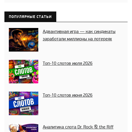
ПОПУЛЯРНЫЕ СТАТЬИ
Адвантивная игра — как синдикаты
заработали миллионы на лотереях
Топ-10 слотов июля 2026
Топ-10 слотов июня 2026
Аналитика слота Dr. Rock & the Riff