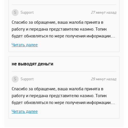
S
Support
27 минут назад
Спасибо за обращение, ваша жалоба принята в
работу и передана представителю казино. Топик
будет обновляться по мере получения информации.
Предположительное время ответа казино - до 7
Читать далее
дней.
не выводят деньги
S
Support
29 минут назад
Спасибо за обращение, ваша жалоба принята в
работу и передана представителю казино. Топик
будет обновляться по мере получения информации.
Предположительное время ответа казино - до 7
Читать далее
дней.