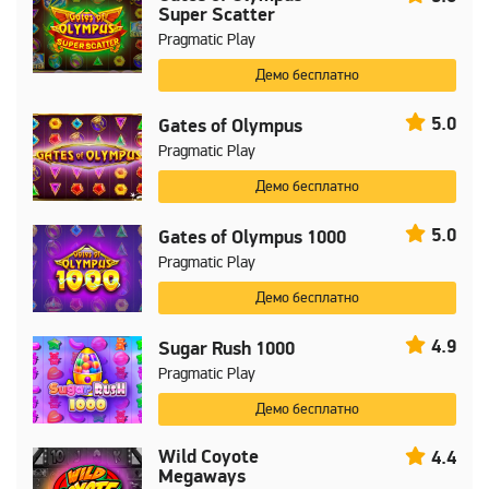
Super Scatter
Способы пополнения
Мир, СБП,
Visa
,
Mastercard
,
Bitcoin
,
Pragmatic Play
ecoPayz, Neosurf, CashLib
Демо бесплатно
Способы вывода
Мир, СБП,
Visa
,
Mastercard
,
Bitcoin
,
WebMoney
,
Skrill
, Neteller, ecoPayz,
5.0
Gates of Olympus
paysafecard
, Neosurf, MuchBetter
Pragmatic Play
Скорость выплат:
0-48 часов
Демо бесплатно
5.0
Gates of Olympus 1000
Pragmatic Play
Демо бесплатно
4.9
Sugar Rush 1000
Pragmatic Play
Демо бесплатно
Wild Coyote
4.4
Megaways