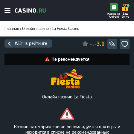
Казино на
Ваш
Android
бонус
Главная
›
Онлайн-казино
›
La Fiesta Casino
3.0
#231 в рейтинге
Не рекомендуется
Онлайн казино La Fiesta
Казино категорически не рекомендуется для игры и
находится в списке не рекомендованных