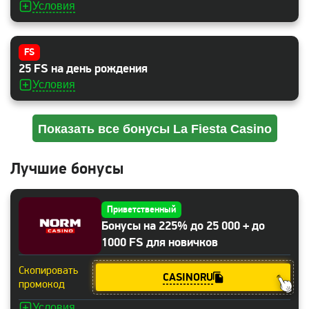
Условия
FS
25 FS на день рождения
Условия
Показать все бонусы La Fiesta Casino
Лучшие бонусы
Приветственный
Бонусы на 225% до 25 000 + до
1000 FS для новичков
Скопировать
CASINORU
промокод
Условия