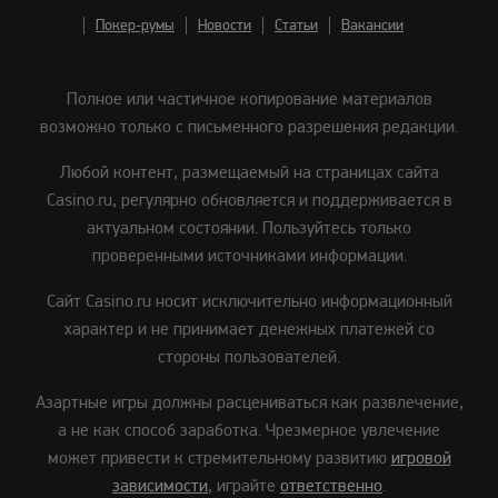
Покер-румы
Новости
Статьи
Вакансии
Полное или частичное копирование материалов
возможно только с письменного разрешения редакции.
Любой контент, размещаемый на страницах сайта
Сasino.ru, регулярно обновляется и поддерживается в
актуальном состоянии. Пользуйтесь только
проверенными источниками информации.
Сайт Сasino.ru носит исключительно информационный
характер и не принимает денежных платежей со
стороны пользователей.
Азартные игры должны расцениваться как развлечение,
а не как способ заработка. Чрезмерное увлечение
может привести к стремительному развитию
игровой
зависимости
, играйте
ответственно
.