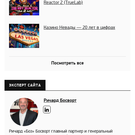
Reactor 2 (TrueLab)
Казино Невады — 20 лет в цифрах
Посмотреть все
ЭКСПЕРТ САЙТА
Ричард Босворт
Ричард «Боз» Босворт главный партнер и генеральный