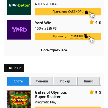
400 FS и 200%
CAS1NORU
Промокод:
ФИНАНСОВАЯ ИНФОРМАЦИЯ
4.8
Yard Win
Мин. депозит:
10
100% и 285 FS
CASINORU
Промокод:
Мин. сумма вывода:
10
Валюта счета:
RUB, USD, EUR, UAH, NZD, DKK, PLN,
Посмотреть все
CAD, AUD, NOK
Лимит на вывод
8600 в месяц
средств:
ТОП ИГР
Ограничение за
Без ограничений
Слоты
Рулетки
Покер
Бинго
транзакцию:
Gates of Olympus
5.0
Способы пополнения
Мир, СБП,
Visa
,
Mastercard
,
Bitcoin
,
Super Scatter
Ethereum
,
Skrill
,
Litecoin
, LuxonPay
Pragmatic Play