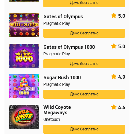
Способы вывода
Мир, СБП,
Visa
,
Mastercard
,
Bitcoin
,
Демо бесплатно
Ethereum
,
Skrill
,
Litecoin
, LuxonPay
5.0
Gates of Olympus
Скорость выплат:
0-48 часов
Pragmatic Play
Демо бесплатно
5.0
Gates of Olympus 1000
Pragmatic Play
Демо бесплатно
4.9
Sugar Rush 1000
Pragmatic Play
Демо бесплатно
Wild Coyote
4.4
Megaways
Onetouch
Демо бесплатно