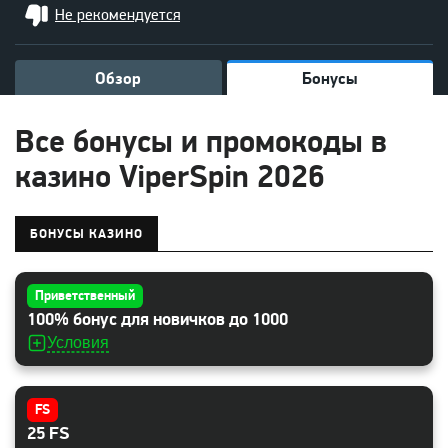
Не рекомендуется
Обзор
Бонусы
Все бонусы и промокоды в
казино ViperSpin 2026
БОНУСЫ КАЗИНО
Приветственный
100% бонус для новичков до 1000
Условия
FS
25 FS