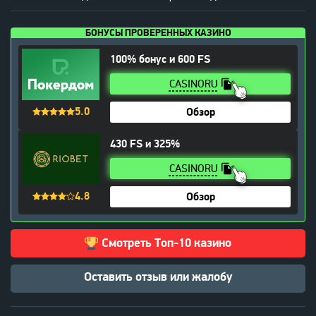
БОНУСЫ ПРОВЕРЕННЫХ КАЗИНО
100% бонус и 600 FS
CASINORU
5.0
Обзор
430 FS и 325%
CASINORU
4.8
Обзор
Смотреть Топ-10 казино
Оставить отзыв
или жалобу