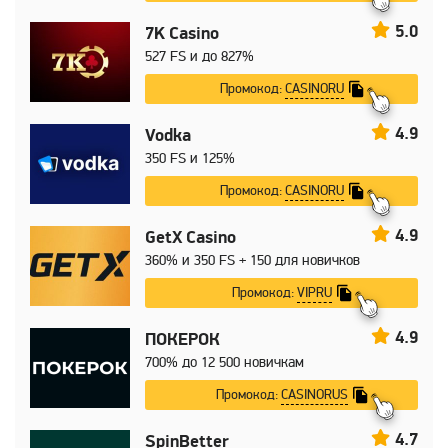
5.0
Не рекомендуется
7K Casino
Да
527 FS и до 827%
Партнерская программа
Нет
CASINORU
Промокод:
4.9
Vodka
ЗАПРЕЩЕННЫЕ СТРАНЫ
350 FS и 125%
CASINORU
Промокод:
Нет ограничений
4.9
GetX Casino
360% и 350 FS + 150 для новичков
СЛУЖБА ПОДДЕРЖКИ
VIPRU
Промокод:
Live Chat
Да
4.9
ПОКЕРОК
700% до 12 500 новичкам
E-mail
Да
CASINORUS
Промокод:
Языки службы
Английский
поддержки
4.7
SpinBetter