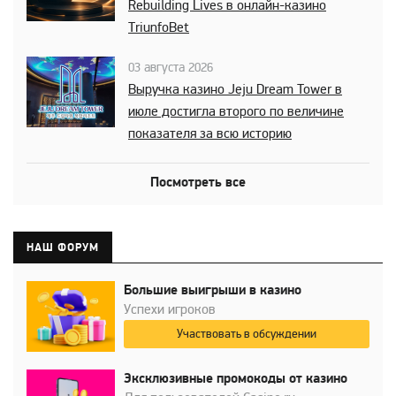
Rebuilding Lives в онлайн-казино
TriunfoBet
03 августа 2026
Выручка казино Jeju Dream Tower в
июле достигла второго по величине
показателя за всю историю
Посмотреть все
НАШ ФОРУМ
Большие выигрыши в казино
Успехи игроков
Участвовать в обсуждении
Эксклюзивные промокоды от казино