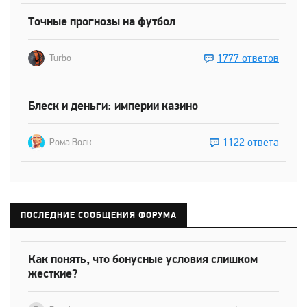
Точные прогнозы на футбол
1777 ответов
Turbo_
Блеск и деньги: империи казино
1122 ответа
Рома Волк
ПОСЛЕДНИЕ СООБЩЕНИЯ ФОРУМА
Как понять, что бонусные условия слишком
жесткие?