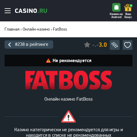
Казино на
Ваш
Android
бонус
Главная
›
Онлайн-казино
›
FatBoss
3.0
#238 в рейтинге
Не рекомендуется
Онлайн казино FatBoss
Казино категорически не рекомендуется для игры и
находится в списке не рекомендованных