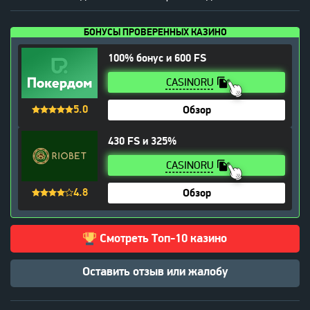
БОНУСЫ ПРОВЕРЕННЫХ КАЗИНО
100% бонус и 600 FS
CASINORU
5.0
Обзор
430 FS и 325%
CASINORU
4.8
Обзор
Смотреть Топ-10 казино
Оставить отзыв
или жалобу