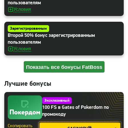
пользователям
Условия
Зарегистрированным
Второй 50% бонус зарегистрированным
пользователям
Условия
Показать все бонусы FatBoss
Лучшие бонусы
Эксклюзивный
100 FS в Gates of Pokerdom по
промокоду
Скопировать