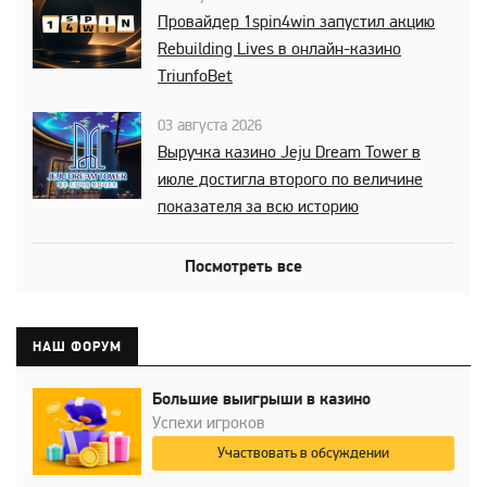
Провайдер 1spin4win запустил акцию
Rebuilding Lives в онлайн-казино
TriunfoBet
03 августа 2026
Выручка казино Jeju Dream Tower в
июле достигла второго по величине
показателя за всю историю
Посмотреть все
НАШ ФОРУМ
Большие выигрыши в казино
Успехи игроков
Участвовать в обсуждении