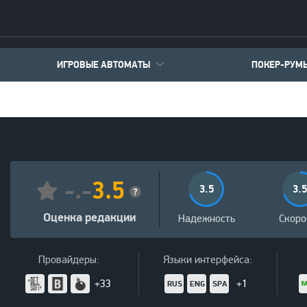
ИГРОВЫЕ АВТОМАТЫ
ПОКЕР-РУМ
3.5
3.5
3.
Оценка редакции
Надежность
Скоро
Провайдеры:
Языки интерфейса:
+33
+1
RUS
ENG
SPA