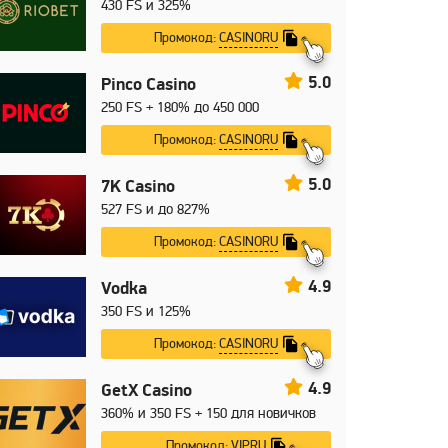
430 FS и 325%
CASINORU
Промокод:
5.0
Pinco Casino
250 FS + 180% до 450 000
CASINORU
Промокод:
5.0
7K Casino
527 FS и до 827%
CASINORU
Промокод:
4.9
Vodka
350 FS и 125%
CASINORU
Промокод:
4.9
GetX Casino
360% и 350 FS + 150 для новичков
VIPRU
Промокод: