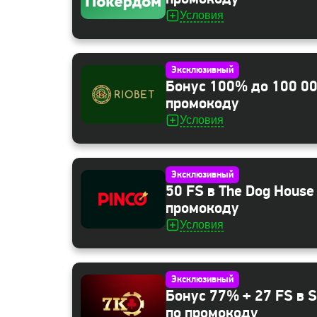
Условия
Эксклюзивный
Бонус 100% до 100 00
промокоду
Условия
Эксклюзивный
50 FS в The Dog Hous
промокоду
Условия
Эксклюзивный
Бонус 77% + 27 FS в 
по промокоду