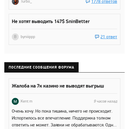
1778 ответов
Turbo_
Не хотят выводить 147$ SninBetter
21 ответ
B
byniiippp
ПОСЛЕДНИЕ СООБЩЕНИЯ ФОРУМА
Жалоба на 7к казино не выводят выгрыш
Kent m
9 часов назад
Очень хочу. Но пока тишина, ничего не происходит.
Испортилось все впечатление. Поддержка толком
ответить не может. Заявки не обрабатываются. Одни