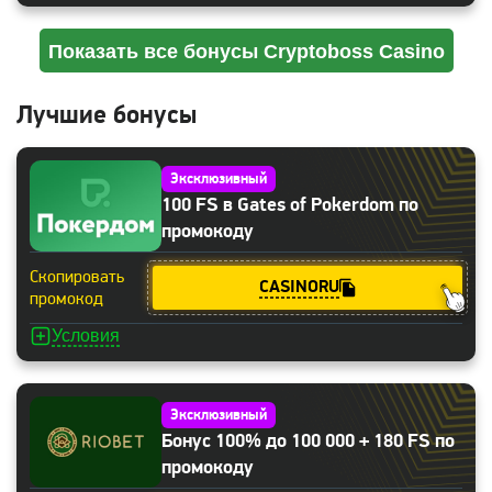
Показать все бонусы Cryptoboss Casino
Лучшие бонусы
Эксклюзивный
100 FS в Gates of Pokerdom по
промокоду
Скопировать
CASINORU
промокод
Условия
Эксклюзивный
Бонус 100% до 100 000 + 180 FS по
промокоду