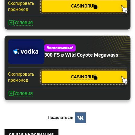
Скопировать
CASINORU
промокод
Условия
Эксклюзивный
300 FS в Wild Coyote Megaways
Скопировать
CASINORU
промокод
Условия
Поделиться:
ОБЩАЯ ИНФОРМАЦИЯ