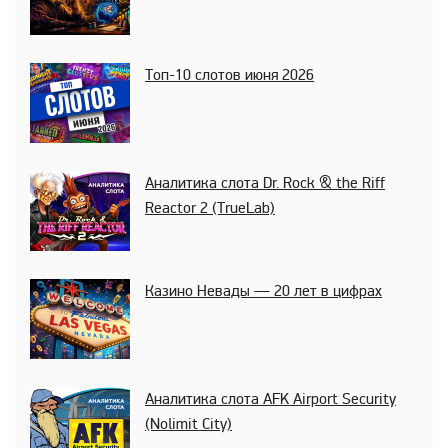
Топ-10 слотов июня 2026
Аналитика слота Dr. Rock & the Riff
Reactor 2 (TrueLab)
Казино Невады — 20 лет в цифрах
Аналитика слота AFK Airport Security
(Nolimit City)