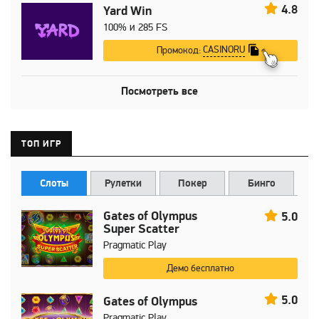
4.8
Yard Win
100% и 285 FS
CASINORU
Промокод:
ФИНАНСОВАЯ ИНФОРМАЦИЯ
Мин. депозит:
100
Посмотреть все
Мин. сумма вывода:
500
ТОП ИГР
Валюта счета:
RUB, USD, EUR
Лимит на вывод
Без ограничений
Слоты
Рулетки
Покер
Бинго
средств:
Gates of Olympus
5.0
Ограничение за
Без ограничений
Super Scatter
транзакцию:
Pragmatic Play
Способы пополнения
Мир, СБП,
Visa
,
Mastercard
, Tether,
Демо бесплатно
Bitcoin
,
Ethereum
,
Litecoin
,
Tron
,
Газпромбанк, Т-Банк, Через баланс
5.0
Gates of Olympus
мобильных телефонов,
Pragmatic Play