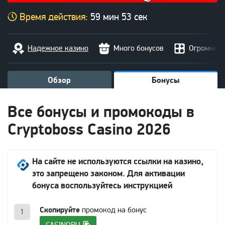
59 мин 52 сек
Надежное казино
Много бонусов
Огромный 
Обзор
Бонусы
Все бонусы и промокоды в
Cryptoboss Casino 2026
На сайте не используются ссылки на казино,
это запрещено законом. Для активации
бонуса воспользуйтесь инструкцией
Скопируйте
промокод на бонус