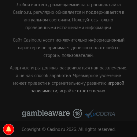
Любой контент, размещаемый на страницах сайта
Сasino.ru, регулярно обновляется и поддерживается в
актуальном состоянии. Пользуйтесь только
проверенными источниками информации.
Сайт Сasino.ru носит исключительно информационный
характер и не принимает денежных платежей со
стороны пользователей.
Азартные игры должны расцениваться как развлечение,
а не как способ заработка. Чрезмерное увлечение
может привести к стремительному развитию
игровой
зависимости
, играйте
ответственно
.
Copyright © Casino.ru 2026. All rights reserved.