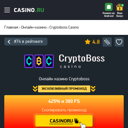
Казино на
Ваш
Android
бонус
Главная
›
Онлайн-казино
›
Cryptoboss Casino
4.8
#74 в рейтинге
Онлайн казино Cryptoboss
ЭКСКЛЮЗИВНЫЙ ПРОМОКОД
425% и 380 FS
Скопировать промокод
CASINORU