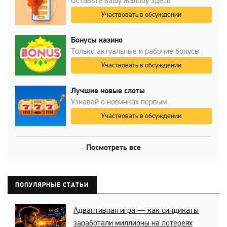
Оставьте вашу жалобу здесь
Участвовать в обсуждении
Бонусы казино
Только актуальные и рабочие бонусы
Участвовать в обсуждении
Лучшие новые слоты
Узнавай о новинках первым
Участвовать в обсуждении
Посмотреть все
ПОПУЛЯРНЫЕ СТАТЬИ
Адвантивная игра — как синдикаты
заработали миллионы на лотереях