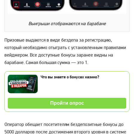
Выигрыши отображаются на барабане
Призовые выдаются в виде бездепа за регистрацию,
который необходимо отыграть с установленным правилами
вейджером. Все доступные бонусы заранее видны на
барабане. Самая большая сумма — это 1.
Что вы знаете о бонусах казино?
Пройти опрос
Оператор обещает посетителям бездепозитные бонусы до
5000 долларов после достижения второго уровня в системе