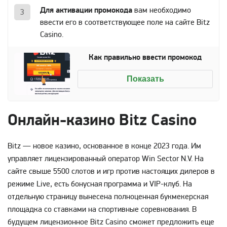
Для активации промокода
вам необходимо
Языки
Корейский,
Вьетнамский,
ввести его в соответствующее поле на сайте Bitz
Французский,
Японский,
Польский,
Casino.
Португальский,
Итальянский,
Испанский,
Немецкий,
Английский,
Как правильно ввести промокод
Украинский,
Русский
Показать
Партнерская программа
Нет
Онлайн-казино Bitz Casino
ЗАПРЕЩЕННЫЕ СТРАНЫ
Bitz — новое казино, основанное в конце 2023 года. Им
Украина, Латвия, Литва, Эстония, Австрия, Бельгия, Болгария,
Венгрия, Дания, Израиль и еще +35 стран
управляет лицензированный оператор Win Sector N.V. На
сайте свыше 5500 слотов и игр против настоящих дилеров в
режиме Live, есть бонусная программа и VIP-клуб. На
отдельную страницу вынесена полноценная букмекерская
СЛУЖБА ПОДДЕРЖКИ
площадка со ставками на спортивные соревнования. В
будущем лицензионное Bitz Casino сможет предложить еще
Live Chat
Да