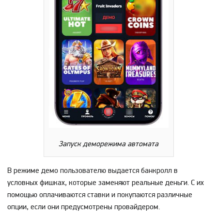
Запуск деморежима автомата
В режиме демо пользователю выдается банкролл в
условных фишках, которые заменяют реальные деньги. С их
помощью оплачиваются ставки и покупаются различные
опции, если они предусмотрены провайдером.