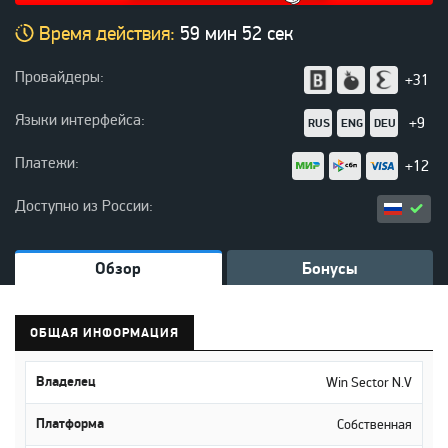
59 мин 51 сек
Провайдеры:
+31
Языки интерфейса:
+9
RUS
ENG
DEU
Платежи:
+12
Доступно из России:
Обзор
Бонусы
ОБЩАЯ ИНФОРМАЦИЯ
Владелец
Win Sector N.V
Платформа
Собственная