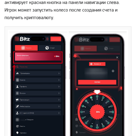
активирует красная кнопка на панели навигации слева.
Игрок может запустить колесо после создания счета и
получить криптовалюту.