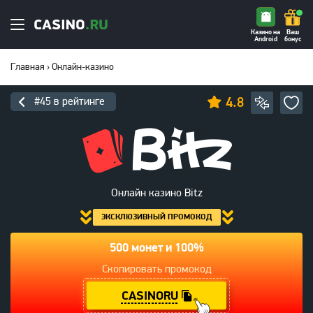
Казино на
Ваш
Android
бонус
Главная
›
Онлайн-казино
4.8
#45 в рейтинге
Онлайн казино Bitz
ЭКСКЛЮЗИВНЫЙ ПРОМОКОД
500 монет и 100%
Скопировать промокод
CASINORU