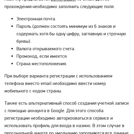
прохождения необходимо заполнить следующие поля:
Электронная почта.
Пароль (должен состоять минимум из 6 знаков и
содержать хотя бы одну цифру, заглавную и строчную
буквы).
Валюта открываемого счета.
Промокод, если имеется.
Страна местоположения.
При выборе варианта регистрации с использованием
телефона вместо email необходимо ввести номер
мобильного с кодом страны.
Также есть альтернативный способ создания учетной записи
с помощью аккаунта в Google. Для этого способа
регистрации необходимо авторизоваться в сервисе и
использовать профиль для входа в казино. В этом случае в
персональной анкете по умолчанию заполняются все данные