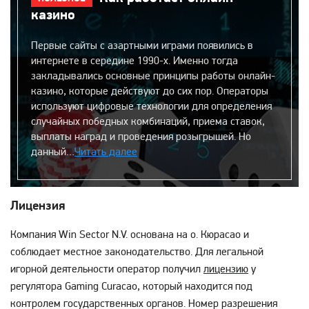
казино
Первые сайты с азартными играми появились в
интернете в середине 1990-х. Именно тогда
закладывались основные принципы работы онлайн-
казино, которые действуют до сих пор. Операторы
используют цифровые технологии для определения
случайных победных комбинаций, приема ставок,
выплаты наград и проведения розыгрышей. Но
данный…
Читать далее
Лицензия
Компания Win Sector N.V. основана на о. Кюрасао и
соблюдает местное законодательство. Для легальной
игорной деятельности оператор получил
лицензию
у
регулятора Gaming Curacao, который находится под
контролем государственных органов. Номер разрешения