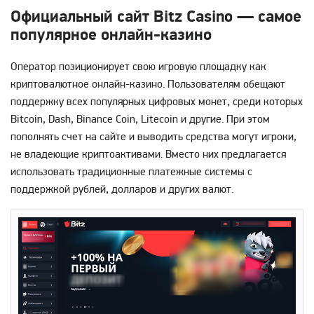
Официальный сайт Bitz Casino — самое
популярное онлайн-казино
Оператор позиционирует свою игровую площадку как
криптовалютное онлайн-казино. Пользователям обещают
поддержку всех популярных цифровых монет, среди которых
Bitcoin, Dash, Binance Coin, Litecoin и другие. При этом
пополнять счет на сайте и выводить средства могут игроки,
не владеющие криптоактивами. Вместо них предлагается
использовать традиционные платежные системы с
поддержкой рублей, долларов и других валют.