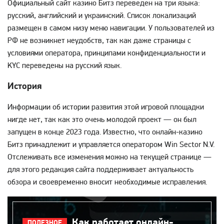
Официальный сайт казино Битз переведен на три языка:
русский, английский и украинский. Список локализаций
размещен в самом низу меню навигации. У пользователей из
РФ не возникнет неудобств, так как даже страницы с
условиями оператора, принципами конфиденциальности и
KYC переведены на русский язык.
История
Информации об истории развития этой игровой площадки
нигде нет, так как это очень молодой проект — он был
запущен в конце 2023 года. Известно, что онлайн-казино
Битз принадлежит и управляется оператором Win Sector N.V.
Отслеживать все изменения можно на текущей странице —
для этого редакция сайта поддерживает актуальность
обзора и своевременно вносит необходимые исправления.
Как работает онлайн-
ПОЛЕЗНОЕ