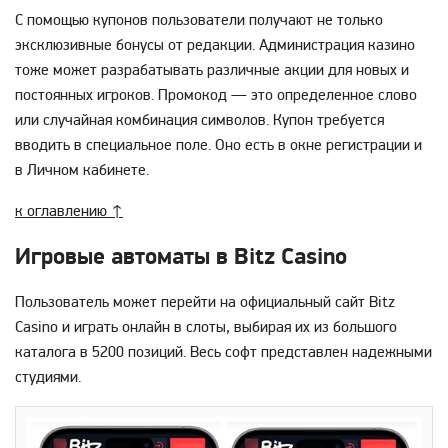
С помощью купонов пользователи получают не только
эксклюзивные бонусы от редакции. Администрация казино
тоже может разрабатывать различные акции для новых и
постоянных игроков. Промокод — это определенное слово
или случайная комбинация символов. Купон требуется
вводить в специальное поле. Оно есть в окне регистрации и
в Личном кабинете.
к оглавлению ↑
Игровые автоматы в Bitz Casino
Пользователь может перейти на официальный сайт Bitz
Casino и играть онлайн в слоты, выбирая их из большого
каталога в 5200 позиций. Весь софт представлен надежными
студиями.