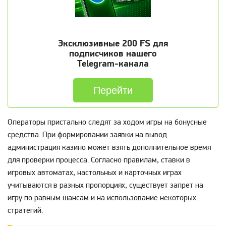
Эксклюзивные 200 FS для
подписчиков нашего
Telegram-канала
Перейти
Операторы пристально следят за ходом игры на бонусные
средства. При формировании заявки на вывод
администрация казино может взять дополнительное время
для проверки процесса. Согласно правилам, ставки в
игровых автоматах, настольных и карточных играх
учитываются в разных пропорциях, существует запрет на
игру по равным шансам и на использование некоторых
стратегий.