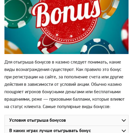
Для отыгрыша бонусов в казино следует понимать, какие
виды вознаграждения существуют. Как правило это бонус
при регистрации на сайте, за пополнение счета или другие
действия в зависимости от условий акции. Обычно казино
поощряет игроков бонусными деньгами или бесплатными
вращениями, реже — призовыми баллами, которые влияют
на статус клиента. Самые популярные виды бонусов:
Условия отыгрыша бонусов
В каких играх лучше отыгрывать бонус