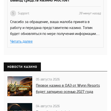
Вывод средств казино Мостбет
S
Support
39 минут назад
Спасибо за обращение, ваша жалоба принята в
работу и передана представителю казино. Топик
будет обновляться по мере получения информации.
Предположительное время ответа казино - до 7
Читать далее
дней.
НОВОСТИ КАЗИНО
05 августа 2026
Первое казино в ОАЭ от Wynn Resorts
будет запущено осенью 2027 года
04 августа 2026