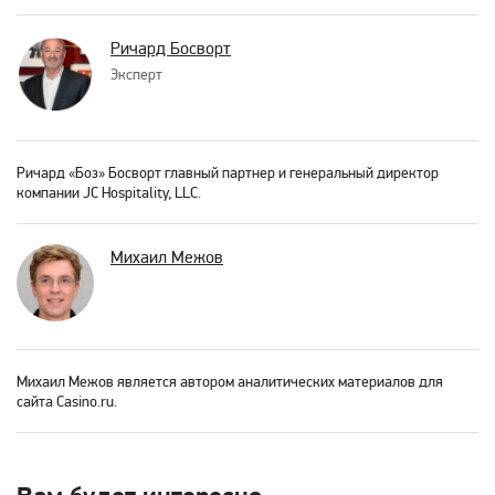
Ричард Босворт
Эксперт
Ричард «Боз» Босворт главный партнер и генеральный директор
компании JC Hospitality, LLC.
Михаил Межов
Михаил Межов является автором аналитических материалов для
сайта Casino.ru.