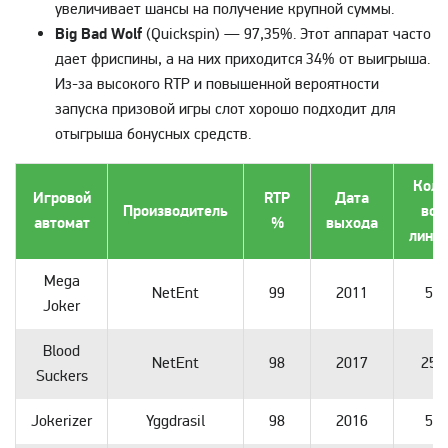
увеличивает шансы на получение крупной суммы.
Big Bad Wolf
(Quickspin) — 97,35%. Этот аппарат часто
дает фриспины, а на них приходится 34% от выигрыша.
Из-за высокого RTP и повышенной вероятности
запуска призовой игры слот хорошо подходит для
отыгрыша бонусных средств.
Кол-
Игровой
RTP
Дата
Производитель
во
автомат
%
выхода
лини
Mega
NetEnt
99
2011
5
Joker
Blood
NetEnt
98
2017
25
Suckers
Jokerizer
Yggdrasil
98
2016
5