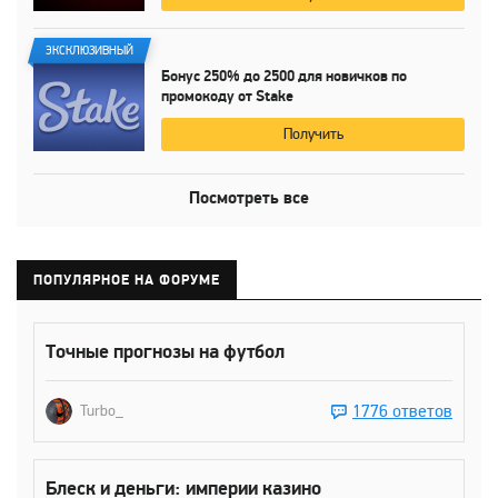
ЭКСКЛЮЗИВНЫЙ
Бонус
250%
до
2500 для
новичков по
промокоду от Stake
Получить
Посмотреть все
ПОПУЛЯРНОЕ НА ФОРУМЕ
Точные прогнозы на футбол
1776 ответов
Turbo_
Блеск и деньги: империи казино