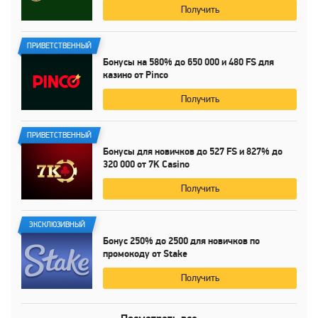
Получить
ПРИВЕТСТВЕННЫЙ
Бонусы на
580%
до
650 000
и
480 FS
для
казино от Pinco
Получить
ПРИВЕТСТВЕННЫЙ
Бонусы для новичков до
527 FS
и
827%
до
320 000
от
7K Casino
Получить
ЭКСКЛЮЗИВНЫЙ
Бонус
250%
до
2500 для
новичков по
промокоду от Stake
Получить