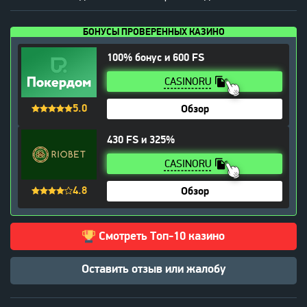
БОНУСЫ ПРОВЕРЕННЫХ КАЗИНО
100% бонус и 600 FS
CASINORU
5.0
Обзор
430 FS и 325%
CASINORU
4.8
Обзор
Смотреть Топ-10 казино
Оставить отзыв
или жалобу