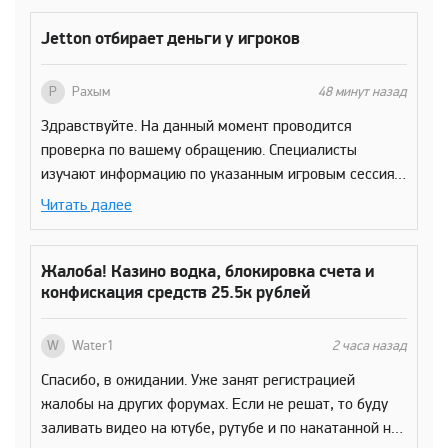
Jetton отбирает деньги у игроков
Р
Рахым
48 минут назад
Здравствуйте. На данный момент проводится
проверка по вашему обращению. Специалисты
изучают информацию по указанным игровым сессиям
и обстоятельства совершенных покупок. Для
Читать далее
корректного ответа необходимо дождаться
результатов проверки. Со своей стороны
постараемся ускорить рассмотрение вопроса. Как
Жалоба! Казино водка, блокировка счета и
конфискация средств 25.5к рублей
только появится дополнительная информация,
обязательно сообщим вам. Уже 4 дня одно и тоже
самое я слышу понимаете, но ответа нету а то что
W
Water1
2 часа назад
говорит поддержка сами купили 🤦‍♂️зачем мне
Спасибо, в ожидании. Уже занят регистрацией
обманывать ради16000рб я и по 30-40-50.000 сливал
жалобы на других форумах. Если не решат, то буду
но такого не было, смотрите что хотите конечно и за
заливать видео на ютубе, рутубе и по накатанной на
одно смотрите я за 2 года за такие деньги 8000рб не