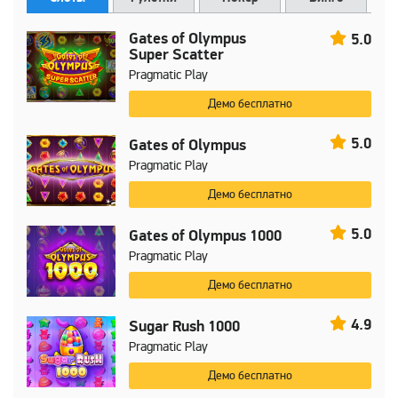
Лимит на вывод
350 в день
Gates of Olympus
5.0
средств:
Super Scatter
Pragmatic Play
Ограничение за
Без ограничений
транзакцию:
Демо бесплатно
Способы пополнения
Мир, СБП,
Visa
,
Mastercard
,
Bitcoin
,
5.0
Gates of Olympus
Ethereum
,
Skrill
,
Litecoin
, Neteller,
Pragmatic Play
ecoPayz, Neosurf, Mifinity, Idebit,
Instadebit, Sticpay, Interac, Bitcoin
Демо бесплатно
Cash, Maestro, MuchBetter
5.0
Gates of Olympus 1000
Способы вывода
Мир, СБП,
Visa
,
Mastercard
,
Bitcoin
,
Pragmatic Play
Ethereum
,
Skrill
,
Litecoin
, ecoPayz,
Демо бесплатно
Neosurf, Mifinity, Idebit, Instadebit,
Sticpay, Interac, Bitcoin Cash,
4.9
paysafecard
, MuchBetter
Sugar Rush 1000
Pragmatic Play
Скорость выплат:
0-1 часов
Демо бесплатно