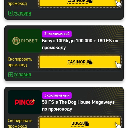
CASINORU
промокод
Условия
Эксклюзивный
Бонус 100% до 100 000 + 180 FS по
промокоду
Скопировать
CASINORU
промокод
Условия
Эксклюзивный
50 FS в The Dog House Megaways
по промокоду
Скопировать
DOG50
промокод