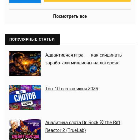
Посмотреть все
ПОПУЛЯРНЫЕ СТАТЬИ
Адвантивная игра — как синдикаты
заработали миллионы на лотереях
Топ-10 слотов июня 2026
Аналитика слота Dr. Rock & the Riff
Reactor 2 (TrueLab)