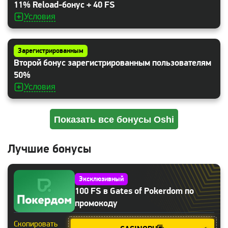
11% Reload-бонус + 40 FS
Условия
Зарегистрированным
Второй бонус зарегистрированным пользователям
50%
Условия
Показать все бонусы Oshi
Лучшие бонусы
Эксклюзивный
100 FS в Gates of Pokerdom по
промокоду
Скопировать