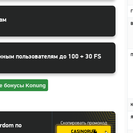
Г
цам
В
П
нным пользователям до 100 + 30 FS
се бонусы Konung
К
Я
Скопировать промокод
erdom по
CASINORU