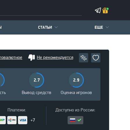
Ваш
бонус
Ы
СТАТЬИ
ЕЩЕ
товалютное
Не рекомендуется
0
2.7
2.9
сть
Вывод средств
Оценка игроков
Платежи:
Доступно из России:
+7