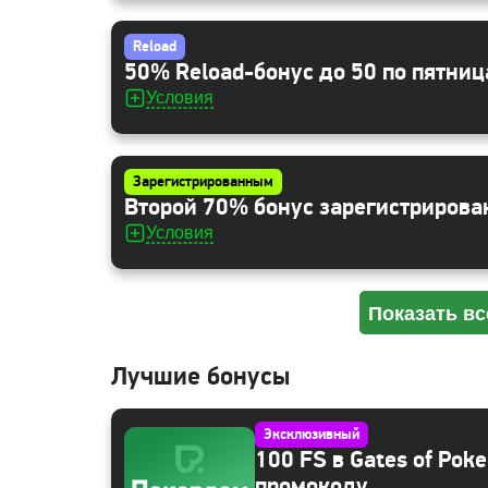
Reload
50% Reload-бонус до 50 по пятни
Условия
Зарегистрированным
Второй 70% бонус зарегистрирова
Условия
Показать в
Лучшие бонусы
Эксклюзивный
100 FS в Gates of Pok
промокоду