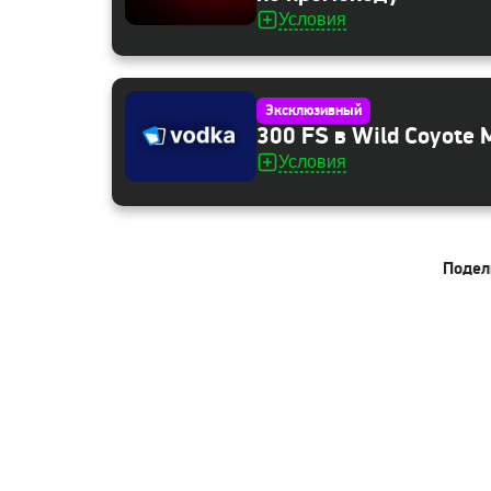
Условия
Эксклюзивный
300 FS в Wild Coyote
Условия
Подел