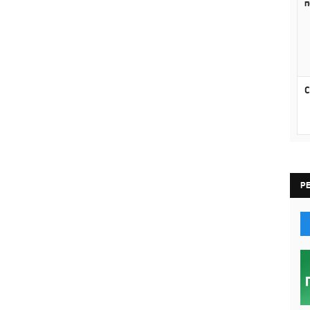
п
С
Р