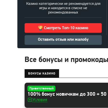
Казино категорически не рекомендуется для
игры и находится в списке не
рекомендованных
Смотреть Топ-10 казино
Оставить отзыв
или жалобу
Все бонусы и промокоды
БОНУСЫ КАЗИНО
Приветственный
100% бонус новичкам до 300 + 50
Условия