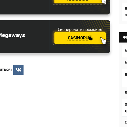
Я
п
Скопировать промокод
 Megaways
CASINORU
Ф
М
М
иться:
В
Л
О
т
С