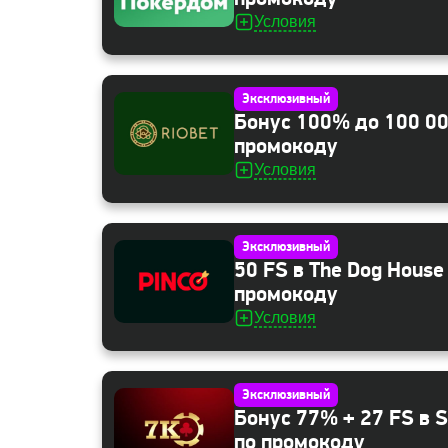
Условия
Эксклюзивный
Бонус 100% до 100 00
промокоду
Условия
Эксклюзивный
50 FS в The Dog Hous
промокоду
Условия
Эксклюзивный
Бонус 77% + 27 FS в 
по промокоду