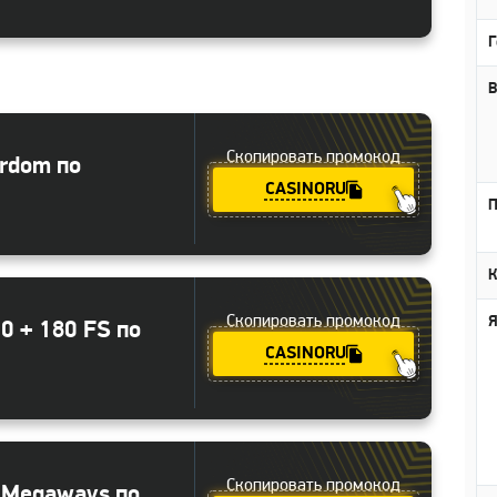
Г
В
Скопировать промокод
erdom по
CASINORU
П
К
Скопировать промокод
Я
0 + 180 FS по
CASINORU
Скопировать промокод
e Megaways по