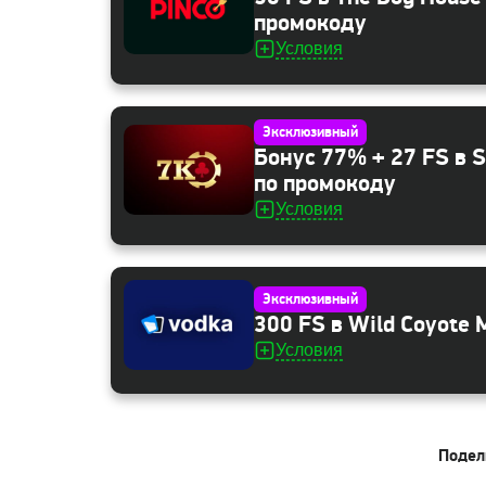
промокоду
Условия
Эксклюзивный
Бонус 77% + 27 FS в 
по промокоду
Условия
Эксклюзивный
300 FS в Wild Coyote
Условия
Подел