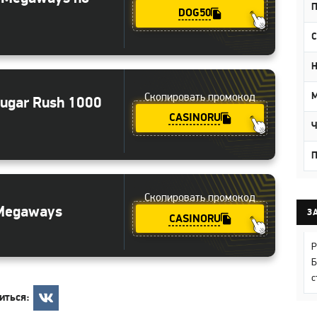
П
DOG50
С
Н
Скопировать промокод
М
Sugar Rush 1000
CASINORU
Ч
П
Скопировать промокод
 Megaways
З
CASINORU
Р
Б
с
иться: