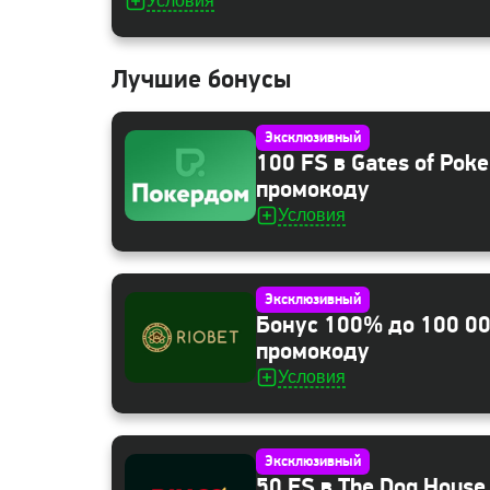
Условия
Лучшие бонусы
Эксклюзивный
100 FS в Gates of Pok
промокоду
Условия
Эксклюзивный
Бонус 100% до 100 00
промокоду
Условия
Эксклюзивный
50 FS в The Dog Hous