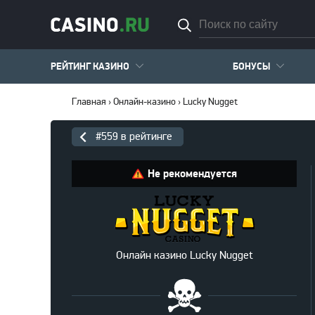
РЕЙТИНГ КАЗИНО
БОНУСЫ
Главная
›
Онлайн-казино
›
Lucky Nugget
#559 в рейтинге
Не рекомендуется
Онлайн казино Lucky Nugget