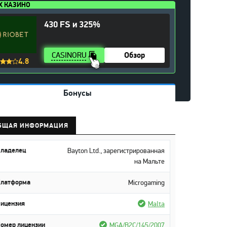
Х КАЗИНО
430 FS и 325%
CASINORU
Обзор
4.8
Бонусы
БЩАЯ ИНФОРМАЦИЯ
ладелец
Bayton Ltd., зарегистрированная
на Мальте
латформа
Microgaming
ицензия
Malta
омер лицензии
MGA/B2C/145/2007