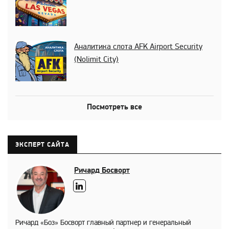
Аналитика слота AFK Airport Security
(Nolimit City)
Посмотреть все
ЭКСПЕРТ САЙТА
Ричард Босворт
Ричард «Боз» Босворт главный партнер и генеральный