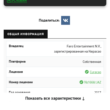
Условия
Поделиться:
ОБЩАЯ ИНФОРМАЦИЯ
Владелец
Faro Entertainment N.V.,
зарегистрированная на Кюрасао
Платформа
Собственная
Лицензия
Curacao
Номер лицензии
№1668/JAZ
Год основания
2017
Показать все характеристики ↓
Виды игр
Хай-ло,
Сик-бо,
Покер
,
Live-дилер
,
Скретч-карты,
Кено,
Кости,
Баккара,