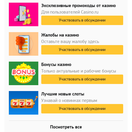
Эксклюзивные промокоды от казино
Минимальная сумма вывода средств — 1000 рублей.
Для пользователей Casino.ru
Деньги можно перевести на банковские карты и
Участвовать в обсуждении
криптовалютные кошельки, которые ранее
использовались для внесения депозита. Срок
обработки транзакций — до 24 часов. Комиссии со
Жалобы на казино
Оставьте вашу жалобу здесь
стороны казино не взимаются. Плюсы:
Подтвержденная лицензия. Более 12 000 азартных
Участвовать в обсуждении
игр. Бездепозитный бонус за регистрацию.
Поддержка криптовалют. Минусы: Нет мобильного
Бонусы казино
приложения. Онлайн-казино Rezon предлагает
Только актуальные и рабочие бонусы
приветственный бонус 420% и 1100 фриспинов при
Участвовать в обсуждении
активации промокода CASINORU.
Лучшие новые слоты
Узнавай о новинках первым
Участвовать в обсуждении
Посмотреть все