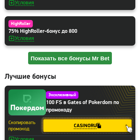
Условия
HighRoller
75% HighRoller-бонус до 800
Условия
Показать все бонусы Mr Bet
Лучшие бонусы
Эксклюзивный
100 FS в Gates of Pokerdom по
промокоду
Скопировать
CASINORU
промокод
Условия