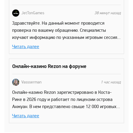
JetTonGames
38 минут назад
Здравствуйте. На данный момент проводится
проверка по вашему обращению. Специалисты
изучают информацию по указанным игровым сессиям
и обстоятельства совершенных покупок. Для
Читать далее
корректного ответа необходимо дождаться
результатов проверки. Со своей стороны
постараемся ускорить рассмотрение вопроса. Как
Онлайн-казино Rezon на форуме
только появится дополнительная информация,
обязательно сообщим вам.
Vassserman
1 час назад
Онлайн-казино Rezon зарегистрировано в Коста-
Рике в 2026 году и работает по лицензии острова
Анжуан. В нем представлено свыше 12 000 игровых
автоматов и лайв-игр от таких провайдеров, как
Читать далее
Fugaso, Booming Games, Quickspin, Yggdrasil и многих
других. За первые депозиты новички могут получить