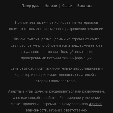
Покер-румы
Новости
Статьи
Вакансии
Полное или частичное копирование материалов
возможно только с письменного разрешения редакции.
Любой контент, размещаемый на страницах сайта
Сasino.ru, регулярно обновляется и поддерживается в
актуальном состоянии. Пользуйтесь только
проверенными источниками информации.
Сайт Сasino.ru носит исключительно информационный
характер и не принимает денежных платежей со
стороны пользователей.
Азартные игры должны расцениваться как развлечение,
а не как способ заработка. Чрезмерное увлечение
может привести к стремительному развитию
игровой
зависимости
, играйте
ответственно
.