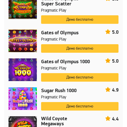
средств:
Super Scatter
Pragmatic Play
Ограничение за
Без ограничений
транзакцию:
Демо бесплатно
Способы пополнения
Мир, СБП,
Visa
,
Mastercard
,
Bitcoin
,
5.0
Gates of Olympus
Ethereum
,
Litecoin
, ecoPayz,
Pragmatic Play
paysafecard
, Giropay, Sofort, Klarna,
Zimpler, Neosurf
Демо бесплатно
Способы вывода
Мир, СБП,
Visa
,
Mastercard
,
Bitcoin
,
5.0
Gates of Olympus 1000
Ethereum
,
Skrill
,
Litecoin
, Neteller,
Pragmatic Play
ecoPayz, Neosurf, Zimpler,
paysafecard
Демо бесплатно
Скорость выплат:
0-48 часов
4.9
Sugar Rush 1000
Pragmatic Play
Демо бесплатно
Wild Coyote
4.4
Megaways