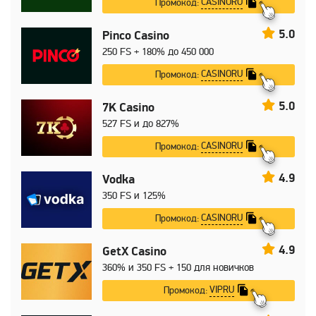
CASINORU
Промокод:
5.0
Pinco Casino
250 FS + 180% до 450 000
CASINORU
Промокод:
5.0
7K Casino
527 FS и до 827%
CASINORU
Промокод:
4.9
Vodka
350 FS и 125%
CASINORU
Промокод:
4.9
GetX Casino
360% и 350 FS + 150 для новичков
VIPRU
Промокод: