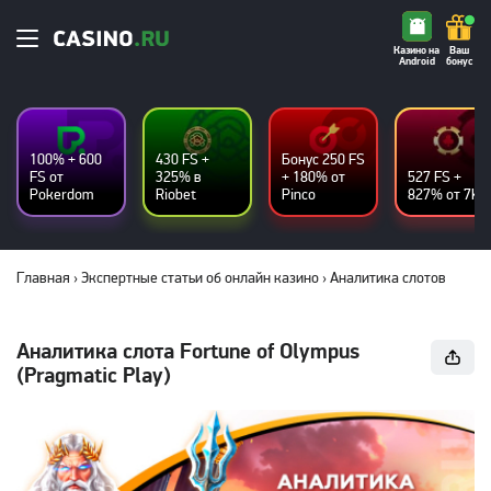
Казино на
Ваш
Android
бонус
100% + 600
430 FS +
Бонус 250 FS
FS от
325% в
+ 180% от
527 FS +
Pokerdom
Riobet
Pinco
827% от 7K
Главная
›
Экспертные статьи об онлайн казино
›
Аналитика слотов
Аналитика слота Fortune of Olympus
(Pragmatic Play)