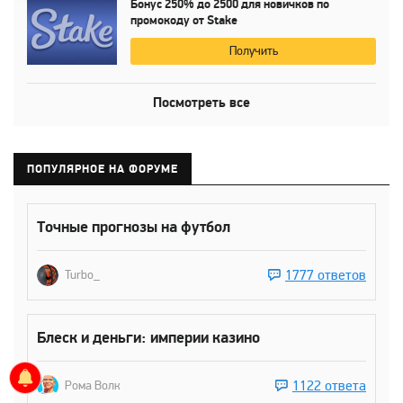
Бонус
250%
до
2500 для
новичков по
промокоду от Stake
Получить
Посмотреть все
ПОПУЛЯРНОЕ НА ФОРУМЕ
Точные прогнозы на футбол
1777 ответов
Turbo_
Блеск и деньги: империи казино
1122 ответа
Рома Волк