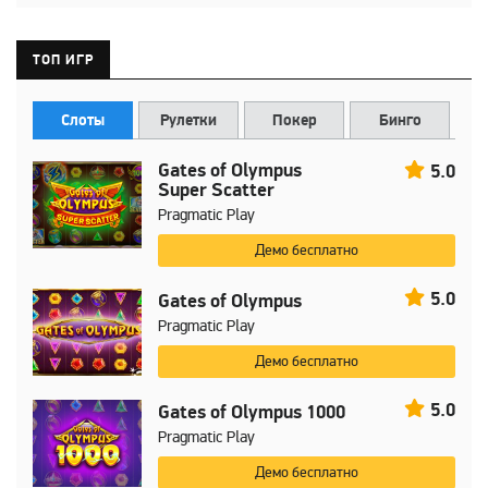
ТОП ИГР
Слоты
Рулетки
Покер
Бинго
Gates of Olympus
5.0
Super Scatter
Pragmatic Play
Демо бесплатно
5.0
Gates of Olympus
Pragmatic Play
Демо бесплатно
5.0
Gates of Olympus 1000
Pragmatic Play
Демо бесплатно