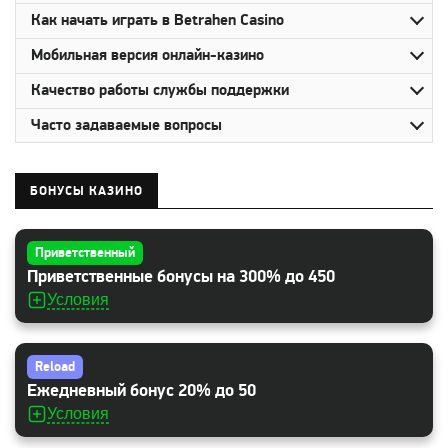
Popok Gaming
,
TaDa Gaming
,
Urgent
Как начать играть в Betrahen Casino
Games
Мобильная версия онлайн-казино
Количество игр
14 880
Качество работы службы поддержки
Языки
Французский,
Турецкий,
Часто задаваемые вопросы
Португальский,
Арабский,
Испанский,
Английский,
Русский
БОНУСЫ КАЗИНО
Приложение
Android
,
iOS
Огромный каталог игр
Да
Приветственный
Приветственные бонусы на 300% до 450
Криптовалютное
Да
Условия
Мобильная версия
Да
Reload
Партнерская программа
Нет
Ежедневный бонус 20% до 50
Условия