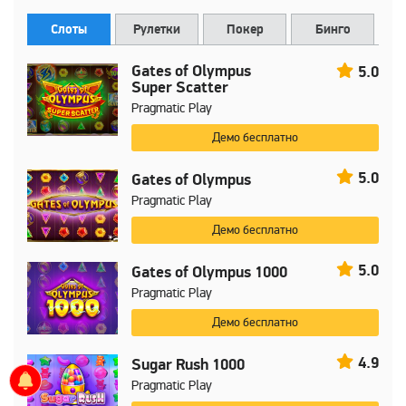
Слоты
Рулетки
Покер
Бинго
Gates of Olympus
5.0
Super Scatter
Pragmatic Play
Демо бесплатно
5.0
Gates of Olympus
Pragmatic Play
Демо бесплатно
5.0
Gates of Olympus 1000
Pragmatic Play
Демо бесплатно
4.9
Sugar Rush 1000
Pragmatic Play