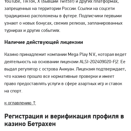
YouTube, TikTok, X (бывший Twitter) и других платформах,
запрещенных на территории России. Ссылки на соцсети
традиционно расположены в футере. Подписчики первыми
узнают о новых бонусах, свежих релизах, запланированных
турнирах и других событиях.
Наличие действующей лицензии
Казино принадлежит компании Mega Play N.V., которая ведет
деятельность на основании лицензии ALSI-202409020-F|2. Ее
выдал регулятор с острова Анжуан. Лицензия подтверждает,
что казино прошло все нормативные проверки и имеет
право предоставлять услуги в сфере азартных игр и ставок
на спорт.
к оглавлению ↑
Регистрация и верификация профиля в
казино Бетрахен