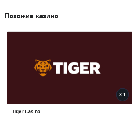
Похожие казино
3.1
Tiger Casino