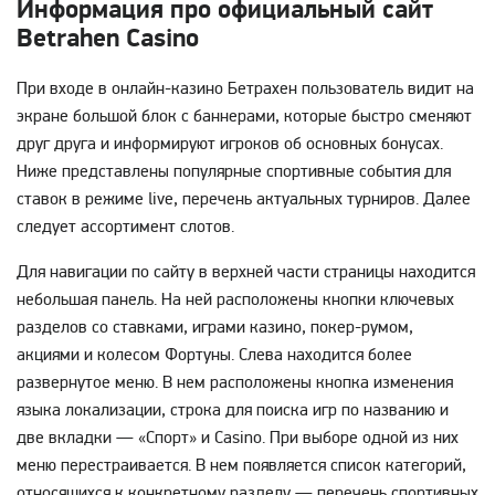
Лимит на вывод
Информация про официальный сайт
10000 в день
средств:
Betrahen Casino
Ограничение за
Без ограничений
При входе в онлайн-казино Бетрахен пользователь видит на
транзакцию:
экране большой блок с баннерами, которые быстро сменяют
Способы пополнения
друг друга и информируют игроков об основных бонусах.
Tether,
Bitcoin
,
Ethereum
,
Tron
Ниже представлены популярные спортивные события для
Способы вывода
Tether,
Bitcoin
,
Ethereum
,
Tron
ставок в режиме live, перечень актуальных турниров. Далее
следует ассортимент слотов.
Скорость выплат:
0-24 часов
Для навигации по сайту в верхней части страницы находится
небольшая панель. На ней расположены кнопки ключевых
разделов со ставками, играми казино, покер-румом,
акциями и колесом Фортуны. Слева находится более
развернутое меню. В нем расположены кнопка изменения
языка локализации, строка для поиска игр по названию и
две вкладки — «Спорт» и Casino. При выборе одной из них
меню перестраивается. В нем появляется список категорий,
относящихся к конкретному разделу — перечень спортивных