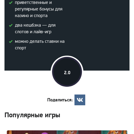
приветственные и
регулярные бонусы для
казино и спорта
два кешбэка — для
слотов и лайв-игр
можно делать ставки на
спорт
2.0
Поделиться:
Популярные игры