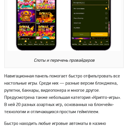
Слоты и перечень провайдеров
Навигационная панель помогает быстро отфильтровать все
настольные игры. Среди них — разные версии блэкджека,
рулетки, баккары, видеопокера и многое другое.
Предусмотрена также небольшая категория «Крипто-игры».
В ней 20 разных азартных игр, основанных на блокчейн-
технологии и отличающихся простым геймплеем.
Быстро находить любые игровые автоматы в казино