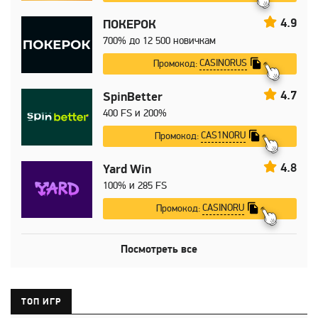
4.9
ПОКЕРОК
700% до 12 500 новичкам
CASINORUS
Промокод:
4.7
SpinBetter
400 FS и 200%
CAS1NORU
Промокод:
4.8
Yard Win
100% и 285 FS
CASINORU
Промокод:
Посмотреть все
ТОП ИГР