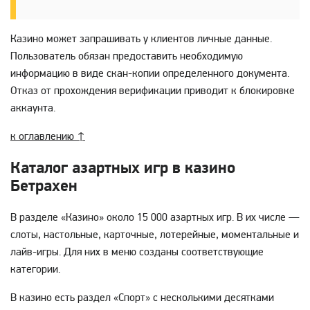
Казино может запрашивать у клиентов личные данные.
Пользователь обязан предоставить необходимую
информацию в виде скан-копии определенного документа.
Отказ от прохождения верификации приводит к блокировке
аккаунта.
к оглавлению ↑
Каталог азартных игр в казино
Бетрахен
В разделе «Казино» около 15 000 азартных игр. В их числе —
слоты, настольные, карточные, лотерейные, моментальные и
лайв-игры. Для них в меню созданы соответствующие
категории.
В казино есть раздел «Спорт» с несколькими десятками