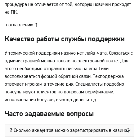
процедура не отличается от той, которую новички проходят
на ПК.
к оглавлению ↑
Качество работы службы поддержки
У технической поддержки казино нет лайв-чата. Связаться с
администрацией можно только по электронной почте. Для
этого необходимо отправить письмо на email или
воспользоваться формой обратной связи. Техподдержка
отвечает игрокам в течение дня. Специалисты подробно
консультируют клиентов по вопросам верификации,
использования бонусов, вывода денег и т.д.
Часто задаваемые вопросы
❓ Сколько аккаунтов можно зарегистрировать в казино?