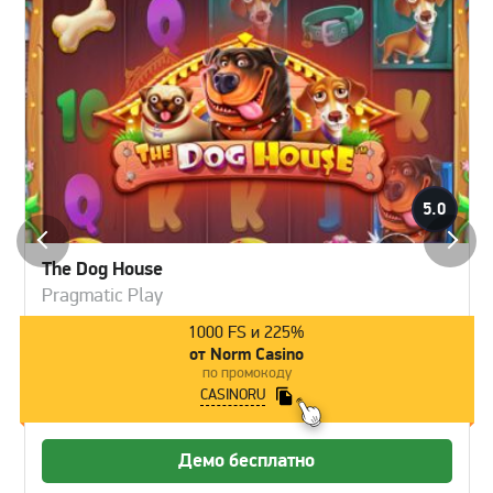
5.0
The Dog House
Pragmatic Play
1000 FS и 225%
от Norm Casino
по промокоду
CASINORU
Демо бесплатно