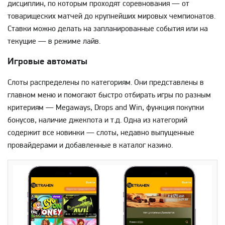
дисциплин, по которым проходят соревнования — от
товарищеских матчей до крупнейших мировых чемпионатов.
Ставки можно делать на запланированные события или на
текущие — в режиме лайв.
Игровые автоматы
Слоты распределены по категориям. Они представлены в
главном меню и помогают быстро отбирать игры по разным
критериям — Megaways, Drops and Win, функция покупки
бонусов, наличие джекпота и т.д. Одна из категорий
содержит все новинки — слоты, недавно выпущенные
провайдерами и добавленные в каталог казино.