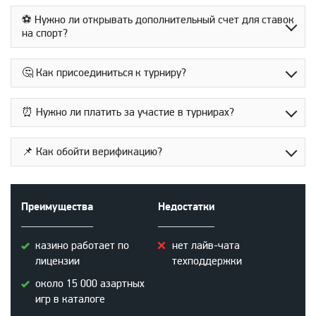
⚽ Нужно ли открывать дополнительный счет для ставок
на спорт?
🤔 Как присоединиться к турниру?
⏰ Нужно ли платить за участие в турнирах?
📌 Как обойти верификацию?
Преимущества
Недостатки
казино работает по
нет лайв-чата
лицензии
техподдержки
около 15 000 азартных
игр в каталоге