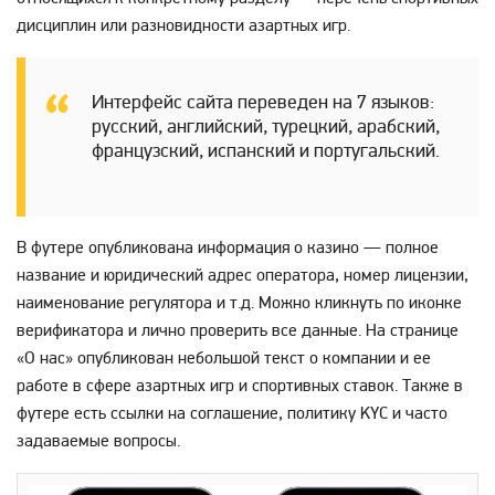
дисциплин или разновидности азартных игр.
Интерфейс сайта переведен на 7 языков:
русский, английский, турецкий, арабский,
французский, испанский и португальский.
В футере опубликована информация о казино — полное
название и юридический адрес оператора, номер лицензии,
наименование регулятора и т.д. Можно кликнуть по иконке
верификатора и лично проверить все данные. На странице
«О нас» опубликован небольшой текст о компании и ее
работе в сфере азартных игр и спортивных ставок. Также в
футере есть ссылки на соглашение, политику KYC и часто
задаваемые вопросы.