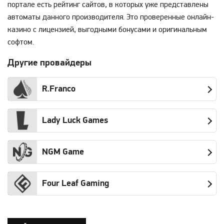
портале есть рейтинг сайтов, в которых уже представлены
автоматы данного производителя. Это проверенные онлайн-
казино с лицензией, выгодными бонусами и оригинальным
софтом.
Другие провайдеры
R.Franco
Lady Luck Games
NGM Game
Four Leaf Gaming