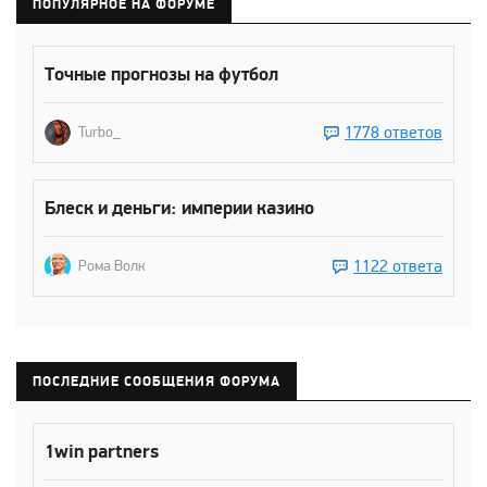
ПОПУЛЯРНОЕ НА ФОРУМЕ
Точные прогнозы на футбол
1778 ответов
Turbo_
Блеск и деньги: империи казино
1122 ответа
Рома Волк
ПОСЛЕДНИЕ СООБЩЕНИЯ ФОРУМА
1win partners