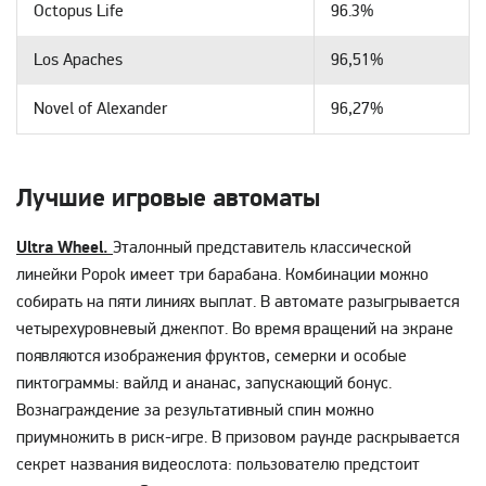
Octopus Life
96.3%
Los Apaches
96,51%
Novel of Alexander
96,27%
Лучшие игровые автоматы
Ultra Wheel.
Эталонный представитель классической
линейки Popok имеет три барабана. Комбинации можно
собирать на пяти линиях выплат. В автомате разыгрывается
четырехуровневый джекпот. Во время вращений на экране
появляются изображения фруктов, семерки и особые
пиктограммы: вайлд и ананас, запускающий бонус.
Вознаграждение за результативный спин можно
приумножить в риск-игре. В призовом раунде раскрывается
секрет названия видеослота: пользователю предстоит