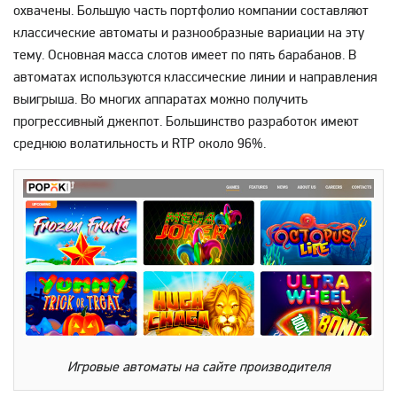
охвачены. Большую часть портфолио компании составляют
классические автоматы и разнообразные вариации на эту
тему. Основная масса слотов имеет по пять барабанов. В
автоматах используются классические линии и направления
выигрыша. Во многих аппаратах можно получить
прогрессивный джекпот. Большинство разработок имеют
среднюю волатильность и RTP около 96%.
Игровые автоматы на сайте производителя