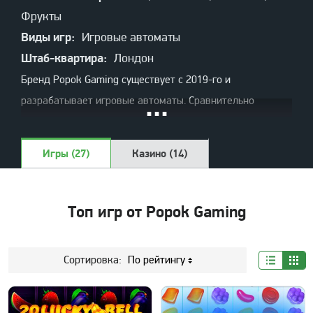
Фрукты
Виды игр:
Игровые автоматы
Штаб-квартира:
Лондон
Бренд Popok Gaming существует с 2019-го и
разрабатывает игровые автоматы. Сравнительно
молодая B2B-компания успела выпустить свыше двух
десятков слотов за первые два года. Производитель
Игры (27)
Казино (14)
затрагивает классические и оригинальные тематики,
заключает соглашения с авторитетными партнерами,
регулярно обновляет портфолио.
Топ игр от Popok Gaming
Сортировка:
По рейтингу