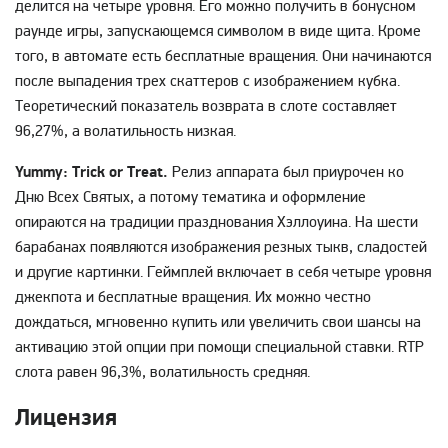
делится на четыре уровня. Его можно получить в бонусном
раунде игры, запускающемся символом в виде щита. Кроме
того, в автомате есть бесплатные вращения. Они начинаются
после выпадения трех скаттеров с изображением кубка.
Теоретический показатель возврата в слоте составляет
96,27%, а волатильность низкая.
Yummy: Trick or Treat.
Релиз аппарата был приурочен ко
Дню Всех Святых, а потому тематика и оформление
опираются на традиции празднования Хэллоуина. На шести
барабанах появляются изображения резных тыкв, сладостей
и другие картинки. Геймплей включает в себя четыре уровня
джекпота и бесплатные вращения. Их можно честно
дождаться, мгновенно купить или увеличить свои шансы на
активацию этой опции при помощи специальной ставки. RTP
слота равен 96,3%, волатильность средняя.
Лицензия