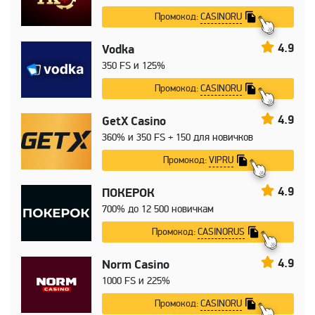
CASINORU
Промокод:
4.9
Vodka
350 FS и 125%
CASINORU
Промокод:
4.9
GetX Casino
360% и 350 FS + 150 для новичков
VIPRU
Промокод:
4.9
ПОКЕРОК
700% до 12 500 новичкам
CASINORUS
Промокод:
4.9
Norm Casino
1000 FS и 225%
CASINORU
Промокод: