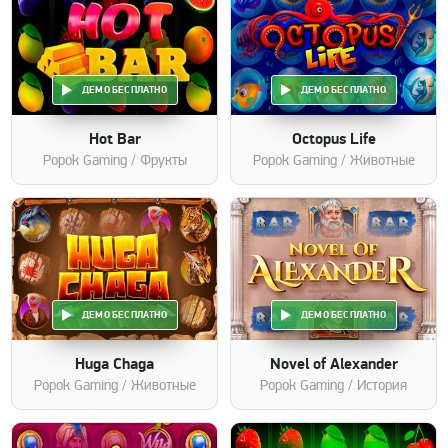
ДЕМО БЕСПЛАТНО
ДЕМО БЕСПЛАТНО
Hot Bar
Octopus Life
Popok Gaming
/ Фрукты
Popok Gaming
/ Животные
ДЕМО БЕСПЛАТНО
ДЕМО БЕСПЛАТНО
Huga Chaga
Novel of Alexander
Popok Gaming
/ Животные
Popok Gaming
/ История