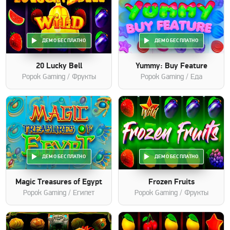
ДЕМО БЕСПЛАТНО
ДЕМО БЕСПЛАТНО
20 Lucky Bell
Yummy: Buy Feature
Popok Gaming
/ Фрукты
Popok Gaming
/ Еда
ДЕМО БЕСПЛАТНО
ДЕМО БЕСПЛАТНО
Magic Treasures of Egypt
Frozen Fruits
Popok Gaming
/ Египет
Popok Gaming
/ Фрукты