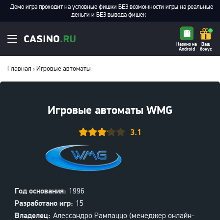
Казино на
Ваш
Android
бонус
Главная
›
Игровые автоматы
Игровые автоматы WMG
3.1
Год основания:
1996
Разработано игр:
15
Владелец:
Алессандро Рампаццо (менеджер онлайн-