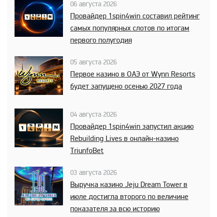
06 августа 2026
Провайдер 1spin4win составил рейтинг
самых популярных слотов по итогам
первого полугодия
05 августа 2026
Первое казино в ОАЭ от Wynn Resorts
будет запущено осенью 2027 года
04 августа 2026
Провайдер 1spin4win запустил акцию
Rebuilding Lives в онлайн-казино
TriunfoBet
03 августа 2026
Выручка казино Jeju Dream Tower в
июле достигла второго по величине
показателя за всю историю