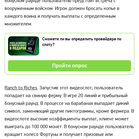
бонусном раунде пользователю предстоит встреча с
вооруженным войском. Игрок должен бросать копье в
каждого воина и получать выплаты с определенным
множителем.
Сможете ли вы определить провайдера по
слоту?
Пройти опрос
Ranch to Riches
. Запустив этот видеослот, пользователь
попадает на свиную ферму. В игре 20 линий и прибыльный
бонусный раунд. В процессе на барабанах выпадает дикий
символ, заменяющий другие пиктограммы, кроме фермера. В
видеослоте высокие коэффициенты выплат, клиент может
выиграть до 100 000 монет. В бонусном раунде пользователь
вращает колесо Фортуны и получает призовые или