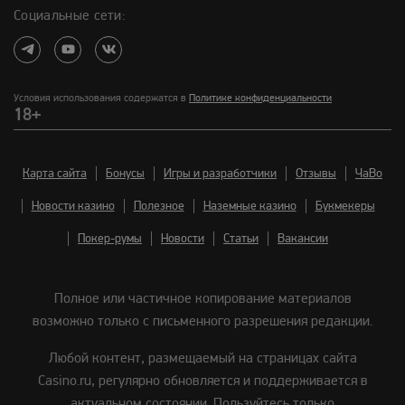
Социальные сети:
Условия использования содержатся в
Политике конфиденциальности
18+
Карта сайта
Бонусы
Игры и разработчики
Отзывы
ЧаВо
Новости казино
Полезное
Наземные казино
Букмекеры
Покер-румы
Новости
Статьи
Вакансии
Полное или частичное копирование материалов
возможно только с письменного разрешения редакции.
Любой контент, размещаемый на страницах сайта
Сasino.ru, регулярно обновляется и поддерживается в
актуальном состоянии. Пользуйтесь только