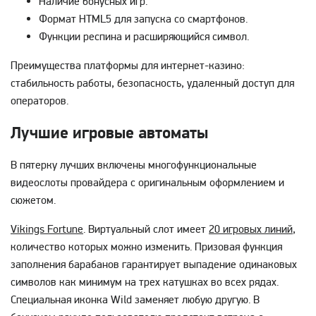
Наличие бонусных игр.
Формат HTML5 для запуска со смартфонов.
Функции респина и расширяющийся символ.
Преимущества платформы для интернет-казино:
стабильность работы, безопасность, удаленный доступ для
операторов.
Лучшие игровые автоматы
В пятерку лучших включены многофункциональные
видеослоты провайдера с оригинальным оформлением и
сюжетом.
Vikings Fortune
. Виртуальный слот имеет
20 игровых линий
,
количество которых можно изменить. Призовая функция
заполнения барабанов гарантирует выпадение одинаковых
символов как минимум на трех катушках во всех рядах.
Специальная иконка Wild заменяет любую другую. В