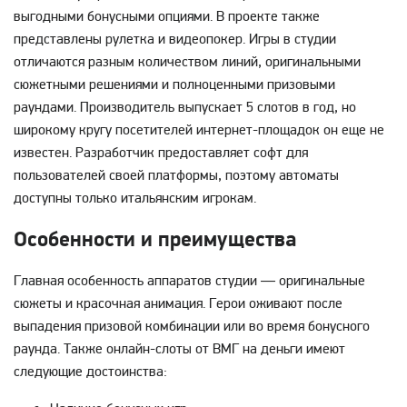
выгодными бонусными опциями. В проекте также
представлены рулетка и видеопокер. Игры в студии
отличаются разным количеством линий, оригинальными
сюжетными решениями и полноценными призовыми
раундами. Производитель выпускает 5 слотов в год, но
широкому кругу посетителей интернет-площадок он еще не
известен. Разработчик предоставляет софт для
пользователей своей платформы, поэтому автоматы
доступны только итальянским игрокам.
Особенности и преимущества
Главная особенность аппаратов студии ― оригинальные
сюжеты и красочная анимация. Герои оживают после
выпадения призовой комбинации или во время бонусного
раунда. Также онлайн-слоты от ВМГ на деньги имеют
следующие достоинства: