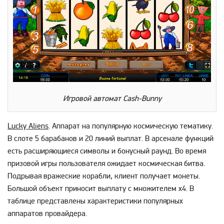
Игровой автомат Cash-Bunny
Lucky Aliens
. Аппарат на популярную космическую тематику.
В слоте 5 барабанов и 20 линий выплат. В арсенале функций
есть расширяющиеся символы и бонусный раунд. Во время
призовой игры пользователя ожидает космическая битва.
Подрывая вражеские корабли, клиент получает монеты.
Большой объект приносит выплату с множителем х4. В
таблице представлены характеристики популярных
аппаратов провайдера.