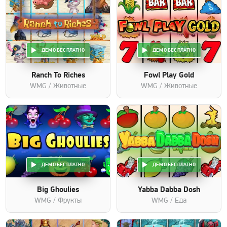
ДЕМО БЕСПЛАТНО
ДЕМО БЕСПЛАТНО
Ranch To Riches
Fowl Play Gold
WMG
/ Животные
WMG
/ Животные
ДЕМО БЕСПЛАТНО
ДЕМО БЕСПЛАТНО
Big Ghoulies
Yabba Dabba Dosh
WMG
/ Фрукты
WMG
/ Еда