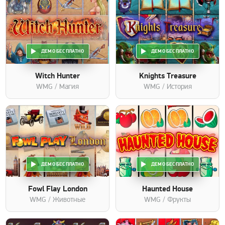
ДЕМО БЕСПЛАТНО
ДЕМО БЕСПЛАТНО
Witch Hunter
Knights Treasure
WMG
/ Магия
WMG
/ История
ДЕМО БЕСПЛАТНО
ДЕМО БЕСПЛАТНО
Fowl Flay London
Haunted House
WMG
/ Животные
WMG
/ Фрукты