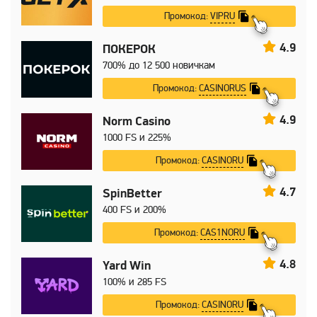
VIPRU
Промокод:
4.9
ПОКЕРОК
700% до 12 500 новичкам
CASINORUS
Промокод:
4.9
Norm Casino
1000 FS и 225%
CASINORU
Промокод:
4.7
SpinBetter
400 FS и 200%
CAS1NORU
Промокод:
4.8
Yard Win
100% и 285 FS
CASINORU
Промокод: