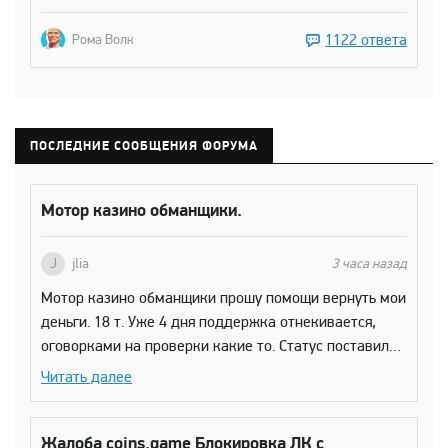
1122 ответа
Рома Волк
ПОСЛЕДНИЕ СООБЩЕНИЯ ФОРУМА
Мотор казино обманщики.
J
jlia
3 часа назад
Мотор казино обманщики прошу помощи вернуть мои
деньги. 18 т. Уже 4 дня поддержка отнекивается,
оговорками на проверки какие то. Статус поставили
успешно, но ничего не скинули.Вип поддержка
Читать далее
Морочит мне голову, на обращения толком не
отвечают одни шаблоны, деньги не возврощают.
Прошу обратить внимание на это казино.
Жалоба coins.game Блокировка ЛК с