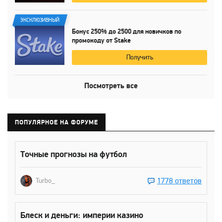
ЭКСКЛЮЗИВНЫЙ
Бонус
250%
до
2500 для
новичков по
промокоду от Stake
Получить
Посмотреть все
ПОПУЛЯРНОЕ НА ФОРУМЕ
Точные прогнозы на футбол
1778 ответов
Turbo_
Блеск и деньги: империи казино