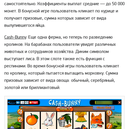
самостоятельно. Коэффициенты выплат средние ― до 50 000
монет. В бонусной игре пользователь кликает по курице и
получает призовые, сумма которых зависит от вида
вылупившегося яйца.
Cash-Bunny
. Еще одна ферма, но теперь по разведению
кроликов. На барабанах пользователи увидят различных
животных и сотрудников хозяйства. Диким символом
выступает лиса. В этом слоте также есть функция с
респинами. Во время бонусной игры пользователь кликает
по кролику, который пытается вытащить морковку. Сумма
призовых зависит от вида овоща: обычный, серебряный,
золотой или бриллиантовый.