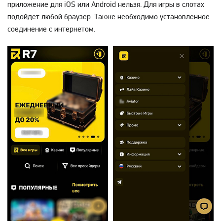
приложение для iOS или Android нельзя. Для игры в слотах
подойдет любой браузер. Также необходимо установленное
соединение с интернетом.