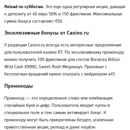
Reload по субботам.
Это еще одна регулярная акция, дающая
к депозиту от 40 евро 50% и 150 фриспинов. Максимальная
сумма бонуса составляет €50.
Эксклюзивные бонусы от Casino.ru
У редакции Casino.ru всегда есть интересные предложения
для пользователей казино R7. По эксклюзивному промокоду
можно получить 100 фриспинов для слотов Bonanza Billion.
Wild Cash X9990, Sweet Rush Megaways. Призовые с
бесплатных вращений нужно отыграть с вейджером х45.
Промокоды
Промокод — это определенное слово или комбинация
случайных букв и цифр. Пользователь вводит купон в
специальное поле и тем самым активирует бонус. К
промокоду могут быть прикреплены бездеп, усиленная
приветственная акция, релоад и даже кешбэк.