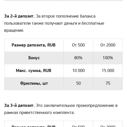
За 2-й депозит.
За второе пополнение баланса
пользователи также получают деньги и бесплатные
вращения.
Размер депозита, RUB
От 500
От 2000
Бонус
80%
100%
Макс. сумма, RUB
10 000
15 000
Фриспины, шт
50
75
За 3-й депозит.
Это заключительное промопредложение в
рамках приветственного комплекта.