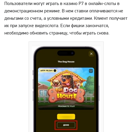
Пользователи могут играть в казино Р7 в онлайн-слоты в
демонстрационном режиме. В нем ставки оплачиваются не
деньгами со счета, а условными кредитами. Клиент получает
их при запуске видеослота. Если фишки закончатся,
необходимо обновить страницу, чтобы играть снова.