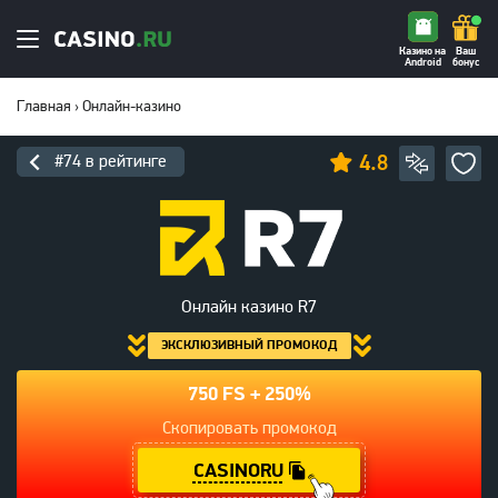
Казино на
Ваш
Android
бонус
Главная
›
Онлайн-казино
4.8
#74 в рейтинге
Онлайн казино R7
ЭКСКЛЮЗИВНЫЙ ПРОМОКОД
750 FS + 250%
Скопировать промокод
CASINORU