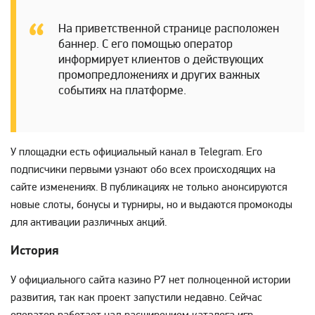
На приветственной странице расположен
баннер. С его помощью оператор
информирует клиентов о действующих
промопредложениях и других важных
событиях на платформе.
У площадки есть официальный канал в Telegram. Его
подписчики первыми узнают обо всех происходящих на
сайте изменениях. В публикациях не только анонсируются
новые слоты, бонусы и турниры, но и выдаются промокоды
для активации различных акций.
История
У официального сайта казино Р7 нет полноценной истории
развития, так как проект запустили недавно. Сейчас