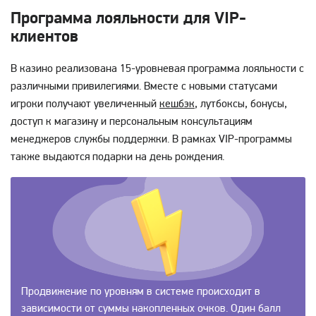
Программа лояльности для VIP-
клиентов
В казино реализована 15-уровневая программа лояльности с
различными привилегиями. Вместе с новыми статусами
игроки получают увеличенный
кешбэк
, лутбоксы, бонусы,
доступ к магазину и персональным консультациям
менеджеров службы поддержки. В рамках VIP-программы
также выдаются подарки на день рождения.
Продвижение по уровням в системе происходит в
зависимости от суммы накопленных очков. Один балл