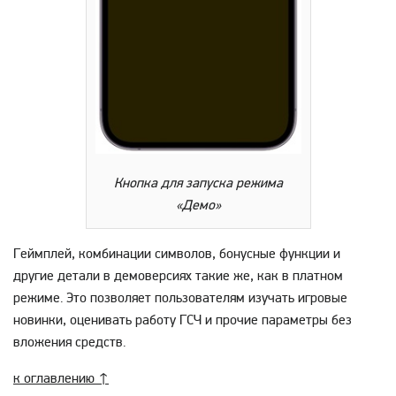
Кнопка для запуска режима
«Демо»
Геймплей, комбинации символов, бонусные функции и
другие детали в демоверсиях такие же, как в платном
режиме. Это позволяет пользователям изучать игровые
новинки, оценивать работу ГСЧ и прочие параметры без
вложения средств.
к оглавлению ↑