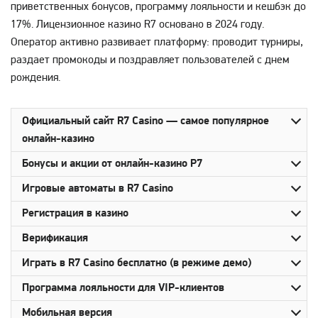
приветственных бонусов, программу лояльности и кешбэк до
17%. Лицензионное казино R7 основано в 2024 году.
Оператор активно развивает платформу: проводит турниры,
ЗАПРЕЩЕННЫЕ СТРАНЫ
раздает промокоды и поздравляет пользователей с днем
рождения.
Австрия, Великобритания, Испания, Нидерланды, США,
Франция, Иран, Ирак
Официальный сайт R7 Casino — самое популярное
онлайн-казино
СЛУЖБА ПОДДЕРЖКИ
Бонусы и акции от онлайн-казино Р7
Игровые автоматы в R7 Casino
Live Chat
Да
Регистрация в казино
E-mail
Да
Верификация
Telegram
Да
Играть в R7 Casino бесплатно (в режиме демо)
Языки службы
Английский,
Русский
Программа лояльности для VIP-клиентов
поддержки
Мобильная версия