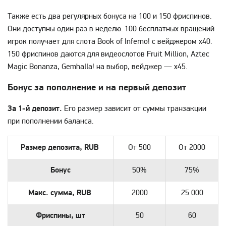
Также есть два регулярных бонуса на 100 и 150 фриспинов.
Они доступны один раз в неделю. 100 бесплатных вращений
игрок получает для слота Book of Inferno! с вейджером х40.
150 фриспинов даются для видеослотов Fruit Million, Aztec
Magic Bonanza, Gemhalla! на выбор, вейджер — х45.
Бонус за пополнение и на первый депозит
За 1-й депозит.
Его размер зависит от суммы транзакции
при пополнении баланса.
Размер депозита, RUB
От 500
От 2000
Бонус
50%
75%
Макс. сумма, RUB
2000
25 000
Фриспины, шт
50
60