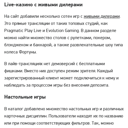
Live-казино с живыми дилерами
На сайт добавили несколько сотен игр с
живыми дилерами
.
Это прямые трансляции от таких топовых студий, как
Pragmatic Play Live и Evolution Gaming. В данном разделе
можно найти множество столов с рулетками, покером,
блэкджеком и баккарой, а также развлекательные шоу типа
колеса Фортуны.
В лайв-трансляциях нет демоверсий с бесплатными
фишками. Вместо них доступен режим зрителя. Каждый
зарегистрированный клиент может подключиться к нему и
наблюдать за процессом игры без внесения депозита.
Настольные игры
В каталог добавлено множество настольных игр и различных
карточных дисциплин. Пользователи находят их по названию
или при помощи соответствующих фильтров. Так, можно