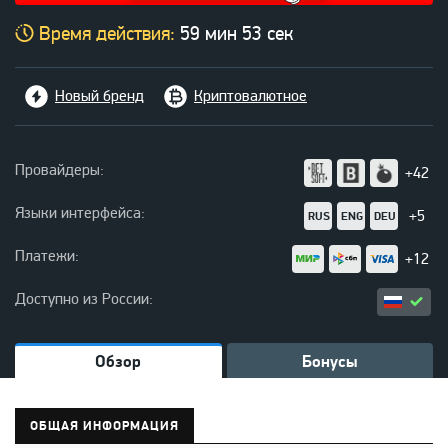
59 мин 52 сек
Новый бренд
Криптовалютное
Провайдеры:
+42
Языки интерфейса:
+5
RUS
ENG
DEU
Платежи:
+12
Доступно из России:
Обзор
Бонусы
ОБЩАЯ ИНФОРМАЦИЯ