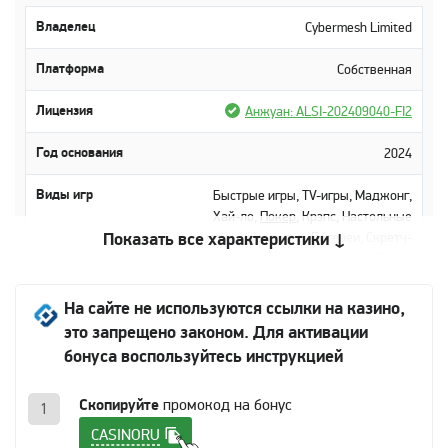
Владелец
Cybermesh Limited
Платформа
Собственная
Лицензия
Анжуан: ALSI-202409040-FI2
Год основания
2024
Виды игр
Быстрые игры,
TV-игры,
Маджонг,
Хай-ло,
Покер
,
Крэпс,
Настольные
Показать все характеристики ↓
игры,
Live-дилер
,
Лотереи,
Скретч-
карты,
Кено,
Кости,
Блэкджек
,
Бинго
,
Видеопокер,
Рулетка
,
Игровые
автоматы
На сайте не используются ссылки на казино,
это запрещено законом. Для активации
Провайдеры
Betsoft
,
BGaming
,
Pragmatic Play
,
бонуса воспользуйтесь инструкцией
Endorphina
,
Igrosoft
,
NetEnt
,
Amusnet
,
NOVOMATIC
,
Amatic
,
Belatra
,
Fugaso
,
Скопируйте
промокод на бонус
Microgaming
,
Quickspin
,
Yggdrasil
Gaming
,
Evolution Gaming
,
Evoplay
,
CASINORU
Play'n GO
,
Playson
,
Red Tiger
,
ELK