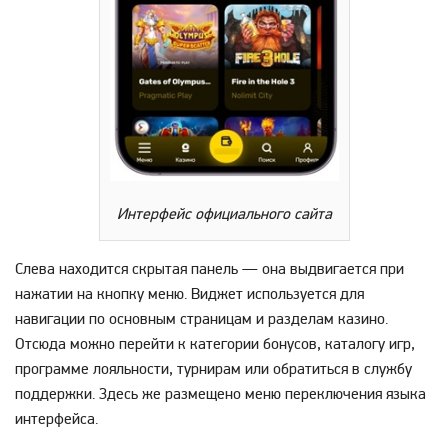
Интерфейс официального сайта
Слева находится скрытая панель — она выдвигается при
нажатии на кнопку меню. Виджет используется для
навигации по основным страницам и разделам казино.
Отсюда можно перейти к категории бонусов, каталогу игр,
программе лояльности, турнирам или обратиться в службу
поддержки. Здесь же размещено меню переключения языка
интерфейса.