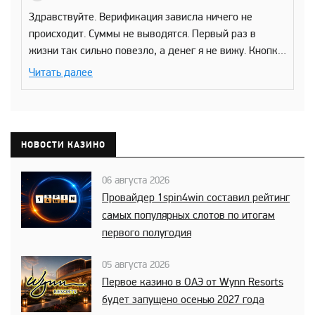
Здравствуйте. Верификация зависла ничего не
происходит. Суммы не выводятся. Первый раз в
жизни так сильно повезло, а денег я не вижу. Кнопка
поддержки не работает тоже. Помогите пожалуйста.
Читать далее
НОВОСТИ КАЗИНО
06 августа 2026
Провайдер 1spin4win составил рейтинг
самых популярных слотов по итогам
первого полугодия
05 августа 2026
Первое казино в ОАЭ от Wynn Resorts
будет запущено осенью 2027 года