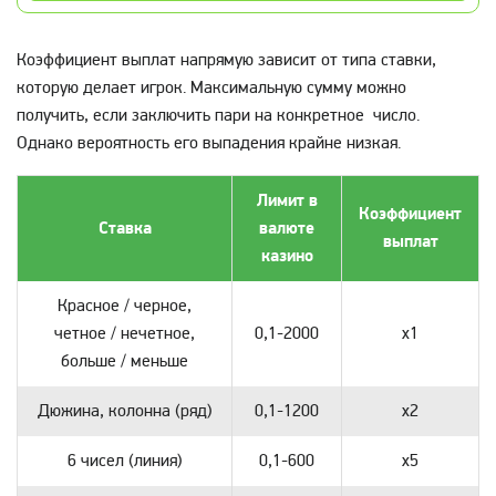
Коэффициент выплат напрямую зависит от типа ставки,
которую делает игрок. Максимальную сумму можно
получить, если заключить пари на конкретное число.
Однако вероятность его выпадения крайне низкая.
Лимит в
Коэффициент
Ставка
валюте
выплат
казино
Красное / черное,
четное / нечетное,
0,1-2000
х1
больше / меньше
Дюжина, колонна (ряд)
0,1-1200
х2
6 чисел (линия)
0,1-600
х5