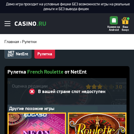
Казино на
Ваш
Android
бонус
Главная
›
Рулетки
NetEnt
Рулетка
Рулетка
French Roulette
от NetEnt
Оценка редакции
3.0
В вашей стране слот недоступен
Другие похожие игры
Играть демо
Бонусы слота