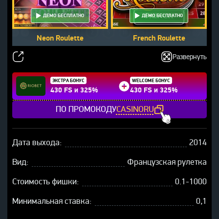
ДЕМО БЕСПЛАТНО
ДЕМО БЕСПЛАТНО
Neon Roulette
French Roulette
Развернуть
ЭКСТРА БОНУС
WELCOME БОНУС
430 FS и 325%
430 FS и 325%
ПО ПРОМОКОДУ
CASINORU
Дата выхода:
2014
Вид:
Французская
рулетка
Стоимость фишки:
0.1-1000
Минимальная ставка:
0,1