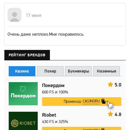
17 июня
Очень даже неплохо.Мне понравилось.
РЕЙТИНГ БРЕНДОВ
Казино
Покер
Букмекеры
Наземные
5.0
Покердом
600 FS и 100%
CASINORU
Промокод:
4.8
Riobet
430 FS и 325%