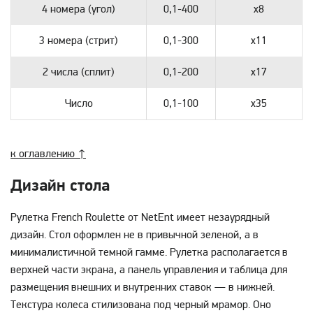
4 номера (угол)
0,1-400
х8
3 номера (стрит)
0,1-300
х11
2 числа (сплит)
0,1-200
х17
Число
0,1-100
х35
к оглавлению ↑
Дизайн стола
Рулетка French Roulette от NetEnt имеет незаурядный
дизайн. Стол оформлен не в привычной зеленой, а в
минималистичной темной гамме. Рулетка располагается в
верхней части экрана, а панель управления и таблица для
размещения внешних и внутренних ставок — в нижней.
Текстура колеса стилизована под черный мрамор. Оно