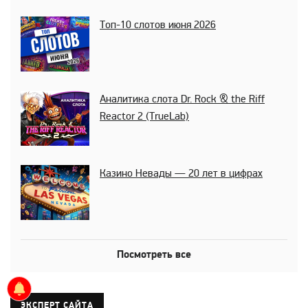
Топ-10 слотов июня 2026
Аналитика слота Dr. Rock & the Riff
Reactor 2 (TrueLab)
Казино Невады — 20 лет в цифрах
Посмотреть все
ЭКСПЕРТ САЙТА