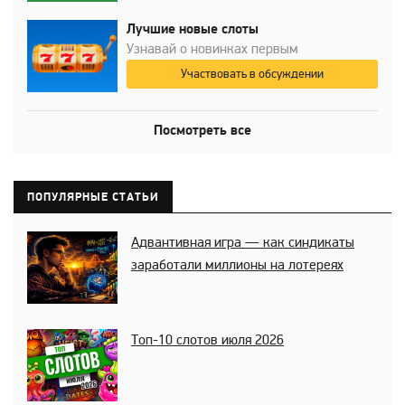
Лучшие новые слоты
Узнавай о новинках первым
Участвовать в обсуждении
Посмотреть все
ПОПУЛЯРНЫЕ СТАТЬИ
Адвантивная игра — как синдикаты
заработали миллионы на лотереях
Топ-10 слотов июля 2026