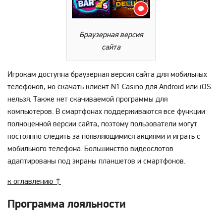
Браузерная версия
сайта
Игрокам доступна браузерная версия сайта для мобильных
телефонов, но скачать клиент N1 Casino для Android или iOS
нельзя. Также нет скачиваемой программы для
компьютеров. В смартфонах поддерживаются все функции
полноценной версии сайта, поэтому пользователи могут
постоянно следить за появляющимися акциями и играть с
мобильного телефона. Большинство видеослотов
адаптированы под экраны планшетов и смартфонов.
к оглавлению ↑
Программа лояльности