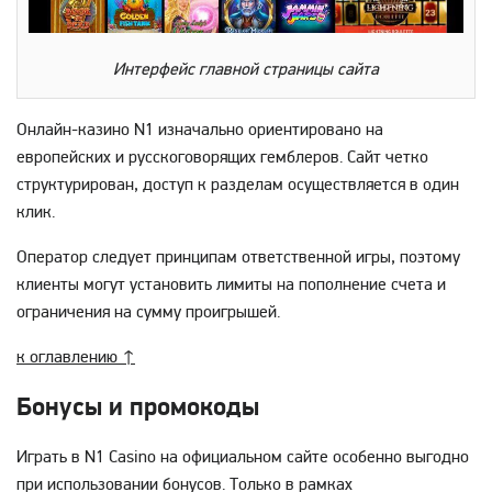
Интерфейс главной страницы сайта
Онлайн-казино N1 изначально ориентировано на
европейских и русскоговорящих гемблеров. Сайт четко
структурирован, доступ к разделам осуществляется в один
клик.
Оператор следует принципам ответственной игры, поэтому
клиенты могут установить лимиты на пополнение счета и
ограничения на сумму проигрышей.
к оглавлению ↑
Бонусы и промокоды
Играть в N1 Casino на официальном сайте особенно выгодно
при использовании бонусов. Только в рамках