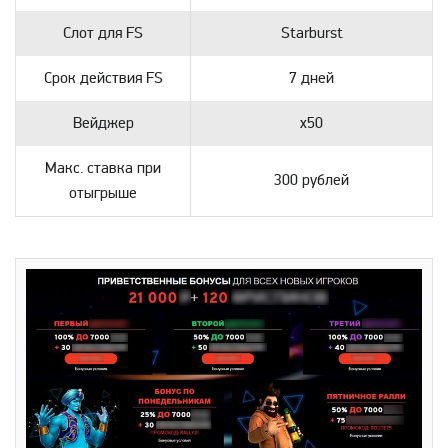
Слот для FS
Starburst
Срок действия FS
7 дней
Вейджер
х50
Макс. ставка при
300 рублей
отыгрыше