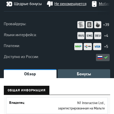
Щедрые бонусы
Не рекомендуется
Мобильн
Провайдеры:
+39
Языки интерфейса:
+4
RUS
ENG
DEU
Платежи:
+5
Доступно из России:
Обзор
Бонусы
ОБЩАЯ ИНФОРМАЦИЯ
Владелец
N1 Interactive Ltd.,
зарегистрированная на Мальте