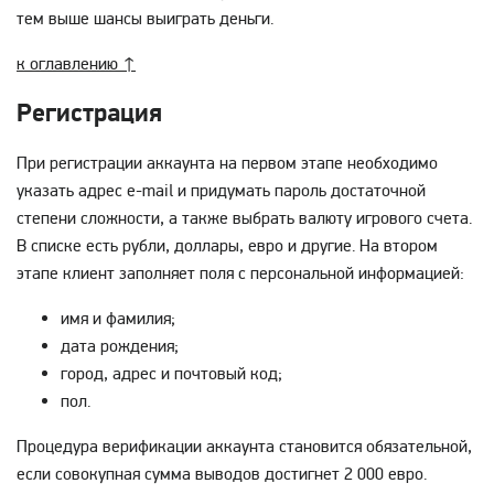
тем выше шансы выиграть деньги.
к оглавлению ↑
Регистрация
При регистрации аккаунта на первом этапе необходимо
указать адрес e-mail и придумать пароль достаточной
степени сложности, а также выбрать валюту игрового счета.
В списке есть рубли, доллары, евро и другие. На втором
этапе клиент заполняет поля с персональной информацией:
имя и фамилия;
дата рождения;
город, адрес и почтовый код;
пол.
Процедура верификации аккаунта становится обязательной,
если совокупная сумма выводов достигнет 2 000 евро.