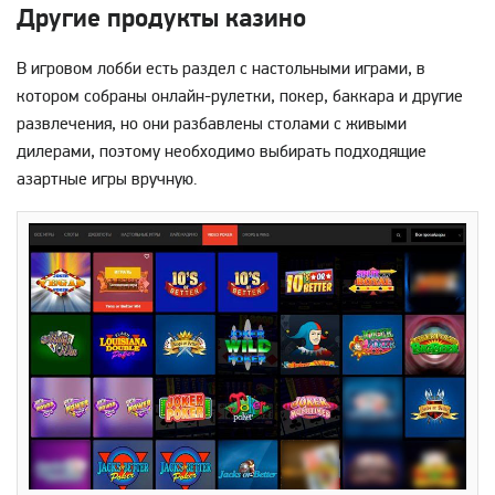
Другие продукты казино
В игровом лобби есть раздел с настольными играми, в
котором собраны онлайн-рулетки, покер, баккара и другие
развлечения, но они разбавлены столами с живыми
дилерами, поэтому необходимо выбирать подходящие
азартные игры вручную.