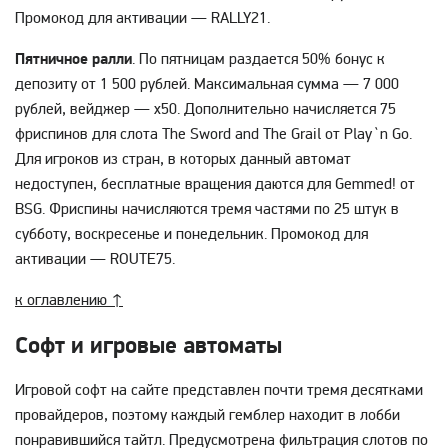
Промокод для активации — RALLY21.
Пятничное ралли
. По пятницам раздается 50% бонус к
депозиту от 1 500 рублей. Максимальная сумма — 7 000
рублей, вейджер — х50. Дополнительно начисляется 75
фриспинов для слота The Sword and The Grail от Play`n Go.
Для игроков из стран, в которых данный автомат
недоступен, бесплатные вращения даются для Gemmed! от
BSG. Фриспины начисляются тремя частями по 25 штук в
субботу, воскресенье и понедельник. Промокод для
активации — ROUTE75.
к оглавлению ↑
Софт и игровые автоматы
Игровой софт на сайте представлен почти тремя десятками
провайдеров, поэтому каждый гемблер находит в лобби
понравившийся тайтл. Предусмотрена фильтрация слотов по