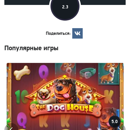
2.3
Поделиться:
Популярные игры
5.0