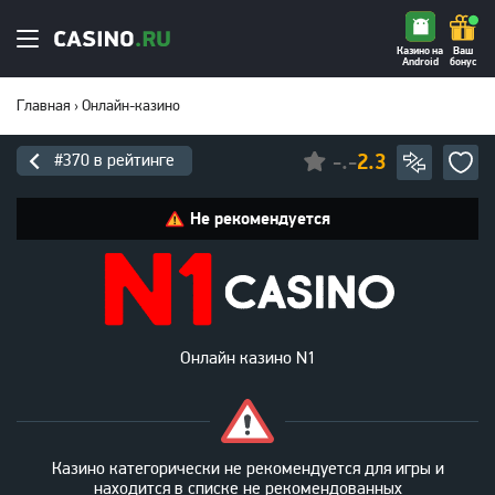
Казино на
Ваш
Android
бонус
Главная
›
Онлайн-казино
2.3
#370 в рейтинге
Не рекомендуется
Онлайн казино N1
Казино категорически не рекомендуется для игры и
находится в списке не рекомендованных