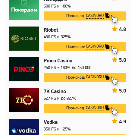
600 FS и 100%
CASINORU
Промокод:
4.8
Riobet
430 FS и 325%
CASINORU
Промокод:
5.0
Pinco Casino
250 FS + 180% до 450 000
CASINORU
Промокод:
5.0
7K Casino
527 FS и до 827%
CASINORU
Промокод:
4.9
Vodka
350 FS и 125%