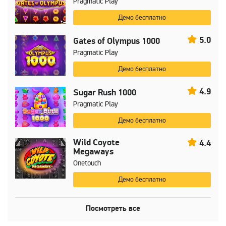
Pragmatic Play
Демо бесплатно
5.0
Gates of Olympus 1000
Pragmatic Play
Демо бесплатно
4.9
Sugar Rush 1000
Pragmatic Play
Демо бесплатно
Wild Coyote
4.4
Megaways
Onetouch
Демо бесплатно
Посмотреть все