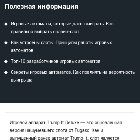
Полезная информация
Игровые автоматы, которые дают выиграть. Как
правильно выбрать онлайн-слот
Как устроены слоты. Принципы работы игровых
автоматов
Топ-10 разработчиков игровых автоматов
Секреты игровых автоматов. Как повлиять на вероятность
выигрыша
Игровой аппарат Trump It Deluxe — это обновленная
версия нашумевшего слота от Fugaso. Как и
выпущенный ранее автомат Trump It, слот является