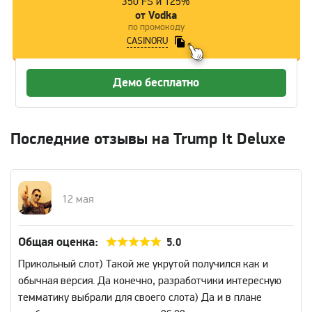
350 FS и 125%
от Vodka
по промокоду
CASINORU
Демо бесплатно
Последние отзывы на Trump It Deluxe
12 мая
Общая оценка:
5.0
Прикольный слот) Такой же укрутой получился как и
обычная версия. Да конечно, разработчики интересную
темматику выбрали для своего слота) Да и в плане