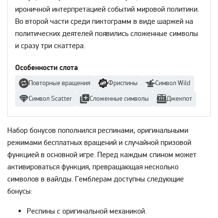
ироничной интерпретацией событий мировой политики.
Во второй части среди пиктограмм в виде шаржей на
политических деятелей появились сложенные символы
и сразу три скаттера.
Особенности слота
Повторные вращения
Фриспины
Символ Wild
Символ Scatter
Сложенные символы
Джекпот
Набор бонусов пополнился респинами, оригинальными
режимами бесплатных вращений и случайной призовой
функцией в основной игре. Перед каждым спином может
активироваться функция, превращающая несколько
символов в вайлды. Гемблерам доступны следующие
бонусы:
Респины с оригинальной механикой.