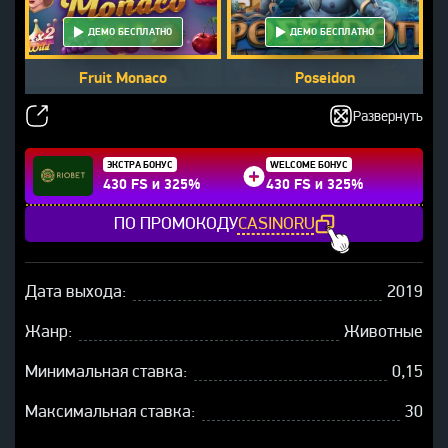
ДЕМО БЕСПЛАТНО
ДЕМО БЕСПЛАТНО
Fruit Monaco
Poseidon
Развернуть
ЭКСТРА БОНУС
WELCOME БОНУС
430 FS и 325%
430 FS и 325%
ПО ПРОМОКОДУ
CASINORU
Дата выхода:
2019
Жанр:
Животные
Минимальная ставка:
0,15
Максимальная ставка:
30