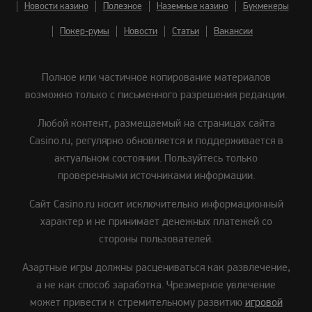
Новости казино
Полезное
Наземные казино
Букмекеры
Покер-румы
Новости
Статьи
Вакансии
Полное или частичное копирование материалов
возможно только с письменного разрешения редакции.
Любой контент, размещаемый на страницах сайта
Сasino.ru, регулярно обновляется и поддерживается в
актуальном состоянии. Пользуйтесь только
проверенными источниками информации.
Сайт Сasino.ru носит исключительно информационный
характер и не принимает денежных платежей со
стороны пользователей.
Азартные игры должны расцениваться как развлечение,
а не как способ заработка. Чрезмерное увлечение
может привести к стремительному развитию
игровой