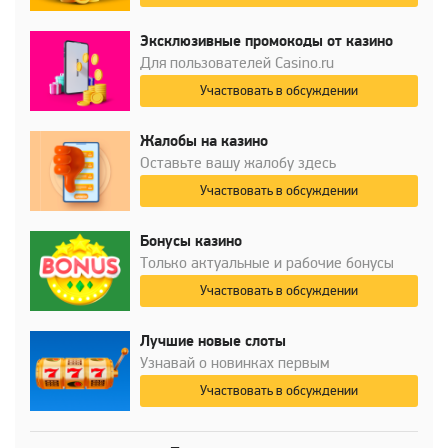
Эксклюзивные промокоды от казино
Для пользователей Casino.ru
Участвовать в обсуждении
Жалобы на казино
Оставьте вашу жалобу здесь
Участвовать в обсуждении
Бонусы казино
Только актуальные и рабочие бонусы
Участвовать в обсуждении
Лучшие новые слоты
Узнавай о новинках первым
Участвовать в обсуждении