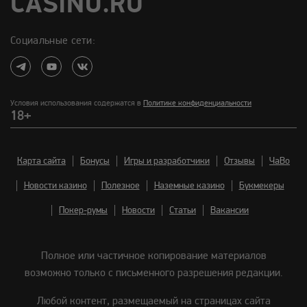
CASINO.RU
Социальные сети:
Условия использования содержатся в
Политике конфиденциальности
18+
Карта сайта
Бонусы
Игры и разработчики
Отзывы
ЧаВо
Новости казино
Полезное
Наземные казино
Букмекеры
Покер-румы
Новости
Статьи
Вакансии
Полное или частичное копирование материалов
возможно только с письменного разрешения редакции.
Любой контент, размещаемый на страницах сайта