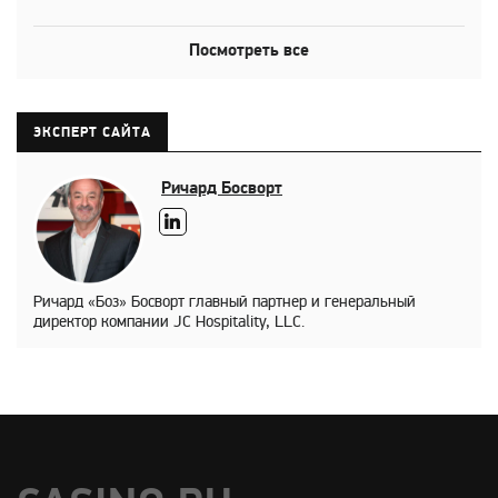
Посмотреть все
ЭКСПЕРТ САЙТА
Ричард Босворт
Ричард «Боз» Босворт главный партнер и генеральный
директор компании JC Hospitality, LLC.