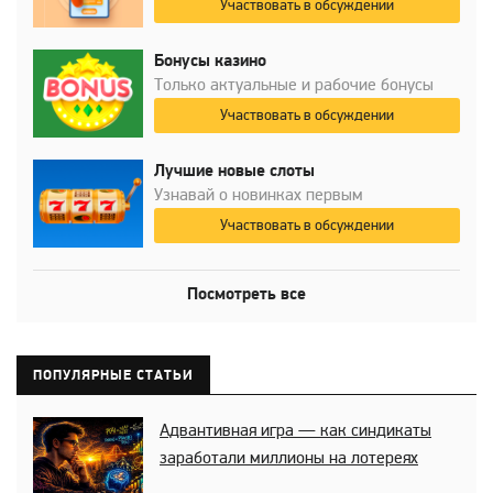
Участвовать в обсуждении
Бонусы казино
Только актуальные и рабочие бонусы
Участвовать в обсуждении
Лучшие новые слоты
Узнавай о новинках первым
Участвовать в обсуждении
Посмотреть все
ПОПУЛЯРНЫЕ СТАТЬИ
Адвантивная игра — как синдикаты
заработали миллионы на лотереях