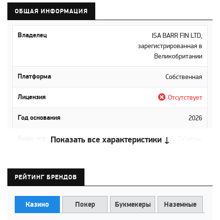
ОБЩАЯ ИНФОРМАЦИЯ
Владелец
ISA BARR FIN LTD,
зарегистрированная в
Великобритании
Платформа
Собственная
Лицензия
Отсутствует
Год основания
2026
Виды игр
Показать все характеристики ↓
Быстрые игры,
Краш,
TV-игры,
Маджонг,
Хай-ло,
Сик-бо,
Покер
,
Крэпс,
Настольные игры,
Live-дилер
,
Лотереи,
Скретч-карты,
Кено,
Кости,
РЕЙТИНГ БРЕНДОВ
Баккара,
Блэкджек
,
Бинго
,
Рулетка
,
Игровые автоматы
Казино
Покер
Букмекеры
Наземные
Провайдеры
BGaming
,
Pragmatic Play
,
Endorphina
,