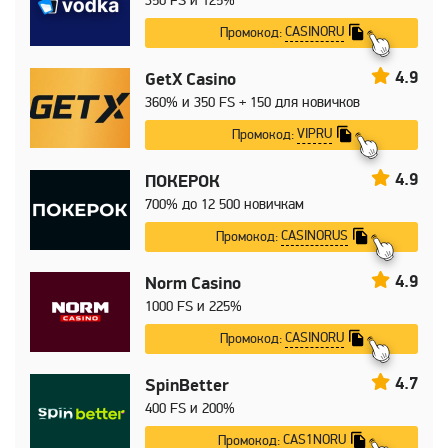
CASINORU
Промокод:
4.9
ЗАПРЕЩЕННЫЕ СТРАНЫ
GetX Casino
360% и 350 FS + 150 для новичков
Украина, Беларусь, Азербайджан, Грузия, Латвия, Литва,
VIPRU
Промокод:
Эстония, Австрия, Бельгия, Болгария и еще +67 стран
4.9
ПОКЕРОК
700% до 12 500 новичкам
СЛУЖБА ПОДДЕРЖКИ
CASINORUS
Промокод:
Live Chat
Да
4.9
Norm Casino
1000 FS и 225%
E-mail
Да
CASINORU
Промокод:
Telegram
Да
4.7
SpinBetter
Языки службы
Английский,
Русский
400 FS и 200%
поддержки
CAS1NORU
Промокод: