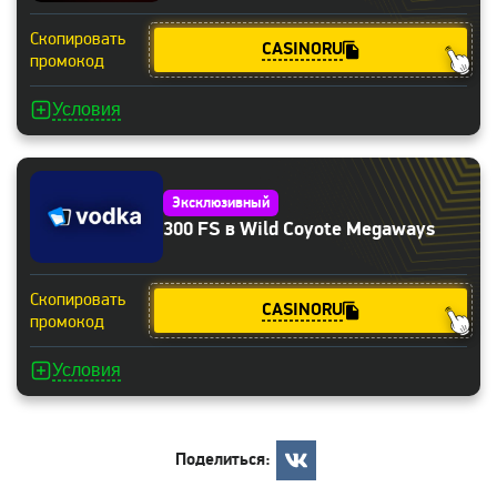
Скопировать
CASINORU
промокод
Условия
Эксклюзивный
300 FS в Wild Coyote Megaways
Скопировать
CASINORU
промокод
Условия
Поделиться: