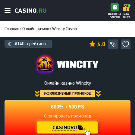
Казино на
Ваш
Android
бонус
Главная
›
Онлайн-казино
›
Wincity Casino
4.0
#140 в рейтинге
Онлайн казино Wincity
ЭКСКЛЮЗИВНЫЙ ПРОМОКОД
800% + 500 FS
Скопировать промокод
CASINORU