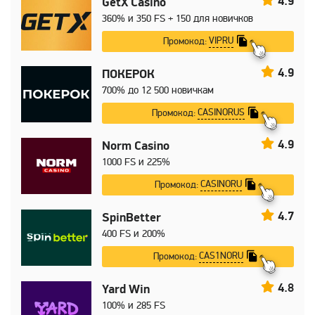
4.9
GetX Casino
Мобильная версия
Да
360% и 350 FS + 150 для новичков
VIPRU
Промокод:
Партнерская программа
Да
4.9
ПОКЕРОК
700% до 12 500 новичкам
ЗАПРЕЩЕННЫЕ СТРАНЫ
CASINORUS
Промокод:
Беларусь, Великобритания, Венесуэла, Египет, Израиль,
4.9
Norm Casino
Испания, Кипр, Китай, Нидерланды, Словакия и еще +30 стран
1000 FS и 225%
CASINORU
Промокод:
СЛУЖБА ПОДДЕРЖКИ
4.7
SpinBetter
400 FS и 200%
Live Chat
Да
CAS1NORU
Промокод:
E-mail
Да
4.8
Yard Win
Telegram
Да
100% и 285 FS