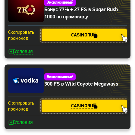
Эксклюзивный
Бонус 77% + 27 FS в Sugar Rush
1000 по промокоду
Скопировать
CASINORU
промокод
Условия
Эксклюзивный
300 FS в Wild Coyote Megaways
Скопировать
CASINORU
промокод
Условия