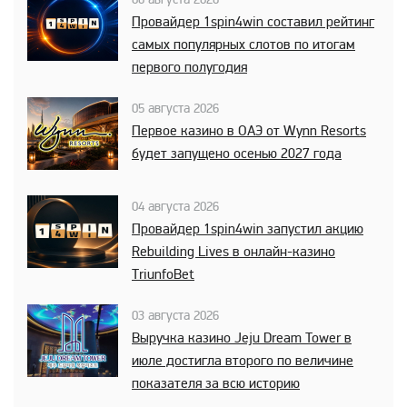
Провайдер 1spin4win составил рейтинг
самых популярных слотов по итогам
первого полугодия
05 августа 2026
Первое казино в ОАЭ от Wynn Resorts
будет запущено осенью 2027 года
04 августа 2026
Провайдер 1spin4win запустил акцию
Rebuilding Lives в онлайн-казино
TriunfoBet
03 августа 2026
Выручка казино Jeju Dream Tower в
июле достигла второго по величине
показателя за всю историю