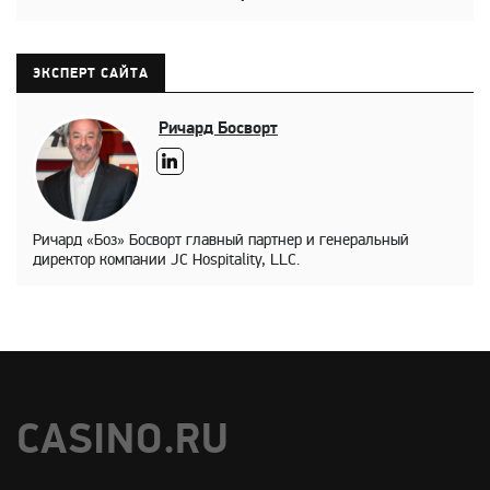
ЭКСПЕРТ САЙТА
Ричард Босворт
Ричард «Боз» Босворт главный партнер и генеральный
директор компании JC Hospitality, LLC.
CASINO.RU