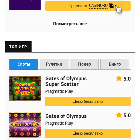
CASINORU
Промокод:
Языки службы
Турецкий,
Португальский,
Немецкий,
поддержки
Английский,
Русский
Посмотреть все
ФИНАНСОВАЯ ИНФОРМАЦИЯ
ТОП ИГР
Мин. депозит:
500
Слоты
Рулетки
Покер
Бинго
Мин. сумма вывода:
500
Gates of Olympus
5.0
Валюта счета:
RUB, USD, EUR, BTC, ETH, USDT, INR,
Super Scatter
KZT, UAH, PLN, CAD
Pragmatic Play
Лимит на вывод
5 000 000 в месяц
Демо бесплатно
средств:
5.0
Gates of Olympus
Ограничение за
Без ограничений
Pragmatic Play
транзакцию:
Демо бесплатно
Способы пополнения
Мир, СБП,
Visa
,
Mastercard
, Tether,