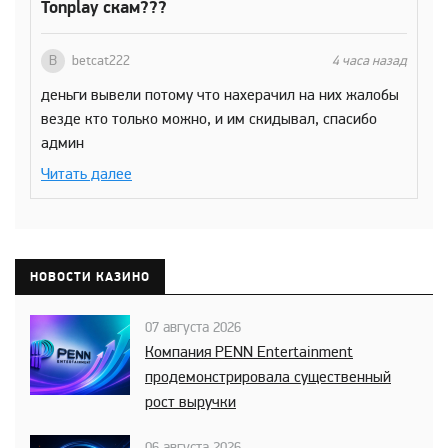
Tonplay скам???
B
betcat222
4 часа назад
деньги вывели потому что нахерачил на них жалобы
везде кто только можно, и им скидывал, спасибо
админ
Читать далее
НОВОСТИ КАЗИНО
07 августа 2026
Компания PENN Entertainment
продемонстрировала существенный
рост выручки
06 августа 2026