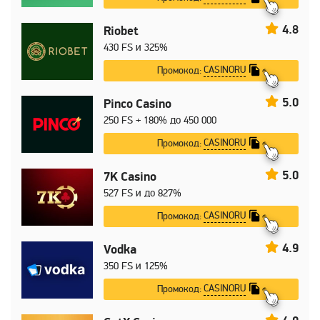
Skywind
,
Tom Horn Gaming
,
Spinomenal
,
Platipus
,
Swintt
,
4.8
Riobet
Gamomat
,
PG SOFT
,
RubyPlay
,
430 FS и 325%
Spadegaming
,
KA Gaming
,
Hacksaw
Gaming
,
Slotfactory
,
SmartSoft Games
,
CASINORU
Промокод:
Mascot
,
4ThePlayer
,
Truelab
,
Mancala
Gaming
,
Amigo Gaming
,
Onlyplay
,
5.0
Pinco Casino
Gamzix
,
AvatarUX
,
Peter & Sons
,
250 FS + 180% до 450 000
1spin4win
,
GameBeat
,
Zillion Games
,
PoggiPlay
CASINORU
Промокод:
Количество игр
10 453
5.0
7K Casino
527 FS и до 827%
Языки
Французский,
Польский,
Немецкий,
CASINORU
Промокод:
Английский,
Русский
4.9
Приложение
Vodka
Android
,
iOS
, Windows
350 FS и 125%
Новый бренд
Да
CASINORU
Промокод:
Криптовалютное
Да