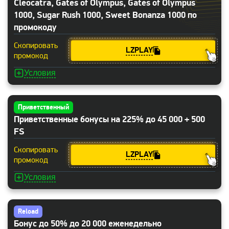
Cleocatra, Gates of Olympus, Gates of Olympus
1000, Sugar Rush 1000, Sweet Bonanza 1000 по
промокоду
Скопировать
LZPLAY
промокод
Условия
Приветственный
Приветственные бонусы на 225% до 45 000 + 500
FS
Скопировать
LZPLAY
промокод
Условия
Reload
Бонус до 50% до 20 000 еженедельно