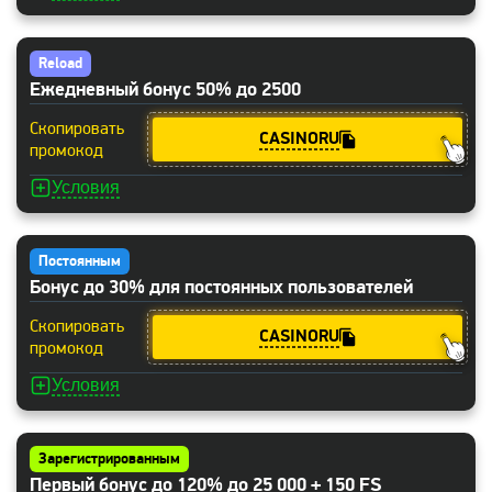
Reload
Ежедневный бонус 50% до 2500
Скопировать
CASINORU
промокод
Условия
Постоянным
Бонус до 30% для постоянных пользователей
Скопировать
CASINORU
промокод
Условия
Зарегистрированным
Первый бонус до 120% до 25 000 + 150 FS