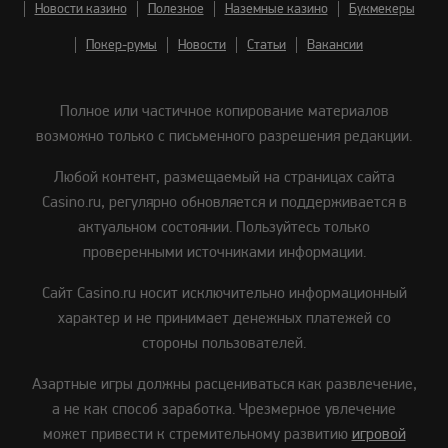
Новости казино
Полезное
Наземные казино
Букмекеры
Покер-румы
Новости
Статьи
Вакансии
Полное или частичное копирование материалов
возможно только с письменного разрешения редакции.
Любой контент, размещаемый на страницах сайта
Сasino.ru, регулярно обновляется и поддерживается в
актуальном состоянии. Пользуйтесь только
проверенными источниками информации.
Сайт Сasino.ru носит исключительно информационный
характер и не принимает денежных платежей со
стороны пользователей.
Азартные игры должны расцениваться как развлечение,
а не как способ заработка. Чрезмерное увлечение
может привести к стремительному развитию
игровой