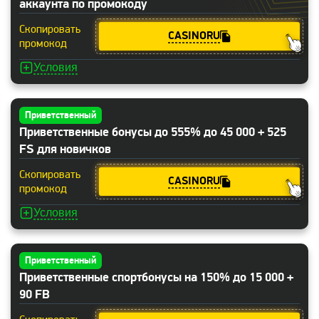
аккаунта по промокоду
Скопировать
CASINORU
промокод
Условия
Приветственный
Приветственные бонусы до 555% до 45 000 + 525
FS для новичков
Скопировать
CASINORU
промокод
Условия
Приветственный
Приветственные спортбонусы на 150% до 15 000 +
90 FB