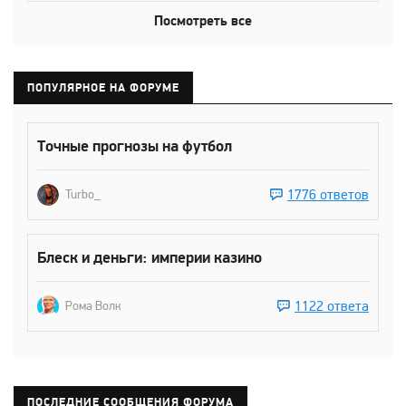
Посмотреть все
ПОПУЛЯРНОЕ НА ФОРУМЕ
Точные прогнозы на футбол
1776 ответов
Turbo_
Блеск и деньги: империи казино
1122 ответа
Рома Волк
ПОСЛЕДНИЕ СООБЩЕНИЯ ФОРУМА