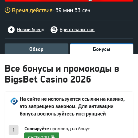
59 мин 53 сек
Новый бренд
Криптовалютное
Обзор
Бонусы
Все бонусы и промокоды в
BigsBet Casino 2026
На сайте не используются ссылки на казино,
это запрещено законом. Для активации
бонуса воспользуйтесь инструкцией
Скопируйте
промокод на бонус