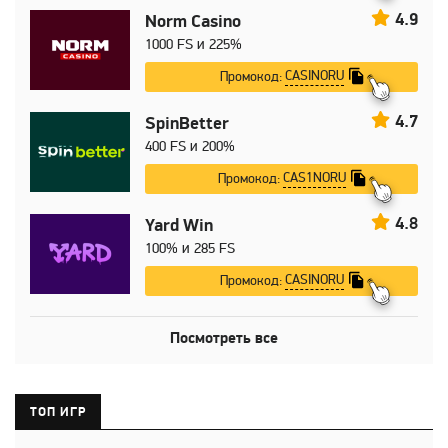
4.9
Norm Casino
1000 FS и 225%
Live Chat
Да
CASINORU
Промокод:
E-mail
Да
4.7
SpinBetter
Telegram
Да
400 FS и 200%
Языки службы
Английский,
Русский
CAS1NORU
Промокод:
поддержки
4.8
Yard Win
100% и 285 FS
ФИНАНСОВАЯ ИНФОРМАЦИЯ
CASINORU
Промокод:
Мин. депозит:
500
Посмотреть все
Мин. сумма вывода:
2000
Валюта счета:
RUB, USD, UZS, AZN, KGS, KZT, TRY
ТОП ИГР