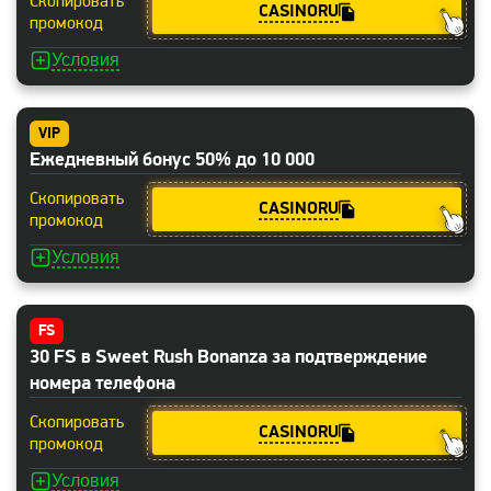
Скопировать
CASINORU
промокод
Условия
VIP
Ежедневный бонус 50% до 10 000
Скопировать
CASINORU
промокод
Условия
FS
30 FS в Sweet Rush Bonanza за подтверждение
номера телефона
Скопировать
CASINORU
промокод
Условия