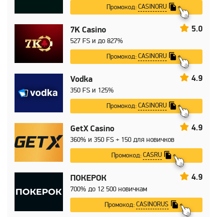
CASINORU
Промокод:
Языки
Узбекский,
Турецкий,
Английский,
Русский
5.0
7K Casino
527 FS и до 827%
Приложение
Windows
CASINORU
Промокод:
Новый бренд
Да
4.9
Vodka
Криптовалютное
Да
350 FS и 125%
Партнерская программа
Да
CASINORU
Промокод:
4.9
GetX Casino
360% и 350 FS + 150 для новичков
ЗАПРЕЩЕННЫЕ СТРАНЫ
CASRU
Промокод:
Австрия, Великобритания, Германия, Испания, Нидерланды,
4.9
ПОКЕРОК
США, Франция, Коморы
700% до 12 500 новичкам
CASINORUS
Промокод:
СЛУЖБА ПОДДЕРЖКИ