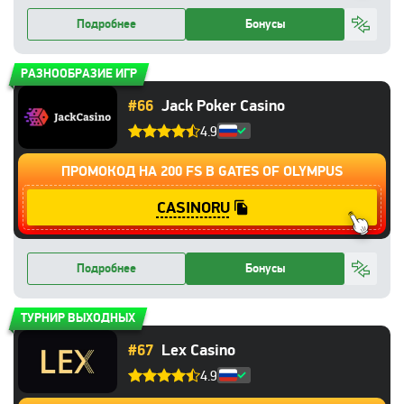
Подробнее
Бонусы
РАЗНООБРАЗИЕ ИГР
#66
Jack Poker Casino
4.9
CASINORU
Подробнее
Бонусы
ТУРНИР ВЫХОДНЫХ
#67
Lex Casino
4.9