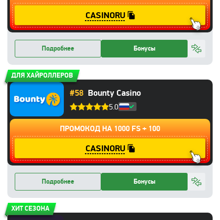
CASINORU
Подробнее
Бонусы
ДЛЯ ХАЙРОЛЛЕРОВ
#58
Bounty Casino
5.0
CASINORU
Подробнее
Бонусы
ХИТ СЕЗОНА