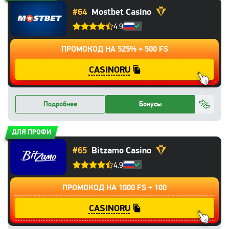
#64
Mostbet Casino
4.9
CASINORU
Подробнее
Бонусы
ДЛЯ ПРОФИ
#65
Bitzamo Casino
4.9
CASINORU