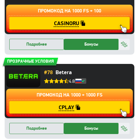
CASINORU
Подробнее
Бонусы
ПРОЗРАЧНЫЕ УСЛОВИЯ
#78
Betera
4.8
CPLAY
Подробнее
Бонусы