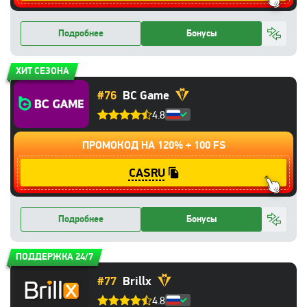
Подробнее
Бонусы
ХИТ СЕЗОНА
#76
BC Game
4.8
CASRU
Подробнее
Бонусы
ПОДДЕРЖКА 24/7
#77
Brillx
4.8