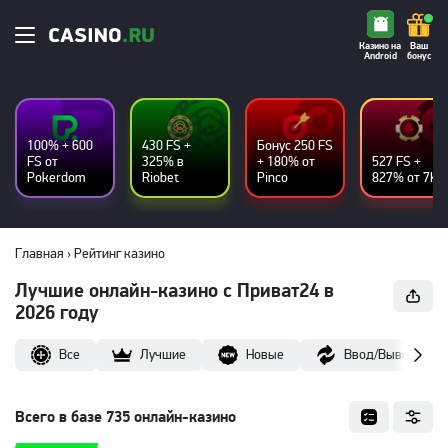
Казино на
Ваш
Android
бонус
100% + 600
430 FS +
Бонус 250 FS
FS от
325% в
+ 180% от
527 FS +
Pokerdom
Riobet
Pinco
827% от 7K
Главная
›
Рейтинг казино
Лучшие онлайн-казино с Приват24 в
2026 году
Все
Лучшие
Новые
Ввод/Вывод
Всего в базе 735 онлайн-казино