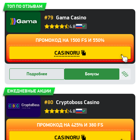
ТОП ПО ОТЗЫВАМ
#79
Gama Casino
4.8
CASINORU
Подробнее
Бонусы
ЕЖЕДНЕВНЫЕ АКЦИИ
#80
Cryptoboss Casino
4.8
CASINORU