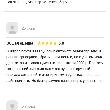
так что каждую неделю теперь беру.
25 июня
Общая оценка:
5.0
Выиграл почти 8000 рублей в автомате Минотавр. Мне и
раньше доводилось брать в нем деньги, но с учетом моих
депозитов и ставок суммы не превышали 2000 р. Поэтому
сегодняшний выигрыш для меня ну очень крупный.
Сначала хотел пойти и по-крутому в рулетках в разделе
лайв поиграть. Но благоразумие взяло вверх, уже вывел.
23 июня