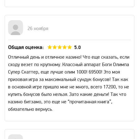
26 ноября
Общая оценка:
5.0
Отличный день и отличное казино! Что еще сказать, если
сходу везет по крупному. Классный аппарат Боги Олимпа
Супер Скаттер, еще лучше олим 1000! 69500! Это моя
призовая игра за максимальный сундук бонусов! Так как
в основной игре пришло мне не много, всего 17200, то не
купить бонусов было нельзя. Зато какие деньги! Так что
казино битзамо, это еще не “прочитанная книга”,
обязательно вернусь.