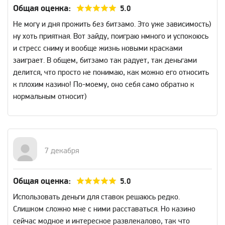
Общая оценка:
5.0
Не могу и дня прожить без битзамо. Это уже зависимость)
ну хоть приятная. Вот зайду, поиграю нмного и успокоюсь
и стресс сниму и вообще жизнь новыми красками
заиграет. В общем, битзамо так радует, так деньгами
делится, что просто не понимаю, как можно его относить
к плохим казино! По-моему, оно себя само обратно к
нормальным относит)
7 декабря
Общая оценка:
5.0
Использовать деньги для ставок решаюсь редко.
Слишком сложно мне с ними расставаться. Но казино
сейчас модное и интересное развлекалово, так что