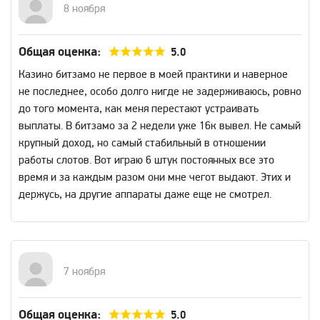
8 ноября
Общая оценка:
5.0
Казино битзамо не первое в моей практики и наверное
не последнее, особо долго нигде не задерживаюсь, ровно
до того момента, как меня перестают устраивать
выплаты. В битзамо за 2 недели уже 16к вывел. Не самый
крупный доход, но самый стабильный в отношении
работы слотов. Вот играю 6 штук постоянных все это
время и за каждым разом они мне чегот выдают. Этих и
держусь, на другие аппараты даже еще не смотрел.
7 ноября
Общая оценка:
5.0