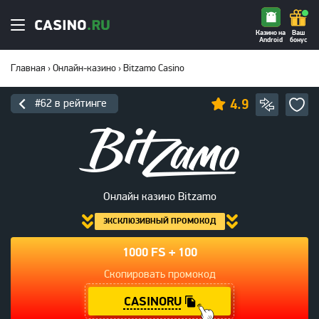
Казино на
Ваш
Android
бонус
Главная
›
Онлайн-казино
›
Bitzamo Casino
4.9
#62 в рейтинге
Онлайн казино Bitzamo
ЭКСКЛЮЗИВНЫЙ ПРОМОКОД
1000 FS + 100
Скопировать промокод
CASINORU