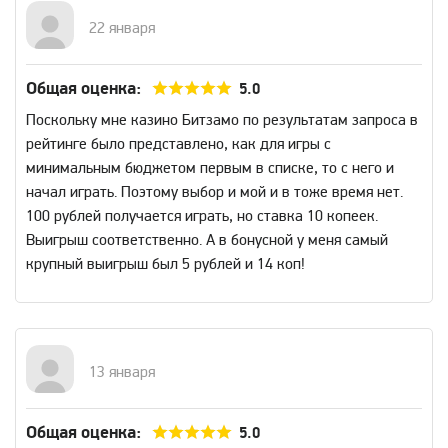
22 января
Общая оценка:
5.0
Поскольку мне казино Битзамо по результатам запроса в
рейтинге было представлено, как для игры с
минимальным бюджетом первым в списке, то с него и
начал играть. Поэтому выбор и мой и в тоже время нет.
100 рублей получается играть, но ставка 10 копеек.
Выигрыш соответственно. А в бонусной у меня самый
крупный выигрыш был 5 рублей и 14 коп!
13 января
Общая оценка:
5.0