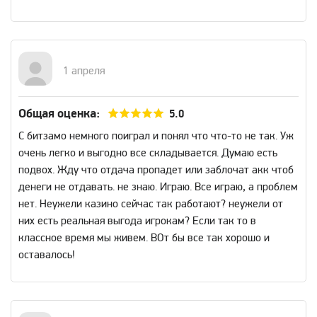
1 апреля
Общая оценка:
5.0
С битзамо немного поиграл и понял что что-то не так. Уж
очень легко и выгодно все складывается. Думаю есть
подвох. Жду что отдача пропадет или заблочат акк чтоб
денеги не отдавать. не знаю. Играю. Все играю, а проблем
нет. Неужели казино сейчас так работают? неужели от
них есть реальная выгода игрокам? Если так то в
классное время мы живем. ВОт бы все так хорошо и
оставалось!