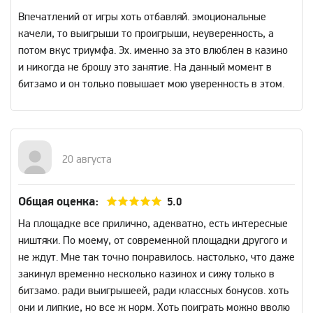
Впечатлений от игры хоть отбавляй. эмоциональные
качели, то выигрыши то проигрыши, неуверенность, а
потом вкус триумфа. Эх. именно за это влюблен в казино
и никогда не брошу это занятие. На данный момент в
битзамо и он только повышает мою уверенность в этом.
20 августа
Общая оценка:
5.0
На площадке все прилично, адекватно, есть интересные
ништяки. По моему, от современной площадки другого и
не ждут. Мне так точно понравилось. настолько, что даже
закинул временно несколько казинох и сижу только в
битзамо. ради выигрышеей, ради классных бонусов. хоть
они и липкие, но все ж норм. Хоть поиграть можно вволю