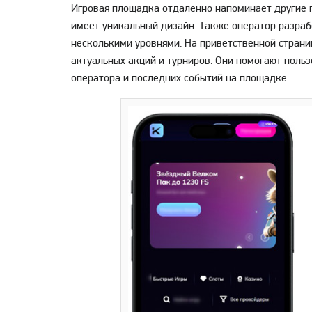
Игровая площадка отдаленно напоминает другие про
имеет уникальный дизайн. Также оператор разраб
несколькими уровнями. На приветственной стран
актуальных акций и турниров. Они помогают поль
оператора и последних событий на площадке.