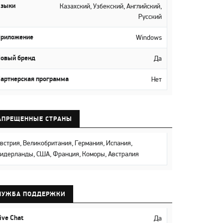
зыки
Казахский,
Узбекский,
Английский,
Русский
риложение
Windows
овый бренд
Да
артнерская программа
Нет
АПРЕЩЕННЫЕ СТРАНЫ
встрия, Великобритания, Германия, Испания,
идерланды, США, Франция, Коморы, Австралия
ЛУЖБА ПОДДЕРЖКИ
ive Chat
Да