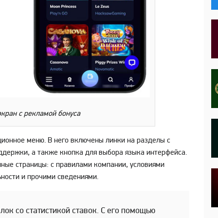
кран с рекламой бонуса
ионное меню. В него включены линки на разделы с
оддержки, а также кнопка для выбора языка интерфейса.
ные страницы: с правилами компании, условиями
ности и прочими сведениями.
лок со статистикой ставок. С его помощью