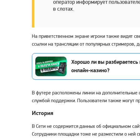
оператор информирует пользовател
в слотах.
На приветственном экране игроки также видят св
ссылки на трансляции от популярных стримеров, 
Хорошо ли вы разбираетесь 
онлайн-казино?
В футере расположены линки на дополнительные с
службой поддержки. Пользователи также могут пр
История
В Сети не содержится данных об официальном сайт
Сотрудники площадки тоже не разместили о ней с