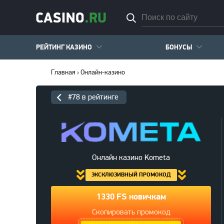
РЕЙТИНГ КАЗИНО
БОНУСЫ
Главная
›
Онлайн-казино
#78 в рейтинге
Онлайн казино Kometa
ЭКСКЛЮЗИВНЫЙ ПРОМОКОД
1330 FS новичкам
Скопировать промокод