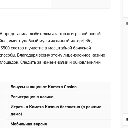
П
N.V. представила любителям азартных игр свой новый
йне, имеет удобный мультиязычный интерфейс,
5500 слотов и участие в масштабной бонусной
пособы. Благодаря всему этому лицензионное казино
площадок. Следить за изменениями и обновлениями
Бонусы и акции от Kometa Casino
Регистрация в казино
Играть в Комета Казино бесплатно (в режиме
демо)
К
Мобильная версия