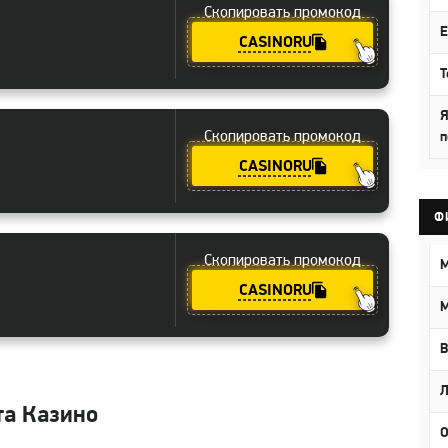
Скопировать промокод
E
CASINORU
T
Я
Скопировать промокод
п
CASINORU
Ф
Скопировать промокод
М
CASINORU
М
В
Л
та Казино
О