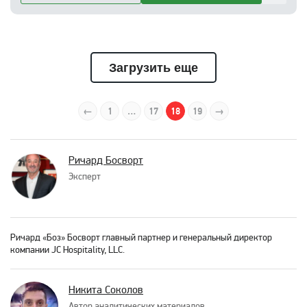
Загрузить еще
←
1
…
17
18
19
→
Ричард Босворт
Эксперт
Ричард «Боз» Босворт главный партнер и генеральный директор
компании JC Hospitality, LLC.
Никита Соколов
Автор аналитических материалов