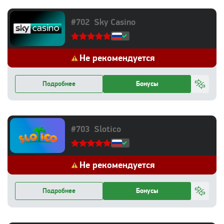
#702
Sky Casino
Не рекомендуется
Подробнее
Бонусы
#703
Slotico
Не рекомендуется
Подробнее
Бонусы