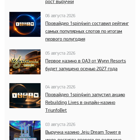
рост выручки
06 августа 2026
Провайдер 1spin4win составил рейтинг
самых популярных слотов по итогам
первого полугодия
05 августа 2026
Первое казино в ОАЭ от Wynn Resorts
будет запущено осенью 2027 года
04 августа 2026
Провайдер 1spin4win запустил акцию
Rebuilding Lives в онлайн-казино
TriunfoBet
03 августа 2026
Выручка казино Jeju Dream Tower в