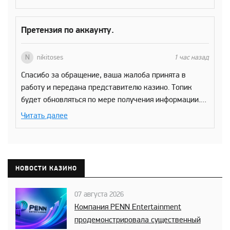
Зенит - родина тотал больше 3 , 1.71 2. Чехия. Вышка.
9 число. 16:00. Славия прага - пардубице , тотал
матча больше 3 , 1.79 3. Швеция. Вышка. 10 число.
Претензия по аккаунту.
20:00. Сириус - Бромма , тотал матча больше 3 , 1.56 ,
итоговый 4.77 , 888 р
N
nikitoses
1 час назад
Спасибо за обращение, ваша жалоба принята в
работу и передана представителю казино. Топик
будет обновляться по мере получения информации.
Предположительное время ответа казино - до 7
Читать далее
дней. Здравствуйте, не вижу ответа.
НОВОСТИ КАЗИНО
07 августа 2026
Компания PENN Entertainment
продемонстрировала существенный