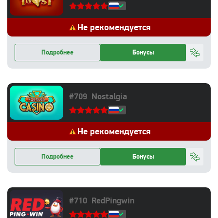
Не рекомендуется
Подробнее
Бонусы
#709
Nostalgia
Не рекомендуется
Подробнее
Бонусы
#710
RedPingwin