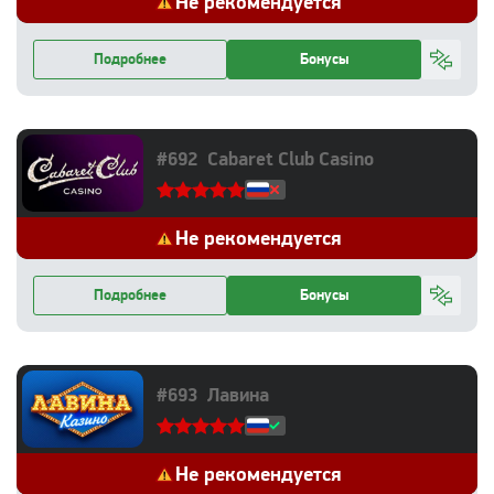
Не рекомендуется
Подробнее
Бонусы
#692
Cabaret Club Casino
Не рекомендуется
Подробнее
Бонусы
#693
Лавина
Не рекомендуется