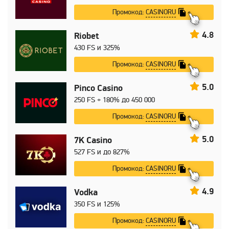
CASINORU
Промокод:
4.8
Riobet
430 FS и 325%
CASINORU
Промокод:
5.0
Pinco Casino
250 FS + 180% до 450 000
CASINORU
Промокод:
5.0
7K Casino
527 FS и до 827%
CASINORU
Промокод:
4.9
Vodka
350 FS и 125%
CASINORU
Промокод: