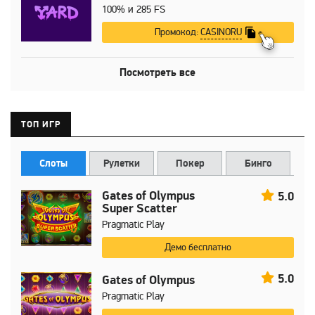
100% и 285 FS
CASINORU
Промокод:
Посмотреть все
ТОП ИГР
Слоты
Рулетки
Покер
Бинго
Gates of Olympus
5.0
Super Scatter
Pragmatic Play
Демо бесплатно
5.0
Gates of Olympus
Pragmatic Play