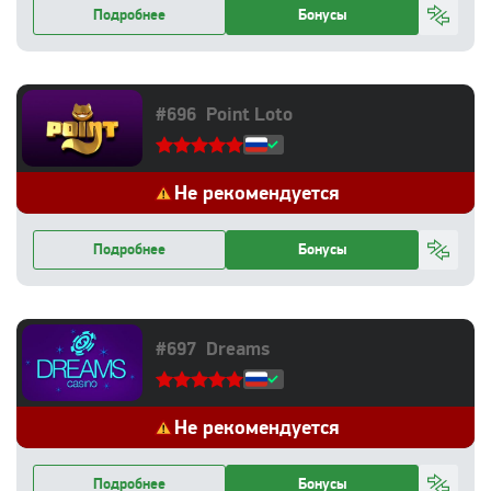
Подробнее
Бонусы
#696
Point Loto
Не рекомендуется
Подробнее
Бонусы
#697
Dreams
Не рекомендуется
Подробнее
Бонусы