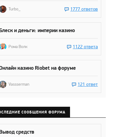
1777 ответов
Turbo_
Блеск и деньги: империи казино
1122 ответа
Рома Волк
Онлайн казино Riobet на форуме
121 ответ
Vassserman
ОСЛЕДНИЕ СООБЩЕНИЯ ФОРУМА
Вывод средств