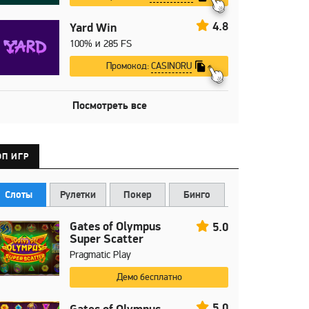
4.8
Yard Win
100% и 285 FS
CASINORU
Промокод:
Посмотреть все
ОП ИГР
Слоты
Рулетки
Покер
Бинго
Gates of Olympus
5.0
Super Scatter
Pragmatic Play
Демо бесплатно
5.0