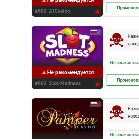
Не рекомендуется
Промокод
#682
21Casino
Кази
нахо
Игровые автом
Не рекомендуется
Промокод
#683
Slot Madness
Кази
нахо
Игровые автом