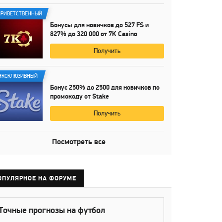
ПРИВЕТСТВЕННЫЙ
Бонусы для новичков до
527 FS
и
827%
до
320 000
от
7K Casino
Получить
ЭКСКЛЮЗИВНЫЙ
Бонус
250%
до
2500 для
новичков по
промокоду от Stake
Получить
Посмотреть все
ОПУЛЯРНОЕ НА ФОРУМЕ
Точные прогнозы на футбол