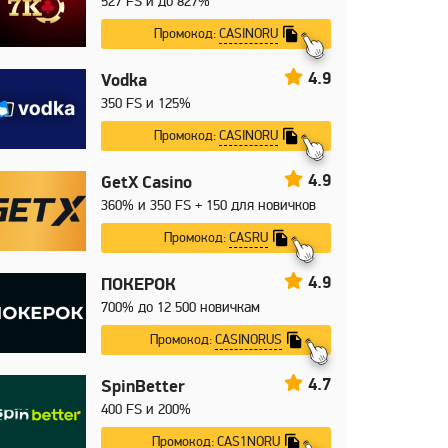
527 FS и до 827%
CASINORU
Промокод:
4.9
Vodka
350 FS и 125%
CASINORU
Промокод:
4.9
GetX Casino
360% и 350 FS + 150 для новичков
CASRU
Промокод:
4.9
ПОКЕРОК
700% до 12 500 новичкам
CASINORUS
Промокод:
4.7
SpinBetter
400 FS и 200%
CAS1NORU
Промокод: