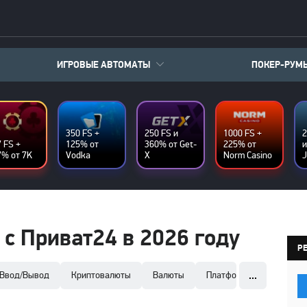
ИГРОВЫЕ АВТОМАТЫ
ПОКЕР-РУМ
350 FS +
250 FS и
1000 FS +
2
 FS +
125% от
360% от Get-
225% от
и
7% от 7K
Vodka
X
Norm Casino
J
с Приват24 в 2026 году
Р
Ввод/Вывод
Криптовалюты
Валюты
Платформы
Вулкан
...