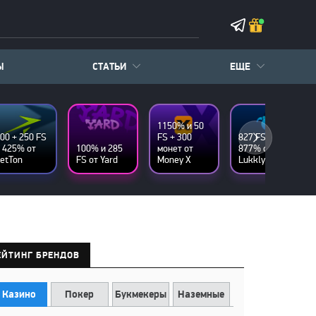
Ваш
бонус
Ы
СТАТЬИ
ЕЩЕ
1150% и 50
00 + 250 FS
FS + 300
827 FS и
 425% от
100% и 285
монет от
877% от
etTon
FS от Yard
Money X
Lukkly
ЕЙТИНГ БРЕНДОВ
ы
Страны
Особенности
Черный список
Казино
Покер
Букмекеры
Наземные