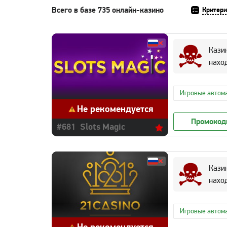
Всего в базе 735 онлайн-казино
Критери
Кази
нахо
Игровые автом
Не рекомендуется
Промокод
#681
Slots Magic
Кази
нахо
Игровые автом