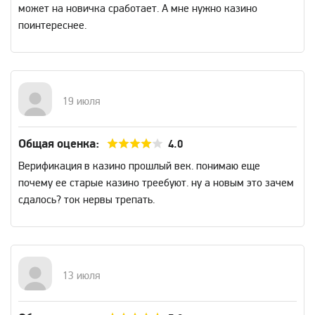
может на новичка сработает. А мне нужно казино
поинтереснее.
19 июля
Общая оценка:
4.0
Верификация в казино прошлый век. понимаю еще
почему ее старые казино треебуют. ну а новым это зачем
сдалось? ток нервы трепать.
13 июля