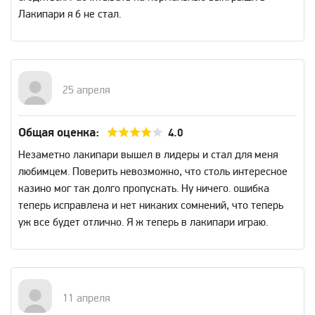
Лакипари я б не стал.
25 апреля
Общая оценка:
4.0
Незаметно лакипари вышел в лидеры и стал для меня
любимцем. Поверить невозможно, что столь интересное
казино мог так долго пропускать. Ну ничего. ошибка
теперь исправлена и нет никаких сомнений, что теперь
уж все будет отлично. Я ж теперь в лакипари играю.
11 апреля