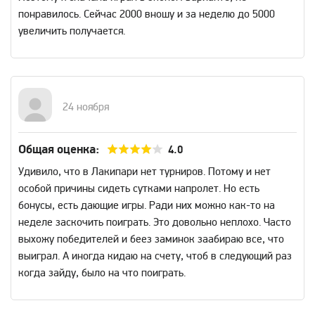
понравилось. Сейчас 2000 вношу и за неделю до 5000
увеличить получается.
24 ноября
Общая оценка:
4.0
Удивило, что в Лакипари нет турниров. Потому и нет
особой причины сидеть сутками напролет. Но есть
бонусы, есть дающие игры. Ради них можно как-то на
неделе заскочить поиграть. Это довольно неплохо. Часто
выхожу победителей и беез заминок заабираю все, что
выиграл. А иногда кидаю на счету, чтоб в следующий раз
когда зайду, было на что поиграть.