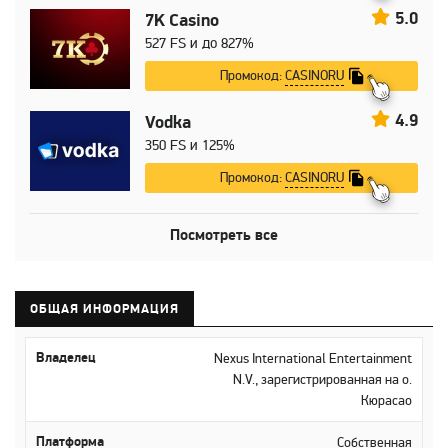
5.0
7K Casino
527 FS и до 827%
CASINORU
Промокод:
4.9
Vodka
350 FS и 125%
CASINORU
Промокод:
Посмотреть все
ОБЩАЯ ИНФОРМАЦИЯ
Владелец
Nexus International Entertainment
N.V., зарегистрированная на о.
Кюрасао
Платформа
Собственная