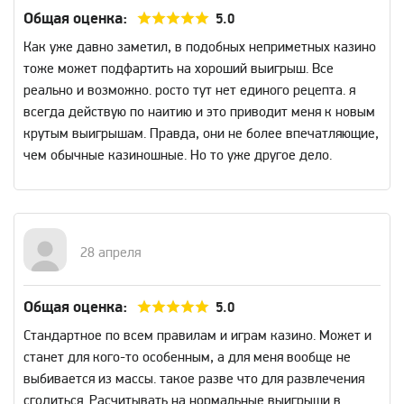
Общая оценка:
5.0
Как уже давно заметил, в подобных неприметных казино
тоже может подфартить на хороший выигрыш. Все
реально и возможно. росто тут нет единого рецепта. я
всегда действую по наитию и это приводит меня к новым
крутым выигрышам. Правда, они не более впечатляющие,
чем обычные казиношные. Но то уже другое дело.
28 апреля
Общая оценка:
5.0
Стандартное по всем правилам и играм казино. Может и
станет для кого-то особенным, а для меня вообще не
выбивается из массы. такое разве что для развлечения
сгодиться. Расчитывать на нормальные выигрыши в