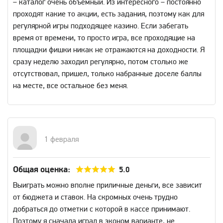
– каталог очень объемный. Из интересного – постоянно
проходят какие то акции, есть задания, поэтому как для
регулярной игры подходящее казино. Если забегать
время от времени, то просто игра, все проходящие на
площадки фишки никак не отражаются на доходности. Я
сразу неделю заходил регулярно, потом столько же
отсутствовал, пришел, только набранные доселе баллы
на месте, все остальное без меня.
1 февраля
Общая оценка:
5.0
Выиграть можно вполне приличные деньги, все зависит
от бюджета и ставок. На скромных очень трудно
добраться до отметки с которой в кассе принимают.
Поэтому я сначала играл в эконом варианте, не