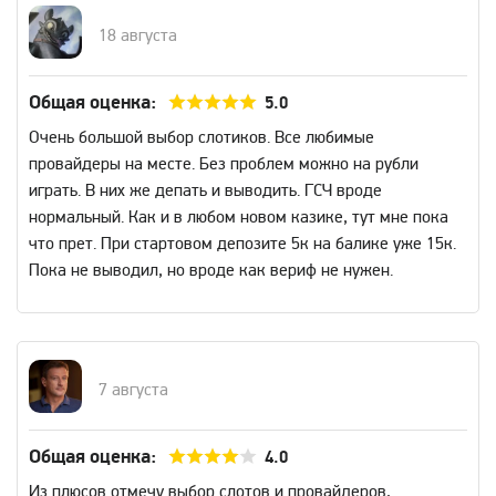
18 августа
Общая оценка:
5.0
Очень большой выбор слотиков. Все любимые
провайдеры на месте. Без проблем можно на рубли
играть. В них же депать и выводить. ГСЧ вроде
нормальный. Как и в любом новом казике, тут мне пока
что прет. При стартовом депозите 5к на балике уже 15к.
Пока не выводил, но вроде как вериф не нужен.
7 августа
Общая оценка:
4.0
Из плюсов отмечу выбор слотов и провайдеров,