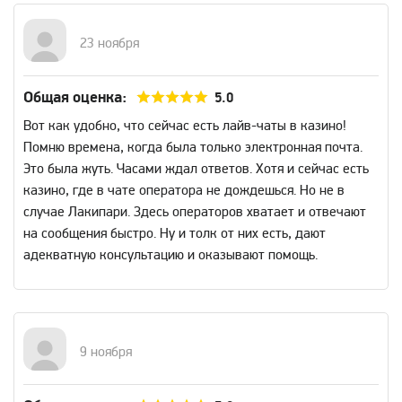
23 ноября
Общая оценка:
5.0
Вот как удобно, что сейчас есть лайв-чаты в казино!
Помню времена, когда была только электронная почта.
Это была жуть. Часами ждал ответов. Хотя и сейчас есть
казино, где в чате оператора не дождешься. Но не в
случае Лакипари. Здесь операторов хватает и отвечают
на сообщения быстро. Ну и толк от них есть, дают
адекватную консультацию и оказывают помощь.
9 ноября