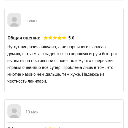
5 июня
Общая оценка:
5.0
Ну тут лицензия анжуана, а не паршивого кюрасао.
думаю, есть смысл надеяться на хорошую игру и быстрые
выплаты на постоянной основе. потому что с первыми
играми очевидно все супер. Проблема лишь в том, что
многие казино чем дальше, тем хуже. Надеюсь на
честность лакипари.
19 мая