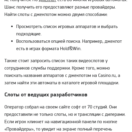
Шанс получить его предоставляют разные провайдеры.
Найти слоты с джекпотом можно двумя способами:
Просмотреть список игровых аппаратов и выбрать
подходящие.
Воспользоваться опцией поиска. Например, джекпот
есть в играх формата Hold&Win.
Также стоит запросить список таких видеослотов у
сотрудников службы поддержки. Кроме того, можно
поискать названия аппаратов с джекпотом на Casino.ru, а
затем найти эти автоматы в каталоге игровой площадки.
Слоты от ведущих разработчиков
Оператор собрал на своем сайте софт от 70 студий. Они
предоставили не только слоты, но и трансляции с дилерами.
Если игрок кликнет на навигационной панели по кнопке
«Провайдеры», то увидит на экране полный перечень