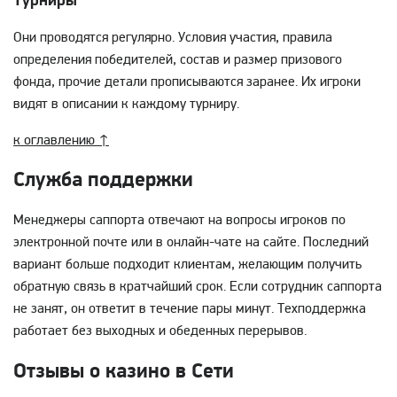
Турниры
Они проводятся регулярно. Условия участия, правила
определения победителей, состав и размер призового
фонда, прочие детали прописываются заранее. Их игроки
видят в описании к каждому турниру.
к оглавлению ↑
Служба поддержки
Менеджеры саппорта отвечают на вопросы игроков по
электронной почте или в онлайн-чате на сайте. Последний
вариант больше подходит клиентам, желающим получить
обратную связь в кратчайший срок. Если сотрудник саппорта
не занят, он ответит в течение пары минут. Техподдержка
работает без выходных и обеденных перерывов.
Отзывы о казино в Сети