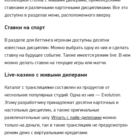
коллекцией столов с живыми дилерами, букмекерскими
ставками и различными карточными дисциплинами. Все это
доступно в разделах меню, расположенного вверху.
Ставки на спорт
В разделе для беттинга игрокам доступны десятки
известных дисциплин. Можно выбрать одну из них и сделать
ставку на будущее событие. Также имеется режим live. В нем
можно делать ставки на текущие игры или матчи.
Live-казино с живыми дилерами
Каталог с трансляциями составлен из продуктов от
нескольких популярных студий. Одна из них — Evolution.
Этому разработчику принадлежат десятки карточных и
настольных дисциплин, а также оригинальные
развлекательные шоу.
Играть с лайв-дилерами
можно
только на деньги, так в таких трансляциях не предусмотрен
режим демо с виртуальными кредитами.