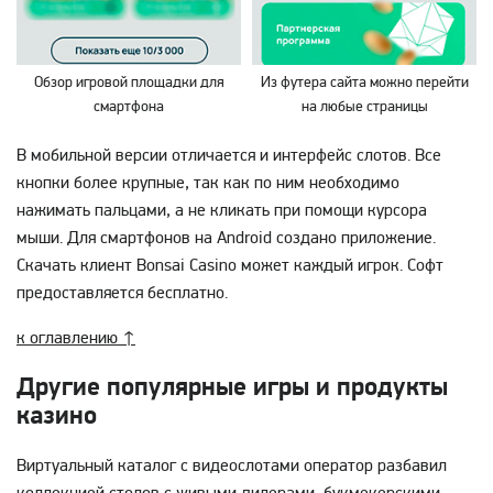
Обзор игровой площадки для
Из футера сайта можно перейти
смартфона
на любые страницы
В мобильной версии отличается и интерфейс слотов. Все
кнопки более крупные, так как по ним необходимо
нажимать пальцами, а не кликать при помощи курсора
мыши. Для смартфонов на Android создано приложение.
Скачать клиент Bonsai Casino может каждый игрок. Софт
предоставляется бесплатно.
к оглавлению ↑
Другие популярные игры и продукты
казино
Виртуальный каталог с видеослотами оператор разбавил