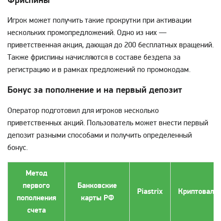
Фриспины
Игрок может получить такие прокрутки при активации
нескольких промопредложений. Одно из них —
приветственная акция, дающая до 200 бесплатных вращений.
Также фриспины начисляются в составе бездепа за
регистрацию и в рамках предложений по промокодам.
Бонус за пополнение и на первый депозит
Оператор подготовил для игроков несколько
приветственных акций. Пользователь может внести первый
депозит разными способами и получить определенный
бонус.
Метод
первого
Банковские
Piastrix
Криптовалю
пополнения
карты РФ
счета