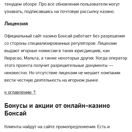
текущем обзоре. Про все обновления пользователи могут
узнавать, подписавшись на почтовую рассылку казино.
Лицензия
Официальный сайт казино Бонсай работает без разрешения
со стороны специализированных регуляторов. Лицензии
выдают игорные комиссии в таких юрисдикциях, как
Кюрасао, Мальта, а также некоторых других. Когда оператор
этого проекта получит разрешительные документы —
неизвестно. Но отсутствие лицензии не мешает компании
вести честную деятельность на игорном рынке.
к оглавлению ↑
Бонусы и акции от онлайн-казино
Бонсай
Клиенты найдут на сайте промопредложения. Есть и