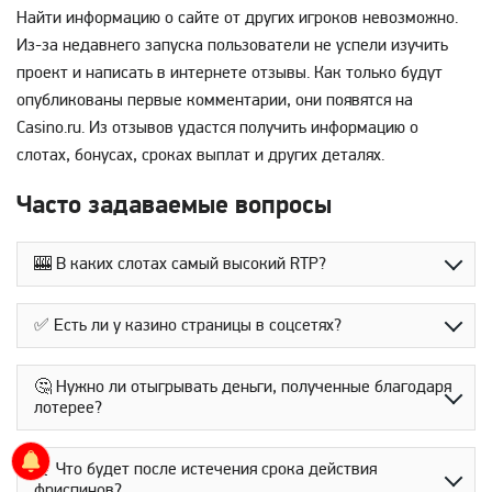
Найти информацию о сайте от других игроков невозможно.
Из-за недавнего запуска пользователи не успели изучить
проект и написать в интернете отзывы. Как только будут
опубликованы первые комментарии, они появятся на
Casino.ru. Из отзывов удастся получить информацию о
слотах, бонусах, сроках выплат и других деталях.
Часто задаваемые вопросы
🎰 В каких слотах самый высокий RTP?
✅ Есть ли у казино страницы в соцсетях?
🤔 Нужно ли отыгрывать деньги, полученные благодаря
лотерее?
⏰ Что будет после истечения срока действия
фриспинов?