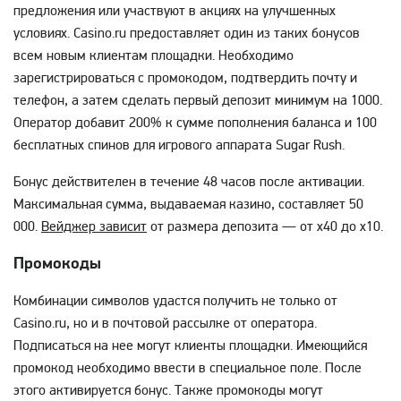
предложения или участвуют в акциях на улучшенных
условиях. Casino.ru предоставляет один из таких бонусов
всем новым клиентам площадки. Необходимо
зарегистрироваться с промокодом, подтвердить почту и
телефон, а затем сделать первый депозит минимум на 1000.
Оператор добавит 200% к сумме пополнения баланса и 100
бесплатных спинов для игрового аппарата Sugar Rush.
Бонус действителен в течение 48 часов после активации.
Максимальная сумма, выдаваемая казино, составляет 50
000.
Вейджер зависит
от размера депозита — от х40 до х10.
Промокоды
Комбинации символов удастся получить не только от
Casino.ru, но и в почтовой рассылке от оператора.
Подписаться на нее могут клиенты площадки. Имеющийся
промокод необходимо ввести в специальное поле. После
этого активируется бонус. Также промокоды могут