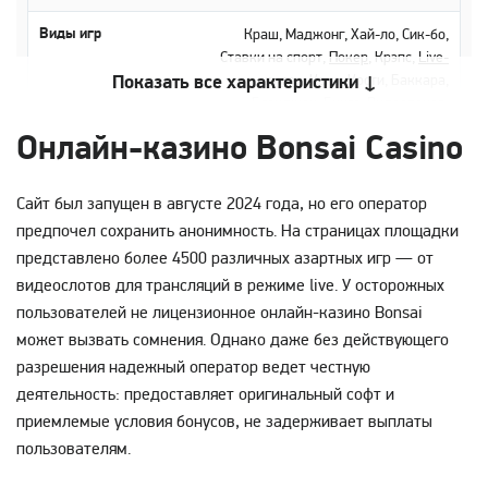
Виды игр
Краш,
Маджонг,
Хай-ло,
Сик-бо,
Ставки на спорт,
Покер
,
Крэпс,
Live-
Показать все характеристики ↓
дилер
,
Кено,
Кости,
Баккара,
Блэкджек
,
Бинго
,
Видеопокер,
Рулетка
,
Игровые автоматы
Онлайн-казино Bonsai Casino
Провайдеры
Endorphina
,
Igrosoft
,
BNG
,
Thunderkick
,
Spinomenal
,
PG SOFT
,
KA
Сайт был запущен в августе 2024 года, но его оператор
Gaming
,
Inbet
,
5MEN
,
Mancala Gaming
,
предпочел сохранить анонимность. На страницах площадки
Onlyplay
представлено более 4500 различных азартных игр — от
видеослотов для трансляций в режиме live. У осторожных
Количество игр
3769
пользователей не лицензионное онлайн-казино Bonsai
Языки
Казахский,
Узбекский,
может вызвать сомнения. Однако даже без действующего
Азербайджанский,
Русский
разрешения надежный оператор ведет честную
деятельность: предоставляет оригинальный софт и
Приложение
Android
, Windows, Telegram
приемлемые условия бонусов, не задерживает выплаты
Не рекомендуется
Да
пользователям.