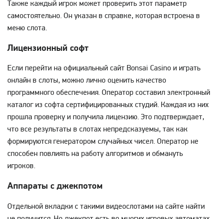
Также каждый игрок может проверить этот параметр
самостоятельно. Он указан в справке, которая встроена в
меню слота.
Лицензионный софт
Если перейти на официальный сайт Bonsai Casino и играть
онлайн в слоты, можно лично оценить качество
программного обеспечения. Оператор составил электронный
каталог из софта сертифицированных студий. Каждая из них
прошла проверку и получила лицензию. Это подтверждает,
что все результаты в слотах непредсказуемы, так как
формируются генератором случайных чисел. Оператор не
способен повлиять на работу алгоритмов и обмануть
игроков.
Аппараты с джекпотом
Отдельной вкладки с такими видеослотами на сайте найти
не получится. Но
джекпот
есть во многих игровых автоматах.