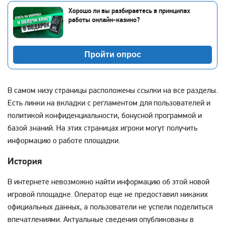
Хорошо ли вы разбираетесь в принципах
работы онлайн-казино?
Пройти опрос
В самом низу страницы расположены ссылки на все разделы.
Есть линки на вкладки с регламентом для пользователей и
политикой конфиденциальности, бонусной программой и
базой знаний. На этих страницах игроки могут получить
информацию о работе площадки.
История
В интернете невозможно найти информацию об этой новой
игровой площадке. Оператор еще не предоставил никаких
официальных данных, а пользователи не успели поделиться
впечатлениями. Актуальные сведения опубликованы в