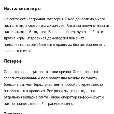
Настольные игры
На сайте есть подобная категория. В нее добавлено много
настольных и карточных дисциплин. Самыми популярными из
них считаются блэкджек, баккара, покер, рулетка. Есть и
другие игры. Встроенная демоверсия поможет
пользователям разобраться в правилах без потери денег с
главного счета.
Лотереи
Оператор проводит розыгрыши призов. Они позволяют
зарегистрированным пользователям казино получать
большие суммы. Перед участием в любой лотерее можно
разобраться в правилах. Все розыгрыши проходят на
отдельной вкладке сайта Также оператор информирует о
них на приветственной странице казино.