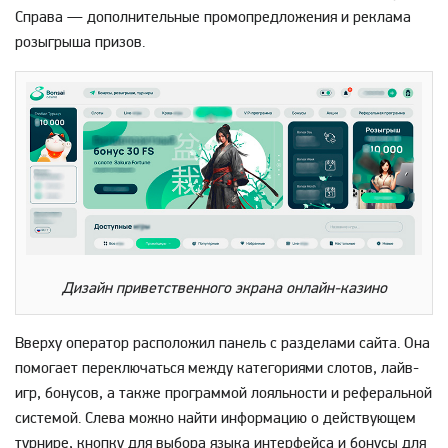
Справа — дополнительные промопредложения и реклама
розыгрыша призов.
Дизайн приветственного экрана онлайн-казино
Вверху оператор расположил панель с разделами сайта. Она
помогает переключаться между категориями слотов, лайв-
игр, бонусов, а также программой лояльности и реферальной
системой. Слева можно найти информацию о действующем
турнире, кнопку для выбора языка интерфейса и бонусы для