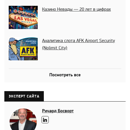
Казино Невады — 20 лет в цифрах
Аналитика слота AFK Airport Security
(Nolimit City)
Посмотреть все
ЭКСПЕРТ САЙТА
Ричард Босворт