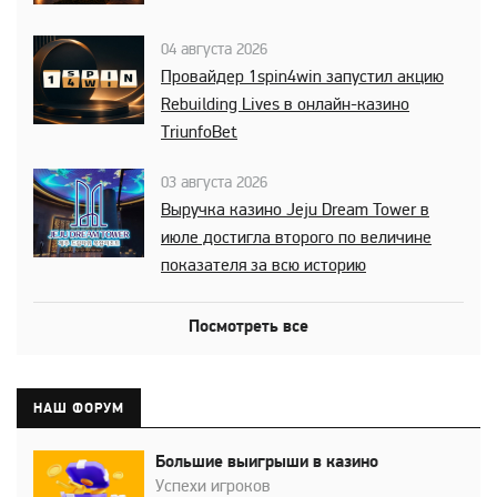
04 августа 2026
Провайдер 1spin4win запустил акцию
Rebuilding Lives в онлайн-казино
TriunfoBet
03 августа 2026
Выручка казино Jeju Dream Tower в
июле достигла второго по величине
показателя за всю историю
Посмотреть все
НАШ ФОРУМ
Большие выигрыши в казино
Успехи игроков