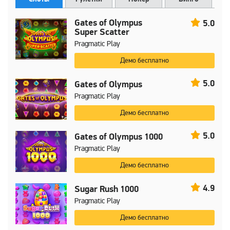
Провайдеры
Betsoft
,
BGaming
,
Pragmatic Play
,
Endorphina
,
Amusnet
,
Belatra
,
1x2
Gates of Olympus
5.0
Super Scatter
Gaming
,
Booming Games
,
Evolution
Gaming
,
Playson
,
Red Rake
,
ELK
Pragmatic Play
Studios
,
Kalamba Games
,
Nolimit City
,
Демо бесплатно
GameArt
,
Iron Dog Studio
,
Tom Horn
Gaming
,
Spinomenal
,
Platipus
,
Swintt
,
5.0
Gates of Olympus
Leap Gaming
,
Apollo Games
,
Mr.Slotty
,
RubyPlay
,
Play Pearls
,
Gluck-Gamevy
,
Pragmatic Play
Nucleus
,
Hacksaw Gaming
,
SmartSoft
Демо бесплатно
Games
,
Mascot
,
Caleta Gaming
,
Eurasian Gaming
,
Green Jade
,
Gaming
5.0
Gates of Olympus 1000
Corps
,
SlotMill
,
GameBeat
Pragmatic Play
Количество игр
3215
Демо бесплатно
Языки
Хинди,
Тайский,
Чешский,
4.9
Sugar Rush 1000
Французский,
Венгерский,
Турецкий,
Pragmatic Play
Японский,
Финский,
Норвежский,
Польский,
Португальский,
Демо бесплатно
Итальянский,
Испанский,
Немецкий,