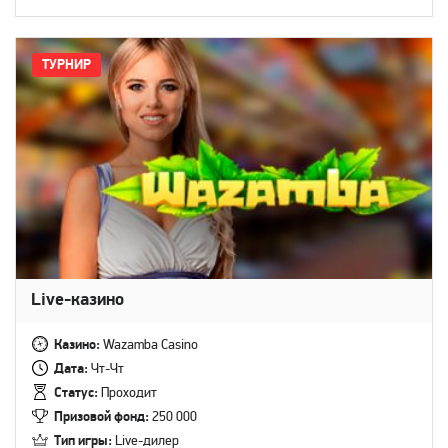
ТУРНИР
Live-казино
Казино:
Wazamba Casino
Дата:
Чт-Чт
Статус:
Проходит
Призовой фонд:
250 000
Тип игры:
Live-дилер