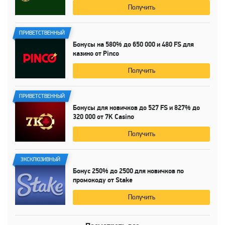
E-mail
Да
Получить
Телефон
Да
ПРИВЕТСТВЕННЫЙ
Бонусы на
580%
до
650 000
и
480 FS
для
Языки службы
Английский,
Русский
казино от Pinco
поддержки
Получить
ПРИВЕТСТВЕННЫЙ
ФИНАНСОВАЯ ИНФОРМАЦИЯ
Бонусы для новичков до
527 FS
и
827%
до
320 000
от
7K Casino
Мин. депозит:
10
Получить
Мин. сумма вывода:
10
ЭКСКЛЮЗИВНЫЙ
Валюта счета:
EUR
Бонус
250%
до
2500 для
новичков по
промокоду от Stake
Лимит на вывод
500 в день
средств:
Получить
Ограничение за
Без ограничений