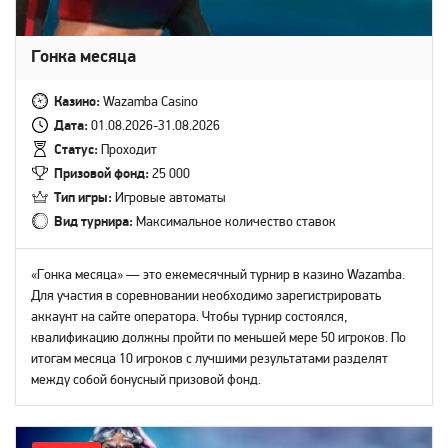
Гонка месяца
Казино:
Wazamba Casino
Дата:
01.08.2026-31.08.2026
Статус:
Проходит
Призовой фонд:
25 000
Тип игры:
Игровые автоматы
Вид турнира:
Максимальное количество ставок
«Гонка месяца» — это ежемесячный турнир в казино Wazamba.
Для участия в соревновании необходимо зарегистрировать
аккаунт на сайте оператора. Чтобы турнир состоялся,
квалификацию должны пройти по меньшей мере 50 игроков. По
итогам месяца 10 игроков с лучшими результатами разделят
между собой бонусный призовой фонд.