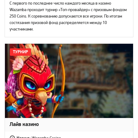
С первого по последнее число каждого месяца в казино
Wazamba проходит турнир «Топ-провайдер» с призовым фондом
250 Coins. К соревнованию допускаются все игроки. По итогам
состязания призовой фонд распределяется между 10
участниками.
ТУРНИР
Лайв казино