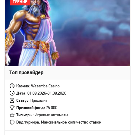
ТУРНИР
Топ провайдер
Казино:
Wazamba Casino
Дата:
01.08.2026-31.08.2026
Статус:
Проходит
Призовой фонд:
25 000
Тип игры:
Игровые автоматы
Вид турнира:
Максимальное количество ставок