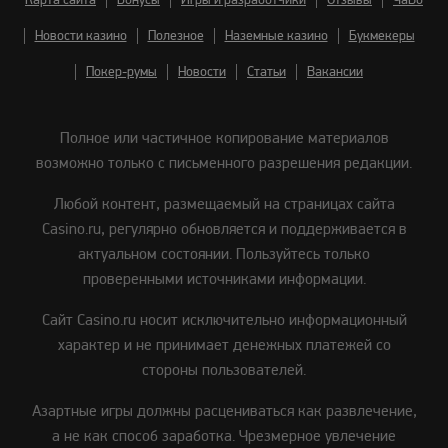
Новости казино
Полезное
Наземные казино
Букмекеры
Покер-румы
Новости
Статьи
Вакансии
Полное или частичное копирование материалов
возможно только с письменного разрешения редакции.
Любой контент, размещаемый на страницах сайта
Сasino.ru, регулярно обновляется и поддерживается в
актуальном состоянии. Пользуйтесь только
проверенными источниками информации.
Сайт Сasino.ru носит исключительно информационный
характер и не принимает денежных платежей со
стороны пользователей.
Азартные игры должны расцениваться как развлечение,
а не как способ заработка. Чрезмерное увлечение