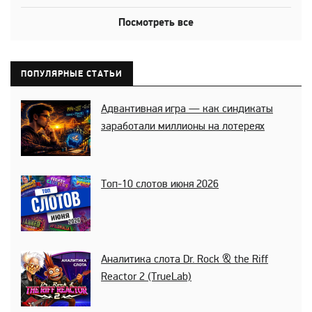
Посмотреть все
ПОПУЛЯРНЫЕ СТАТЬИ
Адвантивная игра — как синдикаты
заработали миллионы на лотереях
Топ-10 слотов июня 2026
Аналитика слота Dr. Rock & the Riff
Reactor 2 (TrueLab)