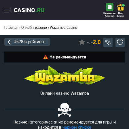
Казино на
Ваш
Android
бонус
Главная
›
Онлайн-казино
›
Wazamba Casino
2.0
#628 в рейтинге
Не рекомендуется
Онлайн казино Wazamba
Казино категорически не рекомендуется для игры и
находится в
черном списке