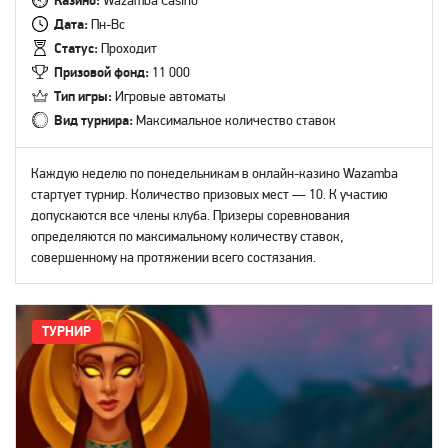
Казино:
Wazamba Casino
Дата:
Пн-Вс
Статус:
Проходит
Призовой фонд:
11 000
Тип игры:
Игровые автоматы
Вид турнира:
Максимальное количество ставок
Каждую неделю по понедельникам в онлайн-казино Wazamba
стартует турнир. Количество призовых мест — 10. К участию
допускаются все члены клуба. Призеры соревнования
определяются по максимальному количеству ставок,
совершенному на протяжении всего состязания.
ТУРНИР