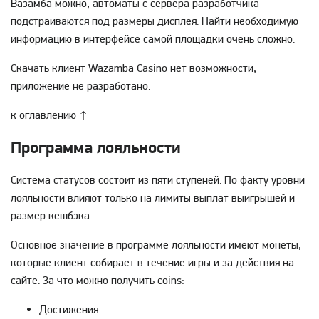
Вазамба можно, автоматы с сервера разработчика
подстраиваются под размеры дисплея. Найти необходимую
информацию в интерфейсе самой площадки очень сложно.
Скачать клиент Wazamba Casino нет возможности,
приложение не разработано.
к оглавлению ↑
Программа лояльности
Система статусов состоит из пяти ступеней. По факту уровни
лояльности влияют только на лимиты выплат выигрышей и
размер кешбэка.
Основное значение в программе лояльности имеют монеты,
которые клиент собирает в течение игры и за действия на
сайте. За что можно получить coins:
Достижения.