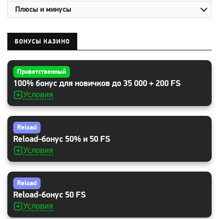
Плюсы и минусы
Россия, Украина, Беларусь, Литва, Молдова, Эстония, Бельгия,
Болгария, Великобритания, Дания и еще +13 стран
БОНУСЫ КАЗИНО
СЛУЖБА ПОДДЕРЖКИ
Приветственный
100% бонус для новичков до 35 000 + 200 FS
Live Chat
Да
Условия
E-mail
Да
Reload
Телефон
Да
Reload-бонус 50% и 50 FS
Условия
Языки службы
Английский,
Русский
поддержки
Reload
Reload-бонус 50 FS
ФИНАНСОВАЯ ИНФОРМАЦИЯ
Условия