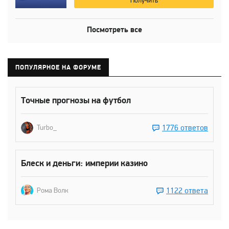
Получить
Посмотреть все
ПОПУЛЯРНОЕ НА ФОРУМЕ
Точные прогнозы на футбол
1776 ответов
Turbo_
Блеск и деньги: империи казино
1122 ответа
Рома Волк