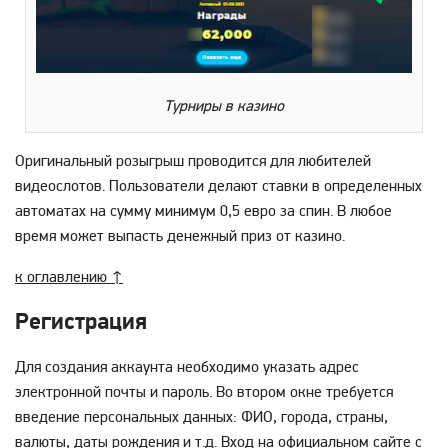
Турниры в казино
Оригинальный розыгрыш проводится для любителей
видеослотов. Пользователи делают ставки в определенных
автоматах на сумму минимум 0,5 евро за спин. В любое
время может выпасть денежный приз от казино.
к оглавлению ↑
Регистрация
Для создания аккаунта необходимо указать адрес
электронной почты и пароль. Во втором окне требуется
введение персональных данных: ФИО, города, страны,
валюты, даты рождения и т.д. Вход на официальном сайте с