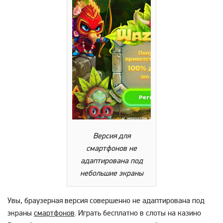
Версия для
смартфонов не
адаптирована под
небольшие экраны
Увы, браузерная версия совершенно не адаптирована под
экраны
смартфонов
. Играть бесплатно в слоты на казино