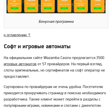
Бонусная программа
к оглавлению ↑
Софт и игровые автоматы
На официальном сайте Wazamba Casino предлагается 3500
игровых автоматов
от 57 провайдеров. На первый взгляд,
слоты оригинальные, но сертификатов на софт оператор не
предоставляет.
Сортировка по провайдерам не очень удобна. Посетителю
приходится прокручивать страницу в поисках необходимого
разработчика. Также клиент может перейти в разделы с
популярными играми, новинками и слотами с джекпотом.