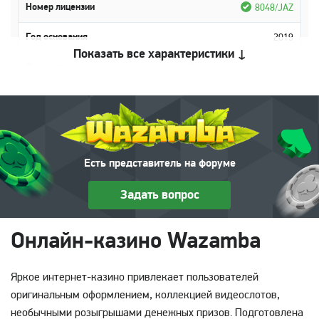
Номер лицензии
8048/JAZ
Год основания
2019
Показать все характеристики ↓
Виды игр
Колесо Фортуны,
Хай-ло,
Сик-бо,
Ставки на спорт,
Покер
,
Крэпс,
Live-
дилер
,
Скретч-карты,
Кено,
Кости,
Баккара,
Блэкджек
,
Бинго
,
Видеопокер,
Рулетка
,
Игровые
автоматы
Есть представитель на форуме
Провайдеры
Betsoft
,
BGaming
,
Pragmatic Play
,
Endorphina
,
Amusnet
,
Belatra
,
1x2
Задать вопрос
Gaming
,
Booming Games
,
Evolution
Gaming
,
Playson
,
Red Rake
,
ELK
Studios
,
Kalamba Games
,
Nolimit City
,
Онлайн-казино Wazamba
GameArt
,
Iron Dog Studio
,
Tom Horn
Gaming
,
Spinomenal
,
Platipus
,
Swintt
,
Яркое интернет-казино привлекает пользователей
Leap Gaming
,
Apollo Games
,
Mr.Slotty
,
RubyPlay
,
Play Pearls
,
Gluck-Gamevy
,
оригинальным оформлением, коллекцией видеослотов,
Nucleus
,
Hacksaw Gaming
,
SmartSoft
необычными розыгрышами денежных призов. Подготовлена