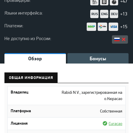
Провайдеры:
+47
Языки интерфейса:
+13
RUS
ENG
DEU
Платежи:
+15
Не доступно из России:
Обзор
Бонусы
ОБЩАЯ ИНФОРМАЦИЯ
Владелец
Rabidi N.V., зарегистрированная на
о.Кюрасао
Платформа
Собственная
Лицензия
Curacao