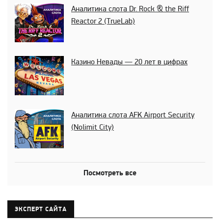
Аналитика слота Dr. Rock & the Riff
Reactor 2 (TrueLab)
Казино Невады — 20 лет в цифрах
Аналитика слота AFK Airport Security
(Nolimit City)
Посмотреть все
ЭКСПЕРТ САЙТА