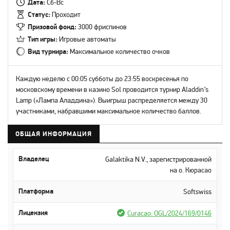
Дата:
Сб-Вс
Статус:
Проходит
Призовой фонд:
3000 фриспинов
Тип игры:
Игровые автоматы
Вид турнира:
Максимальное количество очков
Каждую неделю с 00:05 субботы до 23:55 воскресенья по
московскому времени в казино Sol проводится турнир Aladdin’s
Lamp («Лампа Аладдина»). Выигрыш распределяется между 30
участниками, набравшими максимальное количество баллов.
ОБЩАЯ ИНФОРМАЦИЯ
Владелец
Galaktika N.V., зарегистрированной
на о. Кюрасао
Платформа
Softswiss
Лицензия
Curacao: OGL/2024/169/0146