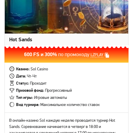
Hot Sands
600 FS и 300%
по промокоду
LZPLAY
Казино:
Sol Casino
Дата:
Чт-Чт
Статус:
Проходит
Призовой фонд:
Прогрессивный
Тип игры:
Игровые автоматы
Вид турнира:
Максимальное количество ставок
В онлайн-казино Sol каждую неделю проводится турнир Hot
Sands. Соревнование начинается в четверг в 18:00 и
заканчивается в следующий четверг в 17:00 по московскому