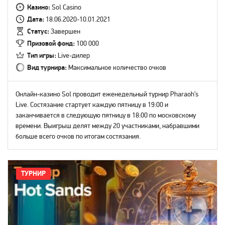
Казино:
Sol Casino
Дата:
18.06.2020-10.01.2021
Статус:
Завершен
Призовой фонд:
100 000
Тип игры:
Live-дилер
Вид турнира:
Максимальное количество очков
Онлайн-казино Sol проводит еженедельный турнир Pharaoh’s
Live. Состязание стартует каждую пятницу в 19:00 и
заканчивается в следующую пятницу в 18:00 по московскому
времени. Выигрыш делят между 20 участниками, набравшими
больше всего очков по итогам состязания.
ТУРНИР