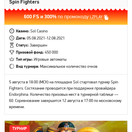
Spin Fighters
600 FS и 300%
по промокоду
LZPLAY
Казино:
Sol Casino
Дата:
05.08.2021-12.08.2021
Статус:
Завершен
Призовой фонд:
450 000
Тип игры:
Игровые автоматы
Вид турнира:
Максимальное количество очков
5 августа в 18:00 (МСК) на площадке Sol стартовал турнир Spin
Fighters. Состязание проводится при поддержке провайдера
Endorphina. Количество призовых мест в турнирной таблице —
60. Соревнование завершится 12 августа в 17:00 по московскому
времени.
ТУРНИР