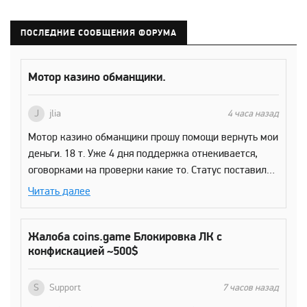
ПОСЛЕДНИЕ СООБЩЕНИЯ ФОРУМА
Мотор казино обманщики.
J
jlia
4 часа назад
Мотор казино обманщики прошу помощи вернуть мои
деньги. 18 т. Уже 4 дня поддержка отнекивается,
оговорками на проверки какие то. Статус поставили
успешно, но ничего не скинули.Вип поддержка
Читать далее
Морочит мне голову, на обращения толком не
отвечают одни шаблоны, деньги не возврощают.
Прошу обратить внимание на это казино.
Жалоба coins.game Блокировка ЛК с
конфискацией ~500$
S
Support
7 часов назад