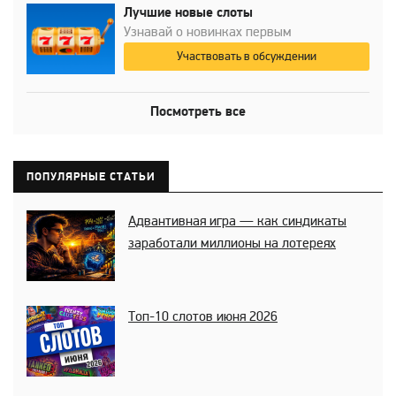
Лучшие новые слоты
Узнавай о новинках первым
Участвовать в обсуждении
Посмотреть все
ПОПУЛЯРНЫЕ СТАТЬИ
Адвантивная игра — как синдикаты
заработали миллионы на лотереях
Топ-10 слотов июня 2026