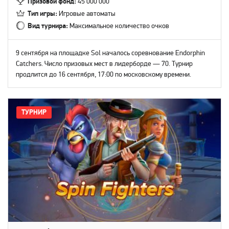
Призовой фонд:
45 000 000
Тип игры:
Игровые автоматы
Вид турнира:
Максимальное количество очков
9 сентября на площадке Sol началось соревнование Endorphin
Catchers. Число призовых мест в лидерборде — 70. Турнир
продлится до 16 сентября, 17:00 по московскому времени.
ТУРНИР