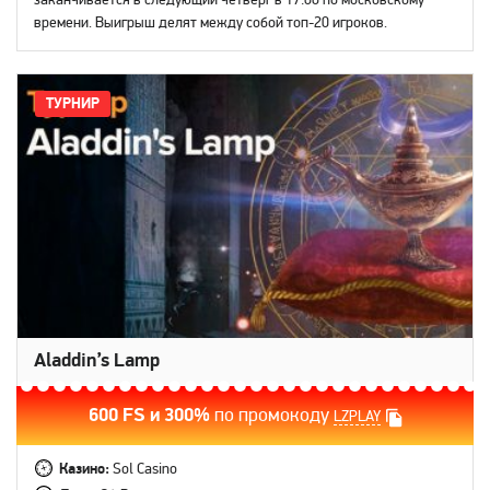
времени. Выигрыш делят между собой топ-20 игроков.
ТУРНИР
Aladdin’s Lamp
600 FS и 300%
по промокоду
LZPLAY
Казино:
Sol Casino