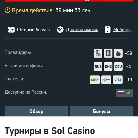
59 мин 52 сек
Щедрые бонусы
Для экономных
Мобильная 
Провайдеры:
+59
Языки интерфейса:
+4
RUS
ENG
DEU
Платежи:
+19
Доступно из России:
Обзор
Бонусы
Турниры в Sol Casino