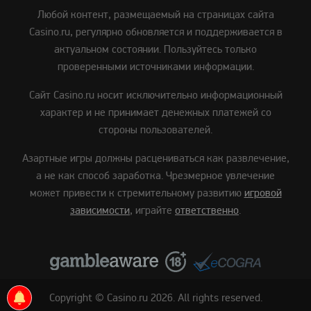
Любой контент, размещаемый на страницах сайта
Сasino.ru, регулярно обновляется и поддерживается в
актуальном состоянии. Пользуйтесь только
проверенными источниками информации.
Сайт Сasino.ru носит исключительно информационный
характер и не принимает денежных платежей со
стороны пользователей.
Азартные игры должны расцениваться как развлечение,
а не как способ заработка. Чрезмерное увлечение
может привести к стремительному развитию
игровой
зависимости
, играйте
ответственно
.
Copyright © Casino.ru 2026. All rights reserved.