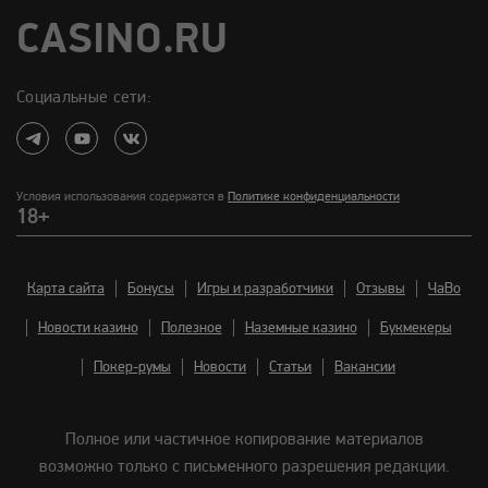
CASINO.RU
Социальные сети:
Условия использования содержатся в
Политике конфиденциальности
18+
Карта сайта
Бонусы
Игры и разработчики
Отзывы
ЧаВо
Новости казино
Полезное
Наземные казино
Букмекеры
Покер-румы
Новости
Статьи
Вакансии
Полное или частичное копирование материалов
возможно только с письменного разрешения редакции.