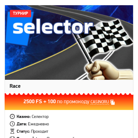
ТУРНИР
Race
2500 FS + 100
по промокоду
CASINORU
Казино:
Селектор
Дата:
Ежедневно
Статус:
Проходит