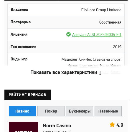
Владелец
Elsikora Group Limitada
Платформа
Собственная
Лицензия
Анжуан: ALSI-202503005-FI1
Год основания
2019
Виды игр
Маджонг,
Сик-бо,
Ставки на спорт,
Крэпс,
Live-дилер
,
Кено,
Кости,
Показать все характеристики ↓
Баккара,
Блэкджек
,
Бинго
,
Видеопокер,
Рулетка
,
Игровые
автоматы
РЕЙТИНГ БРЕНДОВ
Провайдеры
Betsoft
,
BGaming
,
Pragmatic Play
,
Endorphina
,
Igrosoft
,
NetEnt
,
Amusnet
,
NOVOMATIC
,
Amatic
,
Belatra
,
Fugaso
,
Казино
Покер
Букмекеры
Наземные
Booming Games
,
Microgaming
,
Playtech
,
Quickspin
,
Yggdrasil Gaming
,
4.9
Norm Casino
Evoplay
,
Play'n GO
,
Playson
,
Red Tiger
,