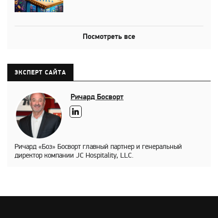
Посмотреть все
ЭКСПЕРТ САЙТА
Ричард Босворт
Ричард «Боз» Босворт главный партнер и генеральный
директор компании JC Hospitality, LLC.