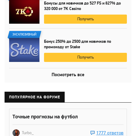
Бонусы для новичков до
527 FS
и
827%
до
320 000
от
7K Casino
Получить
ЭКСКЛЮЗИВНЫЙ
Бонус
250%
до
2500 для
новичков по
промокоду от Stake
Получить
Посмотреть все
ПОПУЛЯРНОЕ НА ФОРУМЕ
Точные прогнозы на футбол
1777 ответов
Turbo_