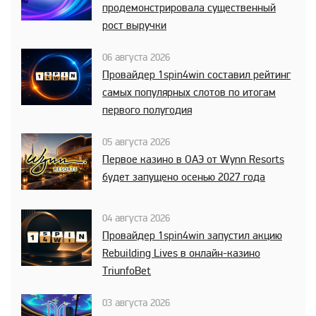
продемонстрировала существенный
рост выручки
06 августа 2026
Провайдер 1spin4win составил рейтинг
самых популярных слотов по итогам
первого полугодия
05 августа 2026
Первое казино в ОАЭ от Wynn Resorts
будет запущено осенью 2027 года
04 августа 2026
Провайдер 1spin4win запустил акцию
Rebuilding Lives в онлайн-казино
TriunfoBet
03 августа 2026