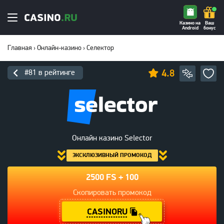
Казино на
Ваш
Android
бонус
Главная
›
Онлайн-казино
›
Селектор
4.8
#81 в рейтинге
Онлайн казино Selector
ЭКСКЛЮЗИВНЫЙ ПРОМОКОД
2500 FS + 100
Скопировать промокод
CASINORU