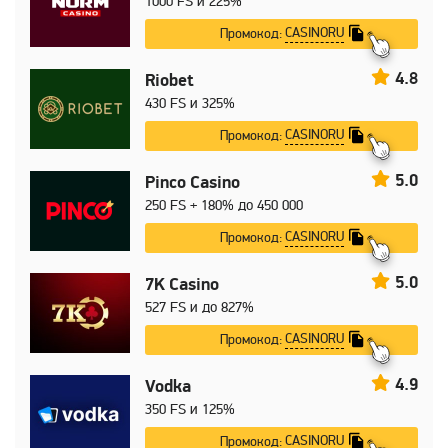
1000 FS и 225%
Habanero
,
Kalamba Games
,
Big Time
Gaming
,
Nolimit City
,
Thunderkick
,
CASINORU
Промокод:
GameArt
,
Tom Horn Gaming
,
Spinomenal
,
Gamomat
,
PG SOFT
,
KA
4.8
Riobet
Gaming
,
Fazi
,
Hacksaw Gaming
,
RTG
430 FS и 325%
Slots
,
Mascot
,
Truelab
,
Mancala
Gaming
,
Triple Cherry
,
Amigo Gaming
,
CASINORU
Промокод:
Onlyplay
,
Gamzix
,
SlotMill
,
1spin4win
,
GameBeat
,
Zillion Games
5.0
Pinco Casino
250 FS + 180% до 450 000
Количество игр
8674
CASINORU
Промокод:
Языки
Африкаанс,
Нидерландский,
Эстонский,
Филиппинский,
5.0
7K Casino
Македонский,
Таджикский,
Датский,
527 FS и до 827%
Армянский,
Хинди,
Иврит,
CASINORU
Промокод:
Индонезийский,
Казахский,
Латышский,
Корейский,
Грузинский,
4.9
Vodka
Узбекский,
Вьетнамский,
Сербский,
Греческий,
Чешский,
Литовский,
350 FS и 125%
Французский,
Азербайджанский,
CASINORU
Промокод:
Венгерский,
Турецкий,
Китайский,