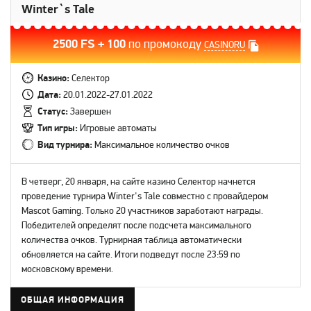
Winter`s Tale
2500 FS + 100
по промокоду
CASINORU
Казино:
Селектор
Дата:
20.01.2022-27.01.2022
Статус:
Завершен
Тип игры:
Игровые автоматы
Вид турнира:
Максимальное количество очков
В четверг, 20 января, на сайте казино Селектор начнется
проведение турнира Winter's Tale совместно с провайдером
Mascot Gaming. Только 20 участников заработают награды.
Победителей определят после подсчета максимального
количества очков. Турнирная таблица автоматически
обновляется на сайте. Итоги подведут после 23:59 по
московскому времени.
ОБЩАЯ ИНФОРМАЦИЯ