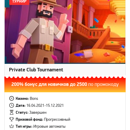
ТУРНИР
Private Club Tournament
200% бонус для новичков до 2500
по промокоду
Казино:
Bons
Дата:
16.04.2021-15.12.2021
Статус:
Завершен
Призовой фонд:
Прогрессивный
Тип игры:
Игровые автоматы