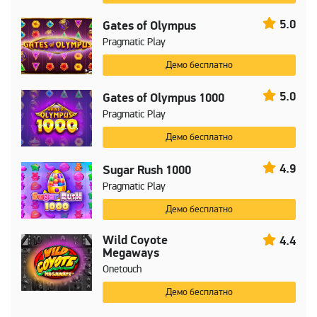
Ограничение за
Без ограничений
5.0
Gates of Olympus
транзакцию:
Pragmatic Play
Способы пополнения
Мир, СБП,
Visa
,
Mastercard
, Tether,
Демо бесплатно
Bitcoin
,
Ethereum
,
Dogecoin
,
Skrill
,
Ripple,
Litecoin
, Neteller, ecoPayz,
5.0
Gates of Olympus 1000
Piastrix, Sky Pay, Криптовалюта,
Pragmatic Play
VouWallet, Binance Pay, Whalet
Демо бесплатно
Способы вывода
Мир, СБП,
Visa
,
Mastercard
, Tether,
4.9
Bitcoin
,
Ethereum
,
Dogecoin
,
Skrill
,
Sugar Rush 1000
Ripple,
Litecoin
, Neteller, ecoPayz,
Pragmatic Play
Piastrix, Криптовалюта, VouWallet,
Демо бесплатно
Whalet
Wild Coyote
4.4
Скорость выплат:
0-1 часов
Megaways
Onetouch
Демо бесплатно