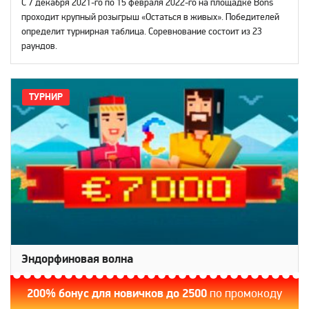
C 7 декабря 2021-го по 15 февраля 2022-го на площадке Bons
проходит крупный розыгрыш «Остаться в живых». Победителей
определит турнирная таблица. Соревнование состоит из 23
раундов.
ТУРНИР
Эндорфиновая волна
200% бонус для новичков до 2500
по промокоду