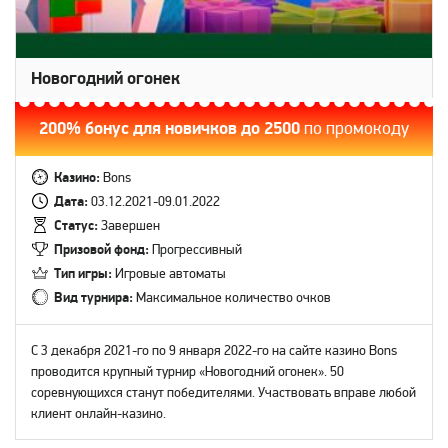
Новогодний огонек
200% бонус для новичков до 2500
по промокоду
Казино:
Bons
Дата:
03.12.2021-09.01.2022
Статус:
Завершен
Призовой фонд:
Прогрессивный
Тип игры:
Игровые автоматы
Вид турнира:
Максимальное количество очков
С 3 декабря 2021-го по 9 января 2022-го на сайте казино Bons
проводится крупный турнир «Новогодний огонек». 50
соревнующихся станут победителями. Участвовать вправе любой
клиент онлайн-казино.