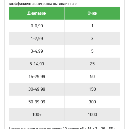
коэффициента выигрыша выглядит так:
Диапазон
Очки
0-0,99
1
1-2,99
3
3-4,99
5
5-14,99
25
15-29,99
50
30-49,99
150
50-99,99
300
100+
1000
Например, если участник ловит 10 ставок х6 + 16 + 7 + 26 + 55 +