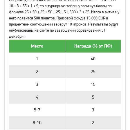
10 + 3 + 55 + 1 + 9, то в турнирную таблицу запишут баллы по
формуле 25 + 50 + 25 + 50 + 25 + 5 + 300 + 3 + 25. Итого в активе у
него появится 508 поинтов. Призовой фонд в 15 000 EUR в
процентном соотношении заберут 10 игроков. Результаты будут
опубликованы на сайте по завершении соревнования 31
декабря:
Место
Награда (% от ПФ)
1
40
2
25
3
15
4
5
5-7
3
8-10
2