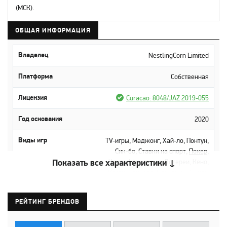
(МСК).
ОБЩАЯ ИНФОРМАЦИЯ
Владелец
NestlingCorn Limited
Платформа
Собственная
Лицензия
Curacao: 8048/JAZ 2019-055
Год основания
2020
Виды игр
TV-игры,
Маджонг,
Хай-ло,
Понтун,
Сик-бо,
Ставки на спорт,
Покер
,
Показать все характеристики ↓
Крэпс,
Live-дилер
,
Лотереи,
Кено,
Кости,
Баккара,
Блэкджек
,
Бинго
,
Видеопокер,
Рулетка
,
Игровые
автоматы
РЕЙТИНГ БРЕНДОВ
Провайдеры
Betsoft
,
BGaming
,
Pragmatic Play
,
Endorphina
,
Igrosoft
,
NetEnt
,
Amusnet
,