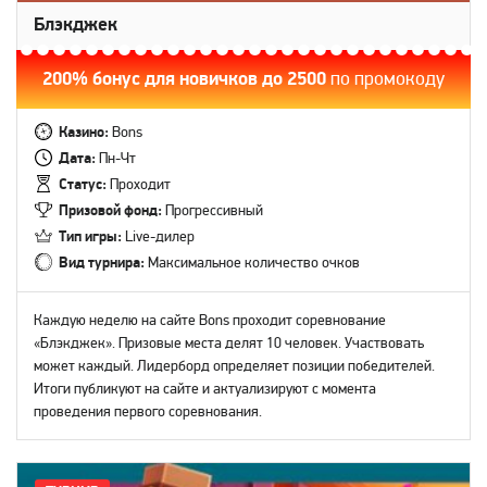
Блэкджек
200% бонус для новичков до 2500
по промокоду
Казино:
Bons
Дата:
Пн-Чт
Статус:
Проходит
Призовой фонд:
Прогрессивный
Тип игры:
Live-дилер
Вид турнира:
Максимальное количество очков
Каждую неделю на сайте Bons проходит соревнование
«Блэкджек». Призовые места делят 10 человек. Участвовать
может каждый. Лидерборд определяет позиции победителей.
Итоги публикуют на сайте и актуализируют с момента
проведения первого соревнования.