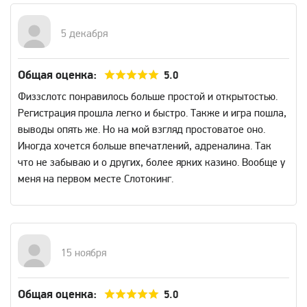
5 декабря
Общая оценка:
5.0
Физзслотс понравилось больше простой и открытостью.
Регистрация прошла легко и быстро. Также и игра пошла,
выводы опять же. Но на мой взгляд простоватое оно.
Иногда хочется больше впечатлений, адреналина. Так
что не забываю и о других, более ярких казино. Вообще у
меня на первом месте Слотокинг.
15 ноября
Общая оценка:
5.0