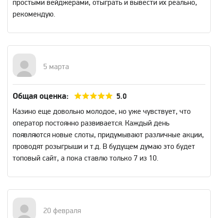
простыми вейджерами, отыграть и вывести их реально,
рекомендую.
5 марта
Общая оценка:
5.0
Казино еще довольно молодое, но уже чувствует, что
оператор постоянно развивается. Каждый день
появляются новые слоты, придумывают различные акции,
проводят розыгрыши и т.д. В будущем думаю это будет
топовый сайт, а пока ставлю только 7 из 10.
20 февраля