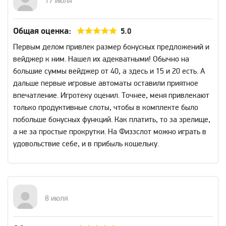
17 июля
Общая оценка:
5.0
Первым делом привлек размер бонусных предложений и
вейджер к ним. Нашел их адекватными! Обычно на
большие суммы вейджер от 40, а здесь и 15 и 20 есть. А
дальше первые игровые автоматы оставили приятное
впечатление. Игротеку оценил. Точнее, меня привлекают
только продуктивные слоты, чтобы в комплекте было
побольше бонусных функций. Как платить, то за зрелище,
а не за простые прокрутки. На Физзслот можно играть в
удовольствие себе, и в прибыль кошельку.
8 июля