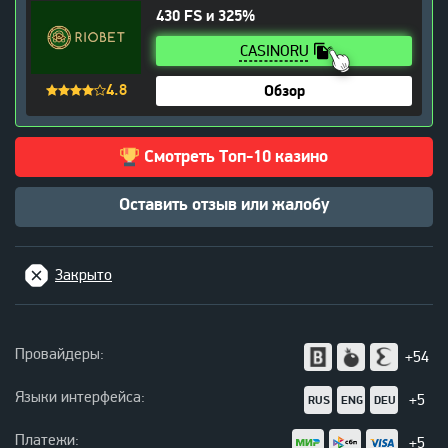
430 FS и 325%
CASINORU
4.8
Обзор
Смотреть Топ-10 казино
Оставить отзыв
или жалобу
Закрыто
Провайдеры:
+54
Языки интерфейса:
+5
RUS
ENG
DEU
Платежи:
+5