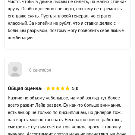
Чисто, чтобы в демке лысым не сидеть, на малых ставках
кручу. Особо в джекпот не верю, поэтому не стремлюсь
его даже снять. Пусть я плохой генерал, но стратег
классный. За копейки не рубят, что я ставки делаю с
большим разрывом, поэтому могу позволить себе любые
комбинации.
16 сентября
Общая оценка:
5.0
Казино по объему небольшое, на мой взгляд тут более
всего развит Лайв раздел. Еу как-то больше внимания,
есть выбор не только по дисциплинам, но дилеров тож,
как карты можно тасовать. Бесплатно они не работают,
смотреть с пустым счетом тож нельзя, просят ставочку
вначале. Ассортимент слотов меня не впечатлил, на фоне