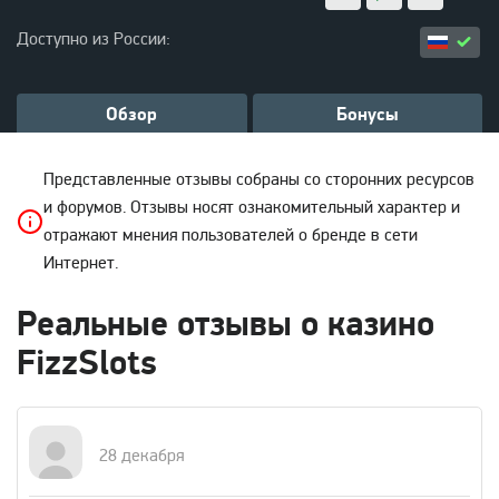
Доступно из России:
Обзор
Бонусы
Представленные отзывы собраны со сторонних ресурсов
и форумов. Отзывы носят ознакомительный характер и
отражают мнения пользователей о бренде в сети
Интернет.
Реальные отзывы о казино
FizzSlots
28 декабря