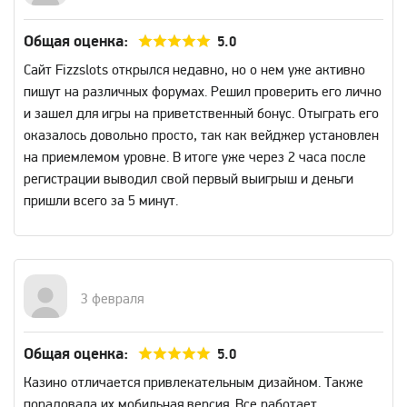
Общая оценка:
5.0
Сайт Fizzslots открылся недавно, но о нем уже активно
пишут на различных форумах. Решил проверить его лично
и зашел для игры на приветственный бонус. Отыграть его
оказалось довольно просто, так как вейджер установлен
на приемлемом уровне. В итоге уже через 2 часа после
регистрации выводил свой первый выигрыш и деньги
пришли всего за 5 минут.
3 февраля
Общая оценка:
5.0
Казино отличается привлекательным дизайном. Также
порадовала их мобильная версия. Все работает