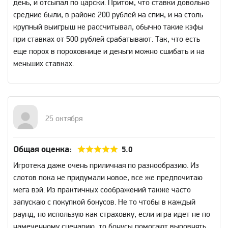
день, и отсыпал по царски. Притом, что ставки довольно
средние были, в районе 200 рублей на спин, и на столь
крупный выигрыш не рассчитывал, обычно такие кэфы
при ставках от 500 рублей срабатывают. Так, что есть
еще порох в пороховнице и деньги можно сшибать и на
меньших ставках.
25 октября
Общая оценка:
5.0
Игротека даже очень приличная по разнообразию. Из
слотов пока не придумали новое, все же предпочитаю
мега вэй. Из практичных соображений также часто
запускаю с покупкой бонусов. Не то чтобы в каждый
раунд, но использую как страховку, если игра идет не по
намеченному сценарию, то бонусы помогают выровнять