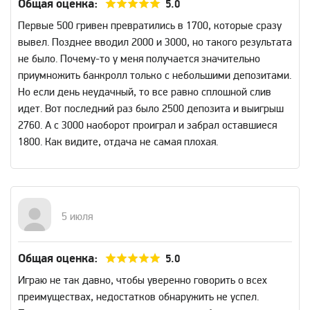
Общая оценка:
5.0
Первые 500 гривен превратились в 1700, которые сразу
вывел. Позднее вводил 2000 и 3000, но такого результата
не было. Почему-то у меня получается значительно
приумножить банкролл только с небольшими депозитами.
Но если день неудачный, то все равно сплошной слив
идет. Вот последний раз было 2500 депозита и выигрыш
2760. А с 3000 наоборот проиграл и забрал оставшиеся
1800. Как видите, отдача не самая плохая.
5 июля
Общая оценка:
5.0
Играю не так давно, чтобы уверенно говорить о всех
преимуществах, недостатков обнаружить не успел.