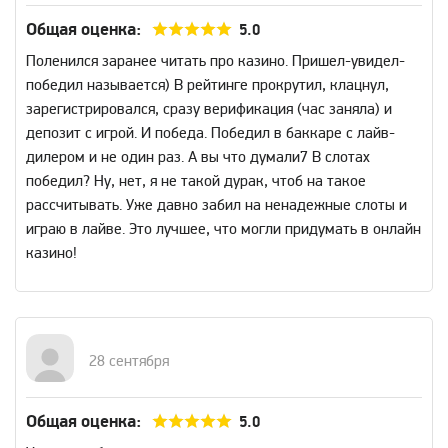
Общая оценка:
5.0
Поленился заранее читать про казино. Пришел-увидел-
победил называется) В рейтинге прокрутил, клацнул,
зарегистрировался, сразу верификация (час заняла) и
депозит с игрой. И победа. Победил в баккаре с лайв-
дилером и не один раз. А вы что думали7 В слотах
победил? Ну, нет, я не такой дурак, чтоб на такое
рассчитывать. Уже давно забил на ненадежные слоты и
играю в лайве. Это лучшее, что могли придумать в онлайн
казино!
28 сентября
Общая оценка:
5.0