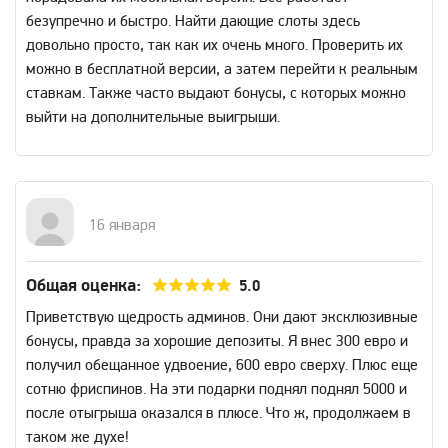
безупречно и быстро. Найти дающие слоты здесь
довольно просто, так как их очень много. Проверить их
можно в бесплатной версии, а затем перейти к реальным
ставкам. Также часто выдают бонусы, с которых можно
выйти на дополнительные выигрыши.
16 января
Общая оценка:
5.0
Приветствую щедрость админов. Они дают эксклюзивные
бонусы, правда за хорошие депозиты. Я внес 300 евро и
получил обещанное удвоение, 600 евро сверху. Плюс еще
сотню фриспинов. На эти подарки поднял поднял 5000 и
после отыгрыша оказался в плюсе. Что ж, продолжаем в
таком же духе!