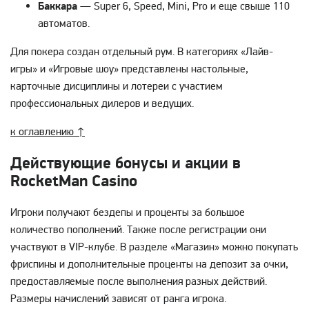
Баккара
— Super 6, Speed, Mini, Pro и еще свыше 110
автоматов.
Для покера создан отдельный рум. В категориях «Лайв-
игры» и «Игровые шоу» представлены настольные,
карточные дисциплины и лотереи с участием
профессиональных дилеров и ведущих.
к оглавлению ↑
Действующие бонусы и акции в
RocketMan Casino
Игроки получают бездепы и проценты за большое
количество пополнений. Также после регистрации они
участвуют в VIP-клубе. В разделе «Магазин» можно покупать
фриспины и дополнительные проценты на депозит за очки,
предоставляемые после выполнения разных действий.
Размеры начислений зависят от ранга игрока.