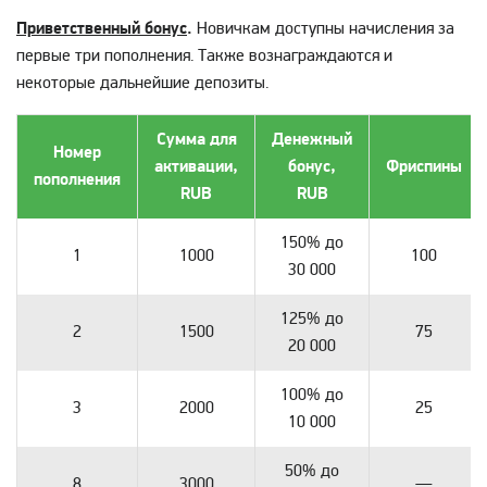
Приветственный бонус
.
Новичкам доступны начисления за
первые три пополнения. Также вознаграждаются и
некоторые дальнейшие депозиты.
Сумма для
Денежный
Номер
активации,
бонус,
Фриспины
пополнения
RUB
RUB
150% до
1
1000
100
30 000
125% до
2
1500
75
20 000
100% до
3
2000
25
10 000
50% до
8
3000
—