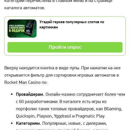
категории перечислены в главном меню и на странице
каталога автоматов.
Угадай героев популярных слотов по
картинкам
Пройти опрос
Вверху находится кнопка в виде лупы. При нажатии на нее
открывается фильтр для сортировки игровых автоматов в
Rocket Man Сasino по:
Провайдерам.
Онлайн-казино сотрудничает более чем
с 60 разработчиками. В каталоге есть игры из
портфолио таких топовых провайдеров, как BGaming,
Quickspin, Playson, Yggdrasil и Pragmatic Play.
Категориям.
Популярные, новые, с дилерами,