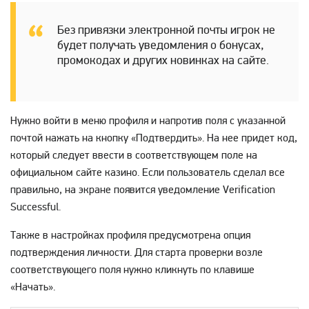
Без привязки электронной почты игрок не
будет получать уведомления о бонусах,
промокодах и других новинках на сайте.
Нужно войти в меню профиля и напротив поля с указанной
почтой нажать на кнопку «Подтвердить». На нее придет код,
который следует ввести в соответствующем поле на
официальном сайте казино. Если пользователь сделал все
правильно, на экране появится уведомление Verification
Successful.
Также в настройках профиля предусмотрена опция
подтверждения личности. Для старта проверки возле
соответствующего поля нужно кликнуть по клавише
«Начать».