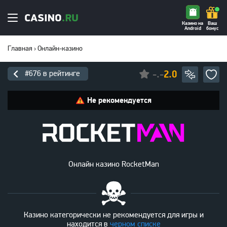
Казино на
Ваш
Android
бонус
Главная
›
Онлайн-казино
2.0
#676 в рейтинге
Не рекомендуется
Онлайн казино RocketMan
Казино категорически не рекомендуется для игры и
находится в
черном списке