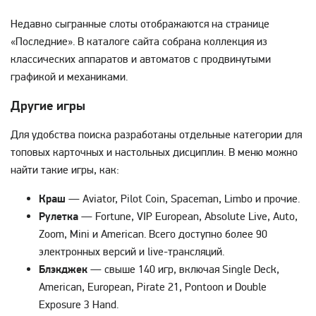
Недавно сыгранные слоты отображаются на странице
«Последние». В каталоге сайта собрана коллекция из
классических аппаратов и автоматов с продвинутыми
графикой и механиками.
Другие игры
Для удобства поиска разработаны отдельные категории для
топовых карточных и настольных дисциплин. В меню можно
найти такие игры, как:
Краш
— Aviator, Pilot Coin, Spaceman, Limbo и прочие.
Рулетка
— Fortune, VIP European, Absolute Live, Auto,
Zoom, Mini и American. Всего доступно более 90
электронных версий и live-трансляций.
Блэкджек
— свыше 140 игр, включая Single Deck,
American, European, Pirate 21, Pontoon и Double
Exposure 3 Hand.