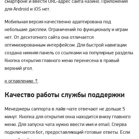
смартфоне и ввести URL-адрес сайта казино. Приложения
для Android и iOS нет.
Мобильная версия качественно адаптирована под
небольшие дисплеи. Ограничений по функционалу и играм
нет. От десктопного сайта она отличается
оптимизированным интерфейсом. Для быстрой навигации
создана нижняя панель со ссылками на популярные разделы.
Кнопка открытия главного меню перенесена в правый
верхний угол.
к оглавлению ↑
Качество работы службы поддержки
Менеджеры саппорта в лайв-чате отвечают не дольше 5
минут. Кнопка для открытия окна находится внизу главного
меню. Для запуска чата нужно ввести имя и email. Сперва
подключается бот, предоставляющий готовые ответы. Если