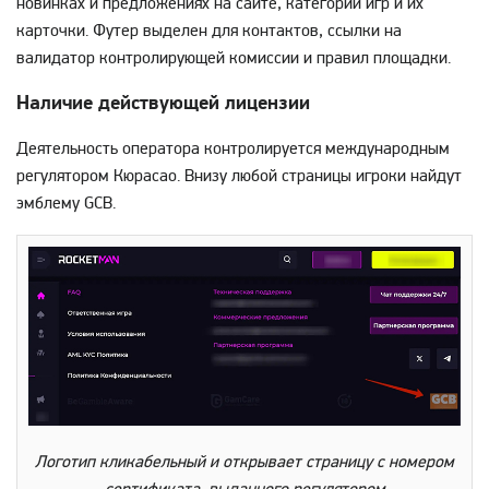
новинках и предложениях на сайте, категории игр и их
карточки. Футер выделен для контактов, ссылки на
валидатор контролирующей комиссии и правил площадки.
Наличие действующей лицензии
Деятельность оператора контролируется международным
регулятором Кюрасао. Внизу любой страницы игроки найдут
эмблему GCB.
Логотип кликабельный и открывает страницу с номером
сертификата, выданного регулятором