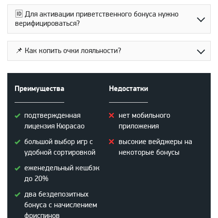
🆔 Для активации приветственного бонуса нужно
верифицироваться?
📌 Как копить очки лояльности?
Преимущества
Недостатки
подтвержденная
нет мобильного
лицензия Кюрасао
приложения
большой выбор игр с
высокие вейджеры на
удобной сортировкой
некоторые бонусы
еженедельный кешбэк
до 20%
два бездепозитных
бонуса с начислением
фриспинов