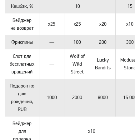
Кешбэк, %
10
15
Вейджер
x25
x25
x20
x10
на возврат
Фриспины
—
100
200
300
Слот для
Wolf of
Lucky
Medusa’s
бесплатных
—
Wild
Bandits
Stone
вращений
Street
Подарок ко
дню
1000
2000
8000
15 000
рождения,
RUB
Вейджер
для
x10
подарка