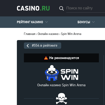
РЕЙТИНГ КАЗИНО
БОНУСЫ
Главная
›
Онлайн-казино
›
Spin Win Arena
#554 в рейтинге
Не рекомендуется
Онлайн казино Spin Win Arena