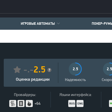
ИГРОВЫЕ АВТОМАТЫ
ПОКЕР-РУМ
2.5
2.5
2.
Оценка редакции
Надежность
Скоро
Провайдеры:
Языки интерфейса:
+64
RUS
ENG