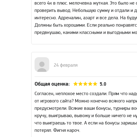
всего 4к в плюс. мелочевка жуткая. Это было не 
проверить вывод. Небольшую сумму и отдали и до
интересно. Адреналин, азарт и все дела. На бу
Должны быть хорошими. Если реально понравятс
предвкушаю, какими классными и выгодными мог
24 февраля
Общая оценка:
5.0
Согласен, неплохое место создали. Прям что на
от игрового сайта? Можно конечно всякого напри
предусмотрели. Всякие ваши бонусы, турниры в
кручу, выигрываю, вывожу и больше ничего не ну
что выиграешь то твое. А если на бонусы заришь
потерял. Фигня кароч.