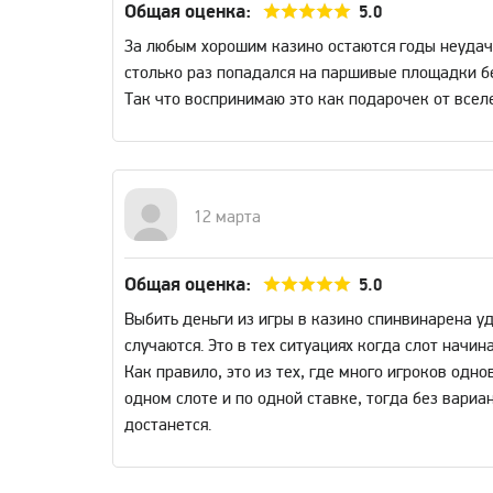
Общая оценка:
5.0
За любым хорошим казино остаются годы неудачн
столько раз попадался на паршивые площадки б
Так что воспринимаю это как подарочек от вселе
12 марта
Общая оценка:
5.0
Выбить деньги из игры в казино спинвинарена уд
случаются. Это в тех ситуациях когда слот начин
Как правило, это из тех, где много игроков одн
одном слоте и по одной ставке, тогда без вари
достанется.