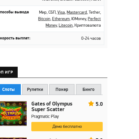
пособы вывода
Мир, СБП,
Visa
,
Mastercard
, Tether,
Bitcoin
,
Ethereum
, ЮMoney,
Perfect
Money
,
Litecoin
, Криптовалюта
корость выплат:
0-24 часов
ОП ИГР
Слоты
Рулетки
Покер
Бинго
Gates of Olympus
5.0
Super Scatter
Pragmatic Play
Демо бесплатно