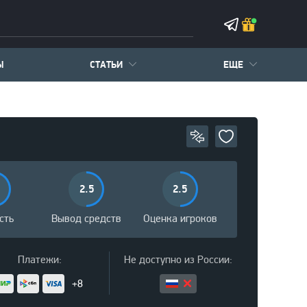
Ваш
бонус
Ы
СТАТЬИ
ЕЩЕ
5
2.5
2.5
сть
Вывод средств
Оценка игроков
Платежи:
Не доступно из России:
+8