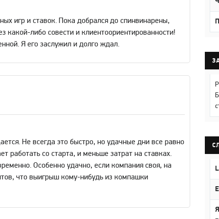
Ч
ых игр и ставок. Пока добрался до спинвинарены,
П
ез какой-либо совести и клиентоориентированности!
нной. Я его заслужил и долго ждал.
З
Р
Б
с
ается. Не всегда это быстро, но удачные дни все равно
С
ает работать со старта, и меньше затрат на ставках.
овременно. Особенно удачно, если компания своя, на
L
антов, что выигрыш кому-нибудь из компашки
E
Я